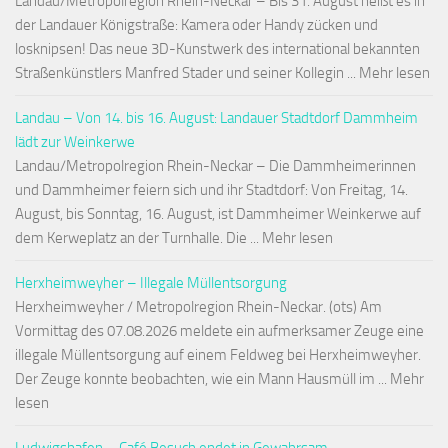
Landau/Metropolregion Rhein-Neckar – Bis 31. August heißt es in
der Landauer Königstraße: Kamera oder Handy zücken und
losknipsen! Das neue 3D-Kunstwerk des international bekannten
Straßenkünstlers Manfred Stader und seiner Kollegin ... Mehr lesen
Landau – Von 14. bis 16. August: Landauer Stadtdorf Dammheim
lädt zur Weinkerwe
Landau/Metropolregion Rhein-Neckar – Die Dammheimerinnen
und Dammheimer feiern sich und ihr Stadtdorf: Von Freitag, 14.
August, bis Sonntag, 16. August, ist Dammheimer Weinkerwe auf
dem Kerweplatz an der Turnhalle. Die ... Mehr lesen
Herxheimweyher – Illegale Müllentsorgung
Herxheimweyher / Metropolregion Rhein-Neckar. (ots) Am
Vormittag des 07.08.2026 meldete ein aufmerksamer Zeuge eine
illegale Müllentsorgung auf einem Feldweg bei Herxheimweyher.
Der Zeuge konnte beobachten, wie ein Mann Hausmüll im ... Mehr
lesen
Ludwigshafen – Café Besuch endet in Gewahrsam