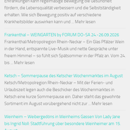
Erkrankungen kann regelmäßige Bewegung die Gesundheit
fördern, die Lebensqualität verbessern und die Selbstständigkeit
erhalten. Wie sich Bewegung positiv auf verschiedene
Krankheitsbilder auswirken kann und ... Mehr lesen
Frankenthal – WEINGARTEN by FORUM DO-SA 24.-26.09.2026
Frankenthal/Metropolregion Rhein-Neckar – Ein Glas Pfälzer Wein
in der Hand, entspannte Live-Musik und nette Gespräche unter
freiem Himmel – so fühlt sich Spätsommer in der Pfalz an. Vom 24.
bis ... Mehr lesen
Ketsch – Sommerpause des Ketscher Wochenmarktes im August
Ketsch/Metropolregion Rhein-Neckar – Mit der Ferien- und
Urlaubszeit legen auch die Beschicker des Wochenmarktes in
Ketsch eine kurze Sommerpause ein. Daher steht das gewohnte
Sortiment im August vorübergehend nicht zur ... Mehr lesen
Weinheim – Weibergedöns in Weinheims Gassen Von Lady Jane
bis Ingrid Noll: Stadtführung über besondere Weinheimer am 15.