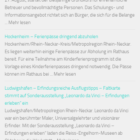
27. August, startet der diesjährige Grundkurs für ehrenamtliche
Betreuer und bevollmächtigte Personen. Das Schulungs- und
Informationsangebot richtet sich an Bürger, die sich für die Belange
... Mehr lesen
Hockenheim – Ferienpässe dringend abzuholen
Hockenheim/Rhein-Neckar-Kreis/Metropolregion Rhein-Neckar.
Es liegen weiterhin einige Ferienpässe zur Abholung im Rathaus
bereit. Für eine Teilnahme am Kinderferienprogramm ist die
Vorlage eines Kinderferienpasses dringend notwendig. Die Pässe
können im Rathaus bei ... Mehr lesen
Ludwigshafen – Erfindungsreiche Ausflugstipps – Faltkarte
stimmt auf Sonderausstellung „Leonardo da Vinci – Erfindungen
erleben“ ein
Ludwigshafen/Metropolregion Rhein-Neckar. Leonardo da Vinci
war ein berühmter Maler, Universalgelehrter und visionärer
Erfinder. Mit der Sonderausstellung „Leonardo da Vinci –
Erfindungen erleben“ laden die Reiss-Engelhorn-Museen ab