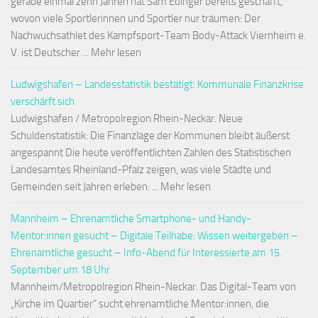
gerade einmal zehn Jahren hat Sam Edinger bereits geschafft,
wovon viele Sportlerinnen und Sportler nur träumen: Der
Nachwuchsathlet des Kampfsport-Team Body-Attack Viernheim e.
V. ist Deutscher ... Mehr lesen
Ludwigshafen – Landesstatistik bestätigt: Kommunale Finanzkrise
verschärft sich
Ludwigshafen / Metropolregion Rhein-Neckar. Neue
Schuldenstatistik: Die Finanzlage der Kommunen bleibt äußerst
angespannt Die heute veröffentlichten Zahlen des Statistischen
Landesamtes Rheinland-Pfalz zeigen, was viele Städte und
Gemeinden seit Jahren erleben: ... Mehr lesen
Mannheim – Ehrenamtliche Smartphone- und Handy-
Mentor:innen gesucht – Digitale Teilhabe: Wissen weitergeben –
Ehrenamtliche gesucht – Info-Abend für Interessierte am 15.
September um 18 Uhr
Mannheim/Metropolregion Rhein-Neckar. Das Digital-Team von
„Kirche im Quartier“ sucht ehrenamtliche Mentor:innen, die