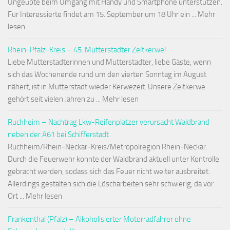
Ungeübte beim Umgang mit Handy und Smartphone unterstützen.
Für Interessierte findet am 15. September um 18 Uhr ein ... Mehr
lesen
Rhein-Pfalz-Kreis – 45. Mutterstadter Zeltkerwe!
Liebe Mutterstadterinnen und Mutterstadter, liebe Gäste, wenn
sich das Wochenende rund um den vierten Sonntag im August
nähert, ist in Mutterstadt wieder Kerwezeit. Unsere Zeltkerwe
gehört seit vielen Jahren zu ... Mehr lesen
Ruchheim – Nachtrag Lkw-Reifenplatzer verursacht Waldbrand
neben der A61 bei Schifferstadt
Ruchheim/Rhein-Neckar-Kreis/Metropolregion Rhein-Neckar.
Durch die Feuerwehr konnte der Waldbrand aktuell unter Kontrolle
gebracht werden, sodass sich das Feuer nicht weiter ausbreitet.
Allerdings gestalten sich die Löscharbeiten sehr schwierig, da vor
Ort ... Mehr lesen
Frankenthal (Pfalz) – Alkoholisierter Motorradfahrer ohne