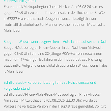
Führerschein gestellt
Frankenthal/Metropolregion Rhein-Neckar. Am 05.08.26 kam es
gegen 22:49 Uhr zu einem Polizeieinsatz in der Roxheimer Straße
in 67227 Frankenthal nach Zeugenhinweisen bezüglich zwei
mutmaßlich alkoholisierter Männer, welche mit einem Motorrad ...
Mehr lesen
Speyer – Wildschwein ausgewichen – Auto landet auf seinem Dach
Speyer/Metrpolregion Rhein-Neckar. In der Nacht von Mittwoch,
gegen 03:40 Uhr fuhr eine 22-jährige PKW-Fahrerin zusammen
mit einem 17-jährigen Beifahrer in der Industriestraße Richtung
Stadtmitte. Aufgrund eines plötzlich querenden Wildschweins habe
... Mehr lesen
Schifferstadt – Körperverletzung führt zu Polizeieinsatz und
Folgewiderstand
Schifferstadt/Rhein-Pfalz-Kreis/Metropolregion Rhein-Neckar.
Am späten Mittwochabend (05.08.2026, 22:30 Uhr) wurde der
Polizei eine verletzte Person in der Hauptstraße gemeldet. Vor Ort