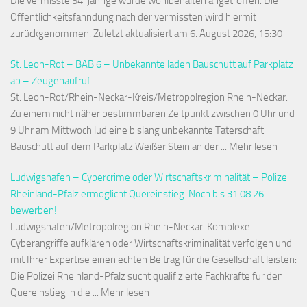
Die vermisste 54-jährige wurde wohlbehalten angetroffen. Die
Öffentlichkeitsfahndung nach der vermissten wird hiermit
zurückgenommen. Zuletzt aktualisiert am 6. August 2026, 15:30
St. Leon-Rot – BAB 6 – Unbekannte laden Bauschutt auf Parkplatz
ab – Zeugenaufruf
St. Leon-Rot/Rhein-Neckar-Kreis/Metropolregion Rhein-Neckar.
Zu einem nicht näher bestimmbaren Zeitpunkt zwischen 0 Uhr und
9 Uhr am Mittwoch lud eine bislang unbekannte Täterschaft
Bauschutt auf dem Parkplatz Weißer Stein an der ... Mehr lesen
Ludwigshafen – Cybercrime oder Wirtschaftskriminalität – Polizei
Rheinland-Pfalz ermöglicht Quereinstieg. Noch bis 31.08.26
bewerben!
Ludwigshafen/Metropolregion Rhein-Neckar. Komplexe
Cyberangriffe aufklären oder Wirtschaftskriminalität verfolgen und
mit Ihrer Expertise einen echten Beitrag für die Gesellschaft leisten:
Die Polizei Rheinland-Pfalz sucht qualifizierte Fachkräfte für den
Quereinstieg in die ... Mehr lesen