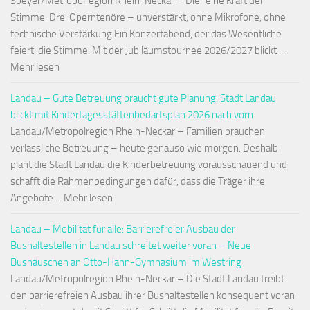
Speyer/Metropolregion Rhein-Neckar – Die reine Kraft der
Stimme: Drei Operntenöre – unverstärkt, ohne Mikrofone, ohne
technische Verstärkung Ein Konzertabend, der das Wesentliche
feiert: die Stimme. Mit der Jubiläumstournee 2026/2027 blickt ...
Mehr lesen
Landau – Gute Betreuung braucht gute Planung: Stadt Landau
blickt mit Kindertagesstättenbedarfsplan 2026 nach vorn
Landau/Metropolregion Rhein-Neckar – Familien brauchen
verlässliche Betreuung – heute genauso wie morgen. Deshalb
plant die Stadt Landau die Kinderbetreuung vorausschauend und
schafft die Rahmenbedingungen dafür, dass die Träger ihre
Angebote ... Mehr lesen
Landau – Mobilität für alle: Barrierefreier Ausbau der
Bushaltestellen in Landau schreitet weiter voran – Neue
Bushäuschen an Otto-Hahn-Gymnasium im Westring
Landau/Metropolregion Rhein-Neckar – Die Stadt Landau treibt
den barrierefreien Ausbau ihrer Bushaltestellen konsequent voran