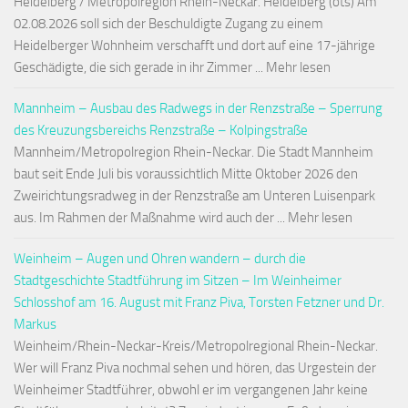
Heidelberg / Metropolregion Rhein-Neckar. Heidelberg (ots) Am
02.08.2026 soll sich der Beschuldigte Zugang zu einem
Heidelberger Wohnheim verschafft und dort auf eine 17-jährige
Geschädigte, die sich gerade in ihr Zimmer ... Mehr lesen
Mannheim – Ausbau des Radwegs in der Renzstraße – Sperrung
des Kreuzungsbereichs Renzstraße – Kolpingstraße
Mannheim/Metropolregion Rhein-Neckar. Die Stadt Mannheim
baut seit Ende Juli bis voraussichtlich Mitte Oktober 2026 den
Zweirichtungsradweg in der Renzstraße am Unteren Luisenpark
aus. Im Rahmen der Maßnahme wird auch der ... Mehr lesen
Weinheim – Augen und Ohren wandern – durch die
Stadtgeschichte Stadtführung im Sitzen – Im Weinheimer
Schlosshof am 16. August mit Franz Piva, Torsten Fetzner und Dr.
Markus
Weinheim/Rhein-Neckar-Kreis/Metropolregional Rhein-Neckar.
Wer will Franz Piva nochmal sehen und hören, das Urgestein der
Weinheimer Stadtführer, obwohl er im vergangenen Jahr keine