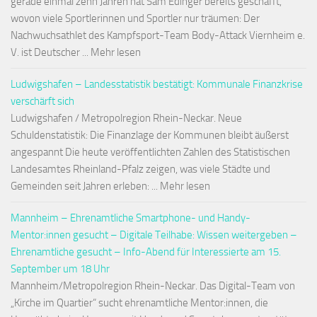
gerade einmal zehn Jahren hat Sam Edinger bereits geschafft,
wovon viele Sportlerinnen und Sportler nur träumen: Der
Nachwuchsathlet des Kampfsport-Team Body-Attack Viernheim e.
V. ist Deutscher ... Mehr lesen
Ludwigshafen – Landesstatistik bestätigt: Kommunale Finanzkrise
verschärft sich
Ludwigshafen / Metropolregion Rhein-Neckar. Neue
Schuldenstatistik: Die Finanzlage der Kommunen bleibt äußerst
angespannt Die heute veröffentlichten Zahlen des Statistischen
Landesamtes Rheinland-Pfalz zeigen, was viele Städte und
Gemeinden seit Jahren erleben: ... Mehr lesen
Mannheim – Ehrenamtliche Smartphone- und Handy-
Mentor:innen gesucht – Digitale Teilhabe: Wissen weitergeben –
Ehrenamtliche gesucht – Info-Abend für Interessierte am 15.
September um 18 Uhr
Mannheim/Metropolregion Rhein-Neckar. Das Digital-Team von
„Kirche im Quartier“ sucht ehrenamtliche Mentor:innen, die