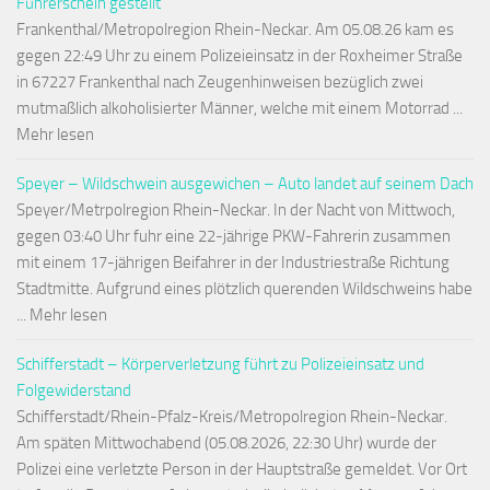
Führerschein gestellt
Frankenthal/Metropolregion Rhein-Neckar. Am 05.08.26 kam es
gegen 22:49 Uhr zu einem Polizeieinsatz in der Roxheimer Straße
in 67227 Frankenthal nach Zeugenhinweisen bezüglich zwei
mutmaßlich alkoholisierter Männer, welche mit einem Motorrad ...
Mehr lesen
Speyer – Wildschwein ausgewichen – Auto landet auf seinem Dach
Speyer/Metrpolregion Rhein-Neckar. In der Nacht von Mittwoch,
gegen 03:40 Uhr fuhr eine 22-jährige PKW-Fahrerin zusammen
mit einem 17-jährigen Beifahrer in der Industriestraße Richtung
Stadtmitte. Aufgrund eines plötzlich querenden Wildschweins habe
... Mehr lesen
Schifferstadt – Körperverletzung führt zu Polizeieinsatz und
Folgewiderstand
Schifferstadt/Rhein-Pfalz-Kreis/Metropolregion Rhein-Neckar.
Am späten Mittwochabend (05.08.2026, 22:30 Uhr) wurde der
Polizei eine verletzte Person in der Hauptstraße gemeldet. Vor Ort