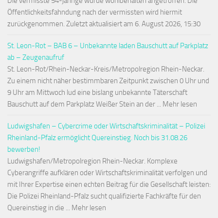
Die vermisste 54-jährige wurde wohlbehalten angetroffen. Die
Öffentlichkeitsfahndung nach der vermissten wird hiermit
zurückgenommen. Zuletzt aktualisiert am 6. August 2026, 15:30
St. Leon-Rot – BAB 6 – Unbekannte laden Bauschutt auf Parkplatz
ab – Zeugenaufruf
St. Leon-Rot/Rhein-Neckar-Kreis/Metropolregion Rhein-Neckar.
Zu einem nicht näher bestimmbaren Zeitpunkt zwischen 0 Uhr und
9 Uhr am Mittwoch lud eine bislang unbekannte Täterschaft
Bauschutt auf dem Parkplatz Weißer Stein an der ... Mehr lesen
Ludwigshafen – Cybercrime oder Wirtschaftskriminalität – Polizei
Rheinland-Pfalz ermöglicht Quereinstieg. Noch bis 31.08.26
bewerben!
Ludwigshafen/Metropolregion Rhein-Neckar. Komplexe
Cyberangriffe aufklären oder Wirtschaftskriminalität verfolgen und
mit Ihrer Expertise einen echten Beitrag für die Gesellschaft leisten:
Die Polizei Rheinland-Pfalz sucht qualifizierte Fachkräfte für den
Quereinstieg in die ... Mehr lesen