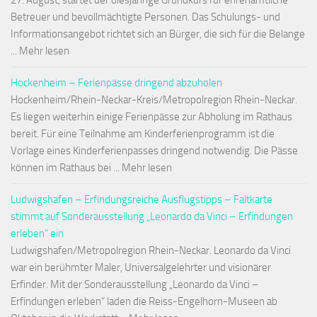
27. August, startet der diesjährige Grundkurs für ehrenamtliche
Betreuer und bevollmächtigte Personen. Das Schulungs- und
Informationsangebot richtet sich an Bürger, die sich für die Belange
... Mehr lesen
Hockenheim – Ferienpässe dringend abzuholen
Hockenheim/Rhein-Neckar-Kreis/Metropolregion Rhein-Neckar.
Es liegen weiterhin einige Ferienpässe zur Abholung im Rathaus
bereit. Für eine Teilnahme am Kinderferienprogramm ist die
Vorlage eines Kinderferienpasses dringend notwendig. Die Pässe
können im Rathaus bei ... Mehr lesen
Ludwigshafen – Erfindungsreiche Ausflugstipps – Faltkarte
stimmt auf Sonderausstellung „Leonardo da Vinci – Erfindungen
erleben“ ein
Ludwigshafen/Metropolregion Rhein-Neckar. Leonardo da Vinci
war ein berühmter Maler, Universalgelehrter und visionärer
Erfinder. Mit der Sonderausstellung „Leonardo da Vinci –
Erfindungen erleben“ laden die Reiss-Engelhorn-Museen ab