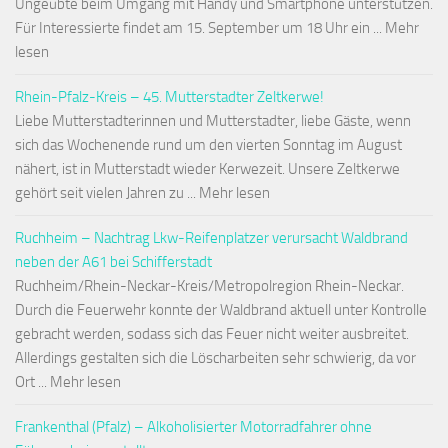
Ungeübte beim Umgang mit Handy und Smartphone unterstützen.
Für Interessierte findet am 15. September um 18 Uhr ein ... Mehr
lesen
Rhein-Pfalz-Kreis – 45. Mutterstadter Zeltkerwe!
Liebe Mutterstadterinnen und Mutterstadter, liebe Gäste, wenn
sich das Wochenende rund um den vierten Sonntag im August
nähert, ist in Mutterstadt wieder Kerwezeit. Unsere Zeltkerwe
gehört seit vielen Jahren zu ... Mehr lesen
Ruchheim – Nachtrag Lkw-Reifenplatzer verursacht Waldbrand
neben der A61 bei Schifferstadt
Ruchheim/Rhein-Neckar-Kreis/Metropolregion Rhein-Neckar.
Durch die Feuerwehr konnte der Waldbrand aktuell unter Kontrolle
gebracht werden, sodass sich das Feuer nicht weiter ausbreitet.
Allerdings gestalten sich die Löscharbeiten sehr schwierig, da vor
Ort ... Mehr lesen
Frankenthal (Pfalz) – Alkoholisierter Motorradfahrer ohne