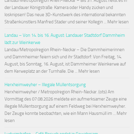
Landau/Metropolregion Rhein-Neckar – Bis 31. August heißt es in
der Landauer Königstraße: Kamera oder Handy zücken und
losknipsen! Das neue 3D-Kunstwerk des international bekannten
Straßenkünstlers Manfred Stader und seiner Kollegin ... Mehr lesen
Landau – Von 14. bis 16. August: Landauer Stadtdorf Dammheim
lädt zur Weinkerwe
Landau/Metropolregion Rhein-Neckar – Die Dammheimerinnen
und Dammheimer feiern sich und ihr Stadtdorf: Von Freitag, 14.
August, bis Sonntag, 16. August, ist Dammheimer Weinkerwe auf
dem Kerweplatz an der Turnhalle. Die ... Mehr lesen
Herxheimweyher – Illegale Müllentsorgung
Herxheimweyher / Metropolregion Rhein-Neckar. (ots) Am
Vormittag des 07.08.2026 meldete ein aufmerksamer Zeuge eine
illegale Müllentsorgung auf einem Feldweg bei Herxheimweyher.
Der Zeuge konnte beobachten, wie ein Mann Hausmüll im ... Mehr
lesen