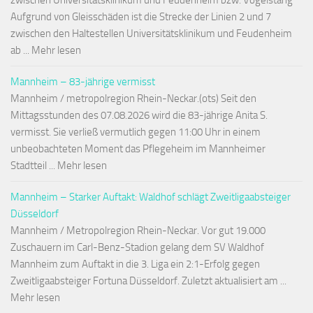
zwischen Universitätsklinikum und Feudenheim bzw. Vogelstang
Aufgrund von Gleisschäden ist die Strecke der Linien 2 und 7
zwischen den Haltestellen Universitätsklinikum und Feudenheim
ab ... Mehr lesen
Mannheim – 83-jährige vermisst
Mannheim / metropolregion Rhein-Neckar.(ots) Seit den
Mittagsstunden des 07.08.2026 wird die 83-jährige Anita S.
vermisst. Sie verließ vermutlich gegen 11:00 Uhr in einem
unbeobachteten Moment das Pflegeheim im Mannheimer
Stadtteil ... Mehr lesen
Mannheim – Starker Auftakt: Waldhof schlägt Zweitligaabsteiger
Düsseldorf
Mannheim / Metropolregion Rhein-Neckar. Vor gut 19.000
Zuschauern im Carl-Benz-Stadion gelang dem SV Waldhof
Mannheim zum Auftakt in die 3. Liga ein 2:1-Erfolg gegen
Zweitligaabsteiger Fortuna Düsseldorf. Zuletzt aktualisiert am ...
Mehr lesen