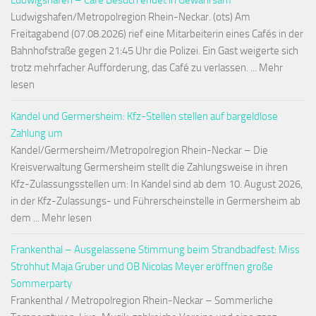
Ludwigshafen – Café Besuch endet in Gewahrsam
Ludwigshafen/Metropolregion Rhein-Neckar. (ots) Am
Freitagabend (07.08.2026) rief eine Mitarbeiterin eines Cafés in der
Bahnhofstraße gegen 21:45 Uhr die Polizei. Ein Gast weigerte sich
trotz mehrfacher Aufforderung, das Café zu verlassen. ... Mehr
lesen
Kandel und Germersheim: Kfz-Stellen stellen auf bargeldlose
Zahlung um
Kandel/Germersheim/Metropolregion Rhein-Neckar – Die
Kreisverwaltung Germersheim stellt die Zahlungsweise in ihren
Kfz-Zulassungsstellen um: In Kandel sind ab dem 10. August 2026,
in der Kfz-Zulassungs- und Führerscheinstelle in Germersheim ab
dem ... Mehr lesen
Frankenthal – Ausgelassene Stimmung beim Strandbadfest: Miss
Strohhut Maja Gruber und OB Nicolas Meyer eröffnen große
Sommerparty
Frankenthal / Metropolregion Rhein-Neckar – Sommerliche