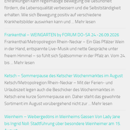
Erkrankungen kann regelmäßige Bewegung die Gesundheit
fördern, die Lebensqualität verbessern und die Selbstständigkeit
erhalten. Wie sich Bewegung positiv auf verschiedene
Krankheitsbilder auswirken kann und ... Mehr lesen
Frankenthal – WEINGARTEN by FORUM DO-SA 24.-26.09.2026
Frankenthal/Metropolregion Rhein-Neckar – Ein Glas Pfälzer Wein
in der Hand, entspannte Live-Musik und nette Gespräche unter
freiem Himmel – so fühlt sich Spätsommer in der Pfalz an. Vom 24.
bis ... Mehr lesen
Ketsch – Sommerpause des Ketscher Wochenmarktes im August
Ketsch/Metropolregion Rhein-Neckar – Mit der Ferien- und
Urlaubszeit legen auch die Beschicker des Wochenmarktes in
Ketsch eine kurze Sommerpause ein. Daher steht das gewohnte
Sortiment im August vorübergehend nicht zur ... Mehr lesen
Weinheim – Weibergedöns in Weinheims Gassen Von Lady Jane
bis Ingrid Noll: Stadtführung über besondere Weinheimer am 15.