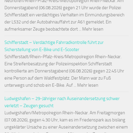
Neuhofen/Rhein-Pfalz-Kreis/Metropolregion Rhein-Neckar. Am
Donnerstagabend (06.08.2026) gegen 21 Uhr wurde der Polizei
Schifferstadt ein verdächtiges Verhalten im Einmündungsbereich
der L532 und der Autobahnauffahrt zur A61 gemeldet. Ein
aufmerksamer Zeuge beobachtete dort ... Mehr lesen
Schifferstadt – Verdächtige Fahrradkontrolle führt zur
Sicherstellung von E-Bike und E-Scooter
Schifferstadt/Rhein-Pfalz-Kreis/Metropolregion Rhein-Neckar.
Eine Streifenbesatzung der Polizeiinspektion Schifferstadt
kontrollierte am Donnerstagabend (06.08.2026) gegen 22:45 Uhr
eine Person auf dem Waldfestplatz. Der Mann war zu Fuß
unterwegs und schob ein E-Bike. Auf ... Mehr lesen
Ludwigshafen – 29-Jähriger nach Auseinandersetzung schwer
verletzt – Zeugen gesucht
Ludwigshafen/Metropolregion Rhein-Neckar. Am Freitagmorgen
(07.08.2026), gegen 4:30 Uhr, kam es im Friedenspark aus bislang
ungeklärter Ursache zu einer Auseinandersetzung zwischen einem