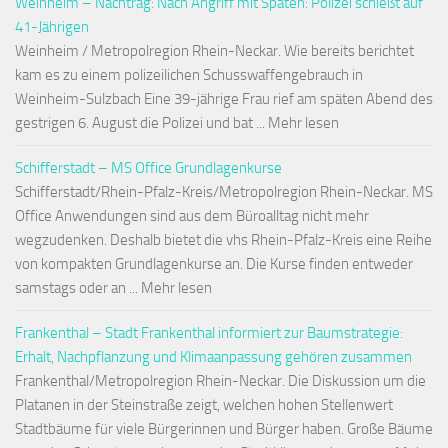
Weinheim – Nachtrag: Nach Angriff mit Spaten: Polizei schießt auf
41-Jährigen
Weinheim / Metropolregion Rhein-Neckar. Wie bereits berichtet
kam es zu einem polizeilichen Schusswaffengebrauch in
Weinheim-Sulzbach Eine 39-jährige Frau rief am späten Abend des
gestrigen 6. August die Polizei und bat ... Mehr lesen
Schifferstadt – MS Office Grundlagenkurse
Schifferstadt/Rhein-Pfalz-Kreis/Metropolregion Rhein-Neckar. MS
Office Anwendungen sind aus dem Büroalltag nicht mehr
wegzudenken. Deshalb bietet die vhs Rhein-Pfalz-Kreis eine Reihe
von kompakten Grundlagenkurse an. Die Kurse finden entweder
samstags oder an ... Mehr lesen
Frankenthal – Stadt Frankenthal informiert zur Baumstrategie:
Erhalt, Nachpflanzung und Klimaanpassung gehören zusammen
Frankenthal/Metropolregion Rhein-Neckar. Die Diskussion um die
Platanen in der Steinstraße zeigt, welchen hohen Stellenwert
Stadtbäume für viele Bürgerinnen und Bürger haben. Große Bäume