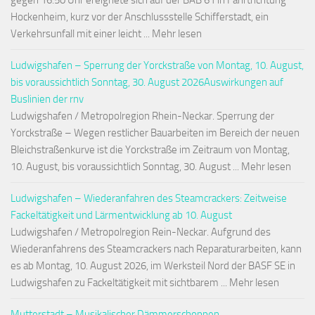
gegen 16:50 Uhr ereignete sich auf der BAB 61 in Fahrtrichtung
Hockenheim, kurz vor der Anschlussstelle Schifferstadt, ein
Verkehrsunfall mit einer leicht ... Mehr lesen
Ludwigshafen – Sperrung der Yorckstraße von Montag, 10. August,
bis voraussichtlich Sonntag, 30. August 2026Auswirkungen auf
Buslinien der rnv
Ludwigshafen / Metropolregion Rhein-Neckar. Sperrung der
Yorckstraße – Wegen restlicher Bauarbeiten im Bereich der neuen
Bleichstraßenkurve ist die Yorckstraße im Zeitraum von Montag,
10. August, bis voraussichtlich Sonntag, 30. August ... Mehr lesen
Ludwigshafen – Wiederanfahren des Steamcrackers: Zeitweise
Fackeltätigkeit und Lärmentwicklung ab 10. August
Ludwigshafen / Metropolregion Rein-Neckar. Aufgrund des
Wiederanfahrens des Steamcrackers nach Reparaturarbeiten, kann
es ab Montag, 10. August 2026, im Werksteil Nord der BASF SE in
Ludwigshafen zu Fackeltätigkeit mit sichtbarem ... Mehr lesen
Mutterstadt – Musikalischer Dämmerschoppen