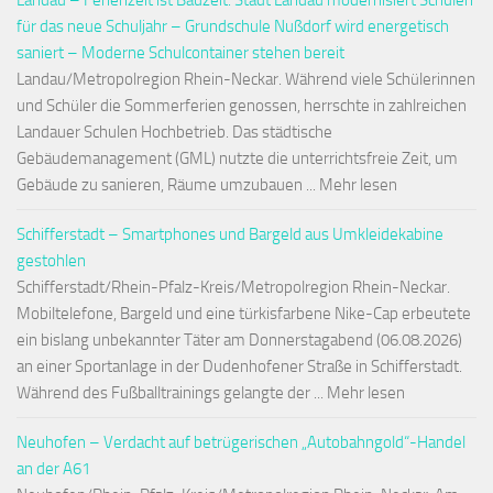
Landau – Ferienzeit ist Bauzeit: Stadt Landau modernisiert Schulen
für das neue Schuljahr – Grundschule Nußdorf wird energetisch
saniert – Moderne Schulcontainer stehen bereit
Landau/Metropolregion Rhein-Neckar. Während viele Schülerinnen
und Schüler die Sommerferien genossen, herrschte in zahlreichen
Landauer Schulen Hochbetrieb. Das städtische
Gebäudemanagement (GML) nutzte die unterrichtsfreie Zeit, um
Gebäude zu sanieren, Räume umzubauen ... Mehr lesen
Schifferstadt – Smartphones und Bargeld aus Umkleidekabine
gestohlen
Schifferstadt/Rhein-Pfalz-Kreis/Metropolregion Rhein-Neckar.
Mobiltelefone, Bargeld und eine türkisfarbene Nike-Cap erbeutete
ein bislang unbekannter Täter am Donnerstagabend (06.08.2026)
an einer Sportanlage in der Dudenhofener Straße in Schifferstadt.
Während des Fußballtrainings gelangte der ... Mehr lesen
Neuhofen – Verdacht auf betrügerischen „Autobahngold“-Handel
an der A61