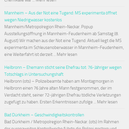
Chemikalie war ... Mehr lesen
Mannheim – Aus der Not eine Tugend: MS experimenta öffnet
wegen Niedrigwasser kostenlos
Mannheim/Metropolregion Rhein-Neckar. Popup
Ausstellungsöffnung in Mannheim-Feudenheim ab Samstag (8.
August) Wir machen aus der Not eine Tugend: Aktuell liegt die MS
experimenta im Schleusenoberwasser in Mannheim-Feudenheim,
eine Weiterfahrt ist derzeit ... Mehr lesen
Heilbronn – Ehemann sticht seine Ehefrau tot: 76-Jähriger wegen
Totschlags in Untersuchungshaft
Heilbronn (ots) – Polizeibeamte haben am Montagmorgen in
Heilbronn einen 76 Jahre alten Mann festgenommen, der im
Verdacht steht, seiner 72-jährigen Ehefrau tödliche Verletzungen
zugefügt zu haben. Ersten Erkenntnissen zufolge ... Mehr lesen
Bad Dürkheim – Geschwindigkeitskontrollen
Bad Dürkheim / Metropolregion Rhein-Neckar. (ots) Im Rahmen
der europaweiten Kontrollwoche führte die Polizei gestern und