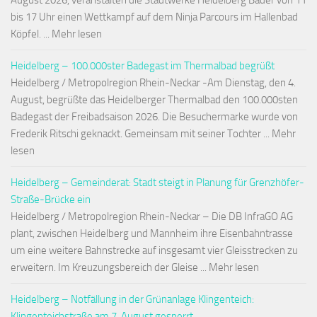
August 2026, veranstalten die Stadtwerke Heidelberg Bäder von 11
bis 17 Uhr einen Wettkampf auf dem Ninja Parcours im Hallenbad
Köpfel. ... Mehr lesen
Heidelberg – 100.000ster Badegast im Thermalbad begrüßt
Heidelberg / Metropolregion Rhein-Neckar -Am Dienstag, den 4.
August, begrüßte das Heidelberger Thermalbad den 100.000sten
Badegast der Freibadsaison 2026. Die Besuchermarke wurde von
Frederik Ritschi geknackt. Gemeinsam mit seiner Tochter ... Mehr
lesen
Heidelberg – Gemeinderat: Stadt steigt in Planung für Grenzhöfer-
Straße-Brücke ein
Heidelberg / Metropolregion Rhein-Neckar – Die DB InfraGO AG
plant, zwischen Heidelberg und Mannheim ihre Eisenbahntrasse
um eine weitere Bahnstrecke auf insgesamt vier Gleisstrecken zu
erweitern. Im Kreuzungsbereich der Gleise ... Mehr lesen
Heidelberg – Notfällung in der Grünanlage Klingenteich:
Klingenteichstraße am 7. August gesperrt