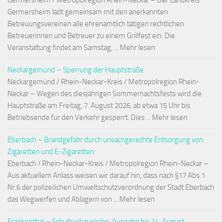
Germersheim / Metropolregion Rhein-Neckar – Der Landkreis
Germersheim lädt gemeinsam mit den anerkannten
Betreuungsvereinen alle ehrenamtlich tätigen rechtlichen
Betreuerinnen und Betreuer zu einem Grillfest ein. Die
Veranstaltung findet am Samstag, ... Mehr lesen
Neckargemünd – Sperrung der Hauptstraße
Neckargemünd / Rhein-Neckar-Kreis / Metropolregion Rhein-
Neckar – Wegen des diesjährigen Sommernachtsfests wird die
Hauptstraße am Freitag, 7. August 2026, ab etwa 15 Uhr bis
Betriebsende für den Verkehr gesperrt. Dies ... Mehr lesen
Eberbach – Brandgefahr durch unsachgerechte Entsorgung von
Zigaretten und E-Zigaretten
Eberbach / Rhein-Neckar-Kreis / Metropolregion Rhein-Neckar –
Aus aktuellem Anlass weisen wir darauf hin, dass nach §17 Abs.1
Nr.6 der polizeilichen Umweltschutzverordnung der Stadt Eberbach
das Wegwerfen und Ablagern von ... Mehr lesen
Frankenthal – Schulbuchausleihe: Ausgabe bis 14. August