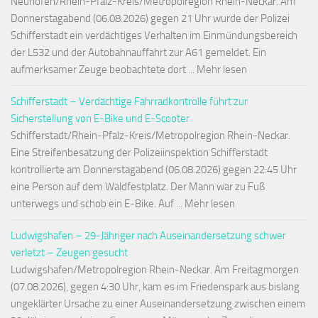
Neuhofen/Rhein-Pfalz-Kreis/Metropolregion Rhein-Neckar. Am
Donnerstagabend (06.08.2026) gegen 21 Uhr wurde der Polizei
Schifferstadt ein verdächtiges Verhalten im Einmündungsbereich
der L532 und der Autobahnauffahrt zur A61 gemeldet. Ein
aufmerksamer Zeuge beobachtete dort ... Mehr lesen
Schifferstadt – Verdächtige Fahrradkontrolle führt zur
Sicherstellung von E-Bike und E-Scooter
Schifferstadt/Rhein-Pfalz-Kreis/Metropolregion Rhein-Neckar.
Eine Streifenbesatzung der Polizeiinspektion Schifferstadt
kontrollierte am Donnerstagabend (06.08.2026) gegen 22:45 Uhr
eine Person auf dem Waldfestplatz. Der Mann war zu Fuß
unterwegs und schob ein E-Bike. Auf ... Mehr lesen
Ludwigshafen – 29-Jähriger nach Auseinandersetzung schwer
verletzt – Zeugen gesucht
Ludwigshafen/Metropolregion Rhein-Neckar. Am Freitagmorgen
(07.08.2026), gegen 4:30 Uhr, kam es im Friedenspark aus bislang
ungeklärter Ursache zu einer Auseinandersetzung zwischen einem