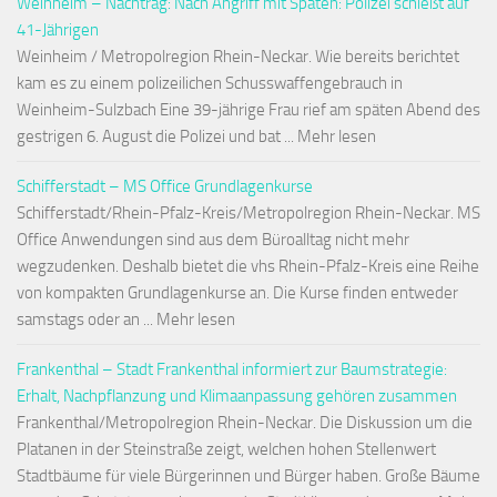
Weinheim – Nachtrag: Nach Angriff mit Spaten: Polizei schießt auf
41-Jährigen
Weinheim / Metropolregion Rhein-Neckar. Wie bereits berichtet
kam es zu einem polizeilichen Schusswaffengebrauch in
Weinheim-Sulzbach Eine 39-jährige Frau rief am späten Abend des
gestrigen 6. August die Polizei und bat ... Mehr lesen
Schifferstadt – MS Office Grundlagenkurse
Schifferstadt/Rhein-Pfalz-Kreis/Metropolregion Rhein-Neckar. MS
Office Anwendungen sind aus dem Büroalltag nicht mehr
wegzudenken. Deshalb bietet die vhs Rhein-Pfalz-Kreis eine Reihe
von kompakten Grundlagenkurse an. Die Kurse finden entweder
samstags oder an ... Mehr lesen
Frankenthal – Stadt Frankenthal informiert zur Baumstrategie:
Erhalt, Nachpflanzung und Klimaanpassung gehören zusammen
Frankenthal/Metropolregion Rhein-Neckar. Die Diskussion um die
Platanen in der Steinstraße zeigt, welchen hohen Stellenwert
Stadtbäume für viele Bürgerinnen und Bürger haben. Große Bäume