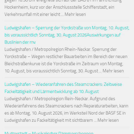
gegen 16:50 Uhr ereignete sich auf der BAB 61 in Fahrtrichtung
Hockenheim, kurz vor der Anschlussstelle Schifferstadt, ein
Verkehrsunfall mit einer leicht ... Mehr lesen
Ludwigshafen – Sperrung der Yorckstraße von Montag, 10. August,
bis voraussichtlich Sonntag, 30. August 2026Auswirkungen auf
Buslinien der rnv
Ludwigshafen / Metropolregion Rhein-Neckar. Sperrung der
Yorckstraße – Wegen restlicher Bauarbeiten im Bereich der neuen
Bleichstraßenkurve ist die Yorckstraße im Zeitraum von Montag,
10. August, bis voraussichtlich Sonntag, 30. August ... Mehr lesen
Ludwigshafen – Wiederanfahren des Steamcrackers: Zeitweise
Fackeltätigkeit und Lärmentwicklung ab 10. August
Ludwigshafen / Metropolregion Rein-Neckar. Aufgrund des
Wiederanfahrens des Steamcrackers nach Reparaturarbeiten, kann
es ab Montag, 10. August 2026, im Werksteil Nord der BASF SE in
Ludwigshafen zu Fackeltätigkeit mit sichtbarem ... Mehr lesen
Mutterstadt – Musikalischer Dämmerschoppen