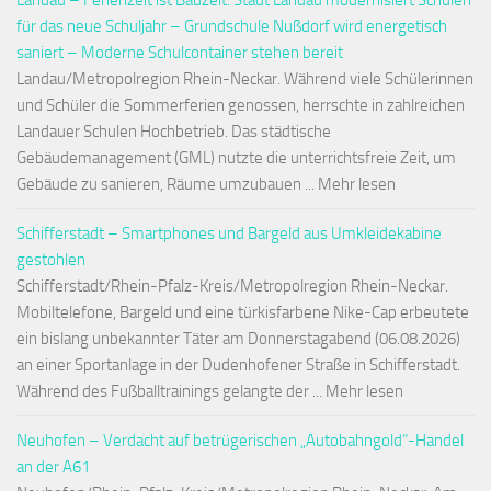
Landau – Ferienzeit ist Bauzeit: Stadt Landau modernisiert Schulen
für das neue Schuljahr – Grundschule Nußdorf wird energetisch
saniert – Moderne Schulcontainer stehen bereit
Landau/Metropolregion Rhein-Neckar. Während viele Schülerinnen
und Schüler die Sommerferien genossen, herrschte in zahlreichen
Landauer Schulen Hochbetrieb. Das städtische
Gebäudemanagement (GML) nutzte die unterrichtsfreie Zeit, um
Gebäude zu sanieren, Räume umzubauen ... Mehr lesen
Schifferstadt – Smartphones und Bargeld aus Umkleidekabine
gestohlen
Schifferstadt/Rhein-Pfalz-Kreis/Metropolregion Rhein-Neckar.
Mobiltelefone, Bargeld und eine türkisfarbene Nike-Cap erbeutete
ein bislang unbekannter Täter am Donnerstagabend (06.08.2026)
an einer Sportanlage in der Dudenhofener Straße in Schifferstadt.
Während des Fußballtrainings gelangte der ... Mehr lesen
Neuhofen – Verdacht auf betrügerischen „Autobahngold“-Handel
an der A61