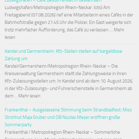
Ludwigshafen – Café Besuch endet in Gewahrsam
Ludwigshafen/Metropolregion Rhein-Neckar. (ots) Am
Freitagabend (07.08.2026) rief eine Mitarbeiterin eines Cafés in der
Bahnhofstraße gegen 21:45 Uhr die Polizei. Ein Gast weigerte sich
trotz mehrfacher Aufforderung, das Café zu verlassen. ... Mehr
lesen
Kandel und Germersheim: Kfz-Stellen stellen auf bargeldlose
Zahlung um
Kandel/Germersheim/Metropolregion Rhein-Neckar – Die
Kreisverwaltung Germersheim stellt die Zahlungsweise in ihren
Kfz-Zulassungsstellen um: In Kandel sind ab dem 10. August 2026,
in der Kfz-Zulassungs- und Führerscheinstelle in Germersheim ab
dem ... Mehr lesen
Frankenthal – Ausgelassene Stimmung beim Strandbadfest: Miss
Strohhut Maja Gruber und OB Nicolas Meyer eröffnen große
Sommerparty
Frankenthal / Metropolregion Rhein-Neckar – Sommerliche