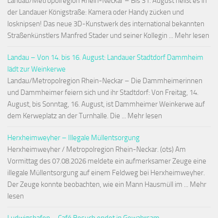
Landau/Metropolregion Rhein-Neckar – Bis 31. August heißt es in
der Landauer Königstraße: Kamera oder Handy zücken und
losknipsen! Das neue 3D-Kunstwerk des international bekannten
Straßenkünstlers Manfred Stader und seiner Kollegin ... Mehr lesen
Landau – Von 14. bis 16. August: Landauer Stadtdorf Dammheim
lädt zur Weinkerwe
Landau/Metropolregion Rhein-Neckar – Die Dammheimerinnen
und Dammheimer feiern sich und ihr Stadtdorf: Von Freitag, 14.
August, bis Sonntag, 16. August, ist Dammheimer Weinkerwe auf
dem Kerweplatz an der Turnhalle. Die ... Mehr lesen
Herxheimweyher – Illegale Müllentsorgung
Herxheimweyher / Metropolregion Rhein-Neckar. (ots) Am
Vormittag des 07.08.2026 meldete ein aufmerksamer Zeuge eine
illegale Müllentsorgung auf einem Feldweg bei Herxheimweyher.
Der Zeuge konnte beobachten, wie ein Mann Hausmüll im ... Mehr
lesen