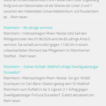
zwischen Universitätsklinikum und Feudenheim bzw. Vogelstang
Aufgrund von Gleisschäden ist die Strecke der Linien 2 und 7
zwischen den Haltestellen Universitätsklinikum und Feudenheim
ab ... Mehr lesen
Mannheim – 83-jährige vermisst
Mannheim / metropolregion Rhein-Neckar.(ots) Seit den
Mittagsstunden des 07.08.2026 wird die 83-jährige Anita S.
vermisst. Sie verließ vermutlich gegen 11:00 Uhr in einem
unbeobachteten Moment das Pflegeheim im Mannheimer
Stadtteil ... Mehr lesen
Mannheim – Starker Auftakt: Waldhof schlägt Zweitligaabsteiger
Düsseldorf
Mannheim / Metropolregion Rhein-Neckar. Vor gut 19.000
Zuschauern im Carl-Benz-Stadion gelang dem SV Waldhof
Mannheim zum Auftakt in die 3. Liga ein 2:1-Erfolg gegen
Zweitligaabsteiger Fortuna Düsseldorf. Zuletzt aktualisiert am ...
Mehr lesen