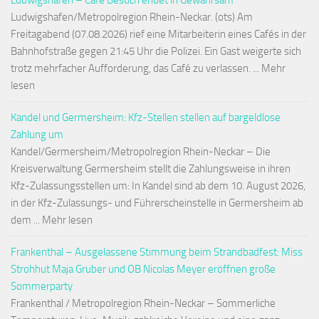
Ludwigshafen – Café Besuch endet in Gewahrsam
Ludwigshafen/Metropolregion Rhein-Neckar. (ots) Am
Freitagabend (07.08.2026) rief eine Mitarbeiterin eines Cafés in der
Bahnhofstraße gegen 21:45 Uhr die Polizei. Ein Gast weigerte sich
trotz mehrfacher Aufforderung, das Café zu verlassen. ... Mehr
lesen
Kandel und Germersheim: Kfz-Stellen stellen auf bargeldlose
Zahlung um
Kandel/Germersheim/Metropolregion Rhein-Neckar – Die
Kreisverwaltung Germersheim stellt die Zahlungsweise in ihren
Kfz-Zulassungsstellen um: In Kandel sind ab dem 10. August 2026,
in der Kfz-Zulassungs- und Führerscheinstelle in Germersheim ab
dem ... Mehr lesen
Frankenthal – Ausgelassene Stimmung beim Strandbadfest: Miss
Strohhut Maja Gruber und OB Nicolas Meyer eröffnen große
Sommerparty
Frankenthal / Metropolregion Rhein-Neckar – Sommerliche