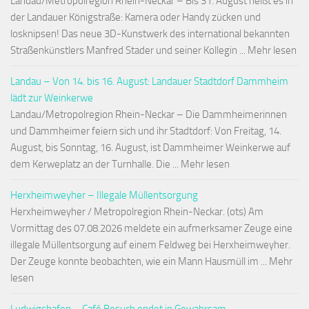
Landau/Metropolregion Rhein-Neckar – Bis 31. August heißt es in
der Landauer Königstraße: Kamera oder Handy zücken und
losknipsen! Das neue 3D-Kunstwerk des international bekannten
Straßenkünstlers Manfred Stader und seiner Kollegin ... Mehr lesen
Landau – Von 14. bis 16. August: Landauer Stadtdorf Dammheim
lädt zur Weinkerwe
Landau/Metropolregion Rhein-Neckar – Die Dammheimerinnen
und Dammheimer feiern sich und ihr Stadtdorf: Von Freitag, 14.
August, bis Sonntag, 16. August, ist Dammheimer Weinkerwe auf
dem Kerweplatz an der Turnhalle. Die ... Mehr lesen
Herxheimweyher – Illegale Müllentsorgung
Herxheimweyher / Metropolregion Rhein-Neckar. (ots) Am
Vormittag des 07.08.2026 meldete ein aufmerksamer Zeuge eine
illegale Müllentsorgung auf einem Feldweg bei Herxheimweyher.
Der Zeuge konnte beobachten, wie ein Mann Hausmüll im ... Mehr
lesen