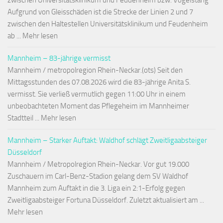
zwischen Universitätsklinikum und Feudenheim bzw. Vogelstang
Aufgrund von Gleisschäden ist die Strecke der Linien 2 und 7
zwischen den Haltestellen Universitätsklinikum und Feudenheim
ab ... Mehr lesen
Mannheim – 83-jährige vermisst
Mannheim / metropolregion Rhein-Neckar.(ots) Seit den
Mittagsstunden des 07.08.2026 wird die 83-jährige Anita S.
vermisst. Sie verließ vermutlich gegen 11:00 Uhr in einem
unbeobachteten Moment das Pflegeheim im Mannheimer
Stadtteil ... Mehr lesen
Mannheim – Starker Auftakt: Waldhof schlägt Zweitligaabsteiger
Düsseldorf
Mannheim / Metropolregion Rhein-Neckar. Vor gut 19.000
Zuschauern im Carl-Benz-Stadion gelang dem SV Waldhof
Mannheim zum Auftakt in die 3. Liga ein 2:1-Erfolg gegen
Zweitligaabsteiger Fortuna Düsseldorf. Zuletzt aktualisiert am ...
Mehr lesen