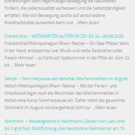
Erkrankungen kann regelmäßige Bewegung die Gesundheit
fördern, die Lebensqualität verbessern und die Selbstständigkeit
erhalten. Wie sich Bewegung positiv auf verschiedene
Krankheitsbilder auswirken kann und ... Mehr lesen
Frankenthal – WEINGARTEN by FORUM DO-SA 24.-26.09.2026
Frankenthal/Metropolregion Rhein-Neckar – Ein Glas Pfälzer Wein
in der Hand, entspannte Live-Musik und nette Gespräche unter
freiem Himmel – so fühlt sich Spätsommer in der Pfalz an. Vom 24.
bis ... Mehr lesen
Ketsch – Sommerpause des Ketscher Wochenmarktes im August
Ketsch/Metropolregion Rhein-Neckar – Mit der Ferien- und
Urlaubszeit legen auch die Beschicker des Wochenmarktes in
Ketsch eine kurze Sommerpause ein. Daher steht das gewohnte
Sortiment im August vorübergehend nicht zur ... Mehr lesen
Weinheim – Weibergedöns in Weinheims Gassen Von Lady Jane
bis Ingrid Noll: Stadtführung über besondere Weinheimer am 15.