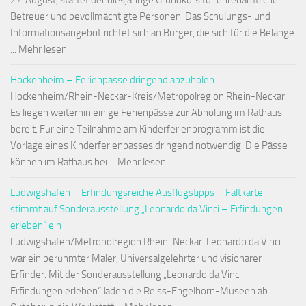
27. August, startet der diesjährige Grundkurs für ehrenamtliche
Betreuer und bevollmächtigte Personen. Das Schulungs- und
Informationsangebot richtet sich an Bürger, die sich für die Belange
... Mehr lesen
Hockenheim – Ferienpässe dringend abzuholen
Hockenheim/Rhein-Neckar-Kreis/Metropolregion Rhein-Neckar.
Es liegen weiterhin einige Ferienpässe zur Abholung im Rathaus
bereit. Für eine Teilnahme am Kinderferienprogramm ist die
Vorlage eines Kinderferienpasses dringend notwendig. Die Pässe
können im Rathaus bei ... Mehr lesen
Ludwigshafen – Erfindungsreiche Ausflugstipps – Faltkarte
stimmt auf Sonderausstellung „Leonardo da Vinci – Erfindungen
erleben“ ein
Ludwigshafen/Metropolregion Rhein-Neckar. Leonardo da Vinci
war ein berühmter Maler, Universalgelehrter und visionärer
Erfinder. Mit der Sonderausstellung „Leonardo da Vinci –
Erfindungen erleben“ laden die Reiss-Engelhorn-Museen ab