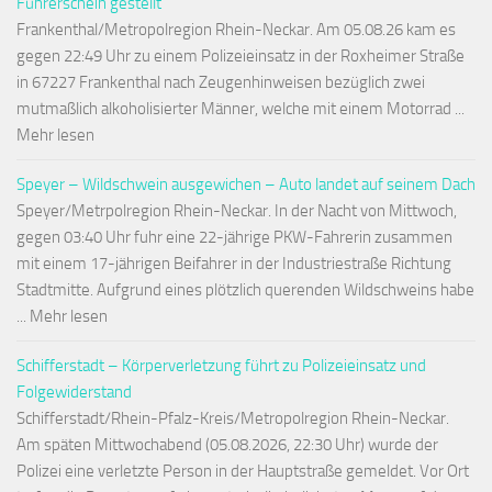
Führerschein gestellt
Frankenthal/Metropolregion Rhein-Neckar. Am 05.08.26 kam es
gegen 22:49 Uhr zu einem Polizeieinsatz in der Roxheimer Straße
in 67227 Frankenthal nach Zeugenhinweisen bezüglich zwei
mutmaßlich alkoholisierter Männer, welche mit einem Motorrad ...
Mehr lesen
Speyer – Wildschwein ausgewichen – Auto landet auf seinem Dach
Speyer/Metrpolregion Rhein-Neckar. In der Nacht von Mittwoch,
gegen 03:40 Uhr fuhr eine 22-jährige PKW-Fahrerin zusammen
mit einem 17-jährigen Beifahrer in der Industriestraße Richtung
Stadtmitte. Aufgrund eines plötzlich querenden Wildschweins habe
... Mehr lesen
Schifferstadt – Körperverletzung führt zu Polizeieinsatz und
Folgewiderstand
Schifferstadt/Rhein-Pfalz-Kreis/Metropolregion Rhein-Neckar.
Am späten Mittwochabend (05.08.2026, 22:30 Uhr) wurde der
Polizei eine verletzte Person in der Hauptstraße gemeldet. Vor Ort