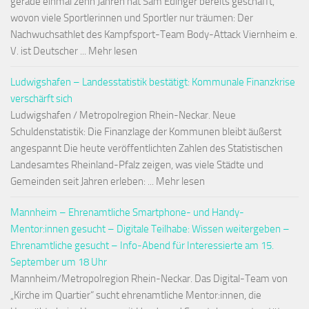
gerade einmal zehn Jahren hat Sam Edinger bereits geschafft,
wovon viele Sportlerinnen und Sportler nur träumen: Der
Nachwuchsathlet des Kampfsport-Team Body-Attack Viernheim e.
V. ist Deutscher ... Mehr lesen
Ludwigshafen – Landesstatistik bestätigt: Kommunale Finanzkrise
verschärft sich
Ludwigshafen / Metropolregion Rhein-Neckar. Neue
Schuldenstatistik: Die Finanzlage der Kommunen bleibt äußerst
angespannt Die heute veröffentlichten Zahlen des Statistischen
Landesamtes Rheinland-Pfalz zeigen, was viele Städte und
Gemeinden seit Jahren erleben: ... Mehr lesen
Mannheim – Ehrenamtliche Smartphone- und Handy-
Mentor:innen gesucht – Digitale Teilhabe: Wissen weitergeben –
Ehrenamtliche gesucht – Info-Abend für Interessierte am 15.
September um 18 Uhr
Mannheim/Metropolregion Rhein-Neckar. Das Digital-Team von
„Kirche im Quartier“ sucht ehrenamtliche Mentor:innen, die