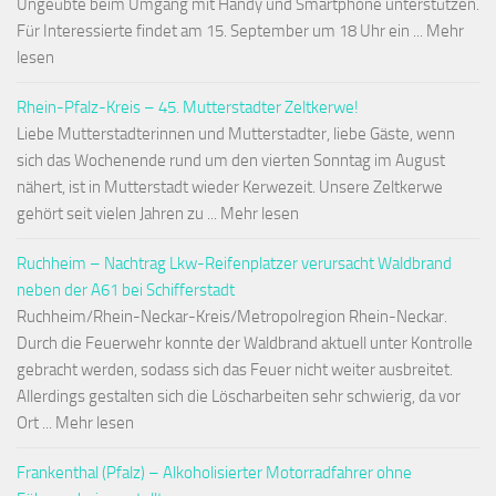
Ungeübte beim Umgang mit Handy und Smartphone unterstützen.
Für Interessierte findet am 15. September um 18 Uhr ein ... Mehr
lesen
Rhein-Pfalz-Kreis – 45. Mutterstadter Zeltkerwe!
Liebe Mutterstadterinnen und Mutterstadter, liebe Gäste, wenn
sich das Wochenende rund um den vierten Sonntag im August
nähert, ist in Mutterstadt wieder Kerwezeit. Unsere Zeltkerwe
gehört seit vielen Jahren zu ... Mehr lesen
Ruchheim – Nachtrag Lkw-Reifenplatzer verursacht Waldbrand
neben der A61 bei Schifferstadt
Ruchheim/Rhein-Neckar-Kreis/Metropolregion Rhein-Neckar.
Durch die Feuerwehr konnte der Waldbrand aktuell unter Kontrolle
gebracht werden, sodass sich das Feuer nicht weiter ausbreitet.
Allerdings gestalten sich die Löscharbeiten sehr schwierig, da vor
Ort ... Mehr lesen
Frankenthal (Pfalz) – Alkoholisierter Motorradfahrer ohne