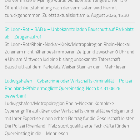
Die vermisste 54-jährige wurde wohlbehalten angetroffen. Die
Öffentlichkeitsfahndung nach der vermissten wird hiermit
zurückgenommen. Zuletzt aktualisiert am 6. August 2026, 15:30
St. Leon-Rot – BAB 6 – Unbekannte laden Bauschutt auf Parkplatz
ab – Zeugenaufruf
St. Leon-Rot/Rhein-Neckar-Kreis/Metropolregion Rhein-Neckar.
Zu einem nicht näher bestimmbaren Zeitpunkt zwischen 0 Uhr und
9 Uhr am Mittwoch lud eine bislang unbekannte Täterschaft
Bauschutt auf dem Parkplatz Weißer Stein an der ... Mehr lesen
Ludwigshafen – Cybercrime oder Wirtschaftskriminalität – Polizei
Rheinland-Pfalz ermöglicht Quereinstieg. Noch bis 31.08.26
bewerben!
Ludwigshafen/Metropolregion Rhein-Neckar. Komplexe
Cyberangriffe aufklären oder Wirtschaftskriminalität verfolgen und
mit Ihrer Expertise einen echten Beitrag für die Gesellschaft leisten:
Die Polizei Rheinland-Pfalz sucht qualifizierte Fachkräfte für den
Quereinstieg in die ... Mehr lesen