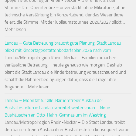
Speyer/Metropolregion Rhein-Neckar – Die reine Kraft der
Stimme: Drei Operntenöre – unverstärkt, ohne Mikrofone, ohne
technische Verstärkung Ein Konzertabend, der das Wesentliche
feiert: die Stimme. Mit der Jubiläumstournee 2026/2027 blickt ...
Mehr lesen
Landau – Gute Betreuung braucht gute Planung: Stadt Landau
blickt mit Kindertagesstättenbedarfsplan 2026 nach vorn
Landau/Metropolregion Rhein-Neckar – Familien brauchen
verlässliche Betreuung – heute genauso wie morgen. Deshalb
plant die Stadt Landau die Kinderbetreuung vorausschauend und
schafft die Rahmenbedingungen dafür, dass die Träger ihre
Angebote ... Mehr lesen
Landau – Mobilität für alle: Barrierefreier Ausbau der
Bushaltestellen in Landau schreitet weiter voran – Neue
Bushäuschen an Otto-Hahn-Gymnasium im Westring
Landau/Metropolregion Rhein-Neckar – Die Stadt Landau treibt
den barrierefreien Ausbau ihrer Bushaltestellen konsequent voran