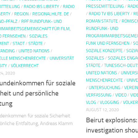
PRESSEMITTEILUNG
/
RADI
ITTEILUNG
/
RADIO IBS LIBERTY
/
RADIO
/
RADIO TV IBS LIBERTY
/
RE
IBERTY
/
REGION
/
REGIONALHILFE. DE
/
ROMAN STATUTE
/
RÖMISC
ND-PFALZ
/
RPF RUNDFUNK- UND
RUNDFUNK- UND
MARBEITSGEMEINSCHAFT FÜR FILM,
PROGRAMMARBEITSGEMEIN
D FERNSEHEN
/
SOZIALES
FUNK UND FERNSEHEN
/
SO
MENT
/
STADT
/
STÄDTE
/
SOZIALE KONZEPTE
/
SOZIA
ANDING
/
UNITED NATIONS
/
SOZIALES
/
SOZIALES ENG
ELLE MENSCHENRECHTE
/
UNIVERSITÄT
STÄDTE
/
TUNESISCH-DEUT
SITY
/
VÖLKERRECHT
UNITED NATIONS
/
UNIVERS
4, 2020
MENSCHENRECHTE
/
UNIVE
rundeinkommen für soziale
/
UNTERSUCHUNG
/
VEREIN
heit und persönliche
VERFASSUNG
/
VIDEO
/
VID
ltung
VLOG
/
VLOGGING
/
VÖLKE
AUGUST 12, 2020
deinkommen für soziale Sicherheit
Beirut explosions:
önliche Entfaltung, Andreas Klamm
investigation sho