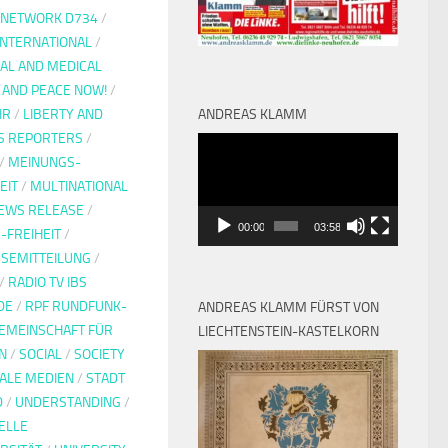
Y NETWORK D734
/
INTERNATIONAL
/
IAL AND MEDICAL
 AND PEACE NOW!
/
HR
/
LIBERTY AND
ANDREAS KLAMM
S REPORTERS
/
Video-
/
MEINUNGS-
Player
EIT
/
MULTINATIONAL
EWS RELEASE
/
00:00
03:58
-FREIHEIT
/
SEMITTEILUNG
/
/
RADIO TV IBS
DE
/
RPF RUNDFUNK-
ANDREAS KLAMM FÜRST VON
EMEINSCHAFT FÜR
LIECHTENSTEIN-KASTELKORN
N
/
SOCIAL
/
SOCIETY
IALE MEDIEN
/
STADT
D
/
UNDERSTANDING
/
ELLE