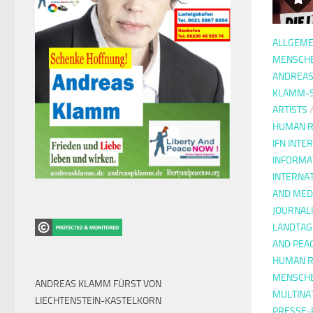
ALLGEME
MENSCH
ANDREA
KLAMM-
ARTISTS
HUMAN R
IFN INTE
INFORMA
INTERNA
AND MED
JOURNAL
LANDTAG
AND PEA
HUMAN R
MENSCH
ANDREAS KLAMM FÜRST VON
MULTINA
LIECHTENSTEIN-KASTELKORN
PRESSE-