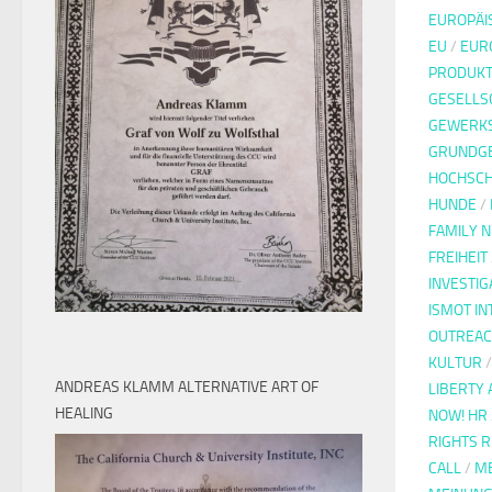
EUROPÄI
EU
/
EUR
PRODUKT
GESELLS
GEWERK
GRUNDG
HOCHSC
HUNDE
/
FAMILY 
FREIHEIT
INVESTIG
ISMOT IN
OUTREAC
KULTUR
ANDREAS KLAMM ALTERNATIVE ART OF
LIBERTY 
HEALING
NOW! HR
RIGHTS 
CALL
/
ME