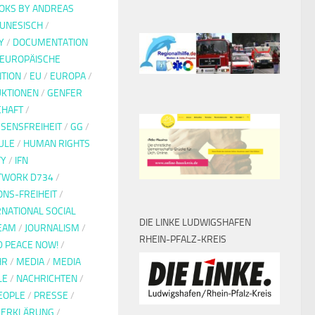
OKS BY ANDREAS
UNESISCH
/
Y
/
DOCUMENTATION
EUROPÄISCHE
TION
/
EU
/
EUROPA
/
KTIONEN
/
GENFER
CHAFT
/
SENSFREIHEIT
/
GG
/
ULE
/
HUMAN RIGHTS
TY
/
IFN
ETWORK D734
/
ONS-FREIHEIT
/
RNATIONAL SOCIAL
DIE LINKE LUDWIGSHAFEN
EAM
/
JOURNALISM
/
RHEIN-PFALZ-KREIS
D PEACE NOW!
/
HR
/
MEDIA
/
MEDIA
LE
/
NACHRICHTEN
/
EOPLE
/
PRESSE
/
EERKLÄRUNG
/