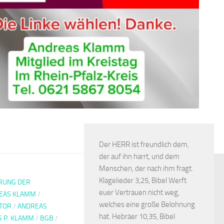
Der HERR ist freundlich dem,
der auf ihn harrt, und dem
Menschen, der nach ihm fragt.
Klagelieder 3,25, Bibel Werft
RUNG DER
euer Vertrauen nicht weg,
EAS KLAMM
/
welches eine große Belohnung
TOR
/
ANDREAS
hat. Hebräer 10,35, Bibel
 P. KLAMM
/
BGB
/