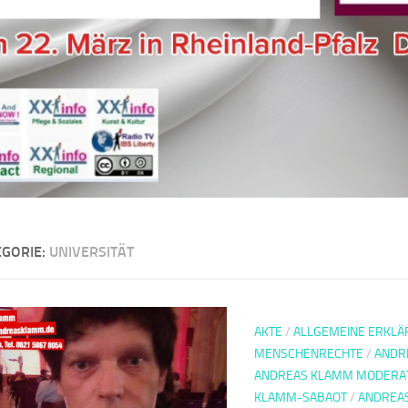
EGORIE:
UNIVERSITÄT
AKTE
/
ALLGEMEINE ERKLÄ
MENSCHENRECHTE
/
ANDR
ANDREAS KLAMM MODERA
KLAMM-SABAOT
/
ANDREAS