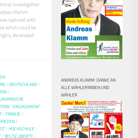
tional investigation
Andreas Klamm
ave captured with
ice which could be
 highly developed
DER
ANDREAS KLAMM: DANKE AN
UNG
/
DEUTSCHLAND
/
ALLE WÄHLER!INNEN UND
ION
/
WÄHLER
UROPÄISCHE
TION
/
ENGAGEMENT
T
/
FAMILIE
/
FRIEDEN
/
EIT
/
HOCHSCHULE
/
Y
/
IBS TV LIBERTY
/