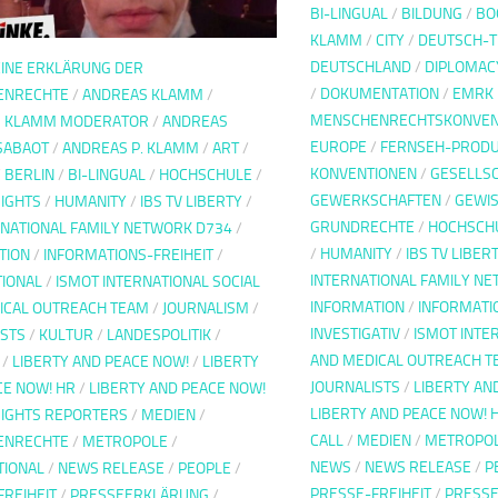
BI-LINGUAL
/
BILDUNG
/
BO
KLAMM
/
CITY
/
DEUTSCH-T
DEUTSCHLAND
/
DIPLOMAC
INE ERKLÄRUNG DER
/
DOKUMENTATION
/
EMRK 
ENRECHTE
/
ANDREAS KLAMM
/
MENSCHENRECHTSKONVEN
S KLAMM MODERATOR
/
ANDREAS
EUROPE
/
FERNSEH-PRODU
SABAOT
/
ANDREAS P. KLAMM
/
ART
/
KONVENTIONEN
/
GESELLS
/
BERLIN
/
BI-LINGUAL
/
HOCHSCHULE
/
GEWERKSCHAFTEN
/
GEWIS
IGHTS
/
HUMANITY
/
IBS TV LIBERTY
/
GRUNDRECHTE
/
HOCHSCH
RNATIONAL FAMILY NETWORK D734
/
/
HUMANITY
/
IBS TV LIBER
TION
/
INFORMATIONS-FREIHEIT
/
INTERNATIONAL FAMILY N
TIONAL
/
ISMOT INTERNATIONAL SOCIAL
INFORMATION
/
INFORMATI
ICAL OUTREACH TEAM
/
JOURNALISM
/
INVESTIGATIV
/
ISMOT INTE
ISTS
/
KULTUR
/
LANDESPOLITIK
/
AND MEDICAL OUTREACH T
/
LIBERTY AND PEACE NOW!
/
LIBERTY
JOURNALISTS
/
LIBERTY AN
CE NOW! HR
/
LIBERTY AND PEACE NOW!
LIBERTY AND PEACE NOW! 
IGHTS REPORTERS
/
MEDIEN
/
CALL
/
MEDIEN
/
METROPO
ENRECHTE
/
METROPOLE
/
NEWS
/
NEWS RELEASE
/
P
TIONAL
/
NEWS RELEASE
/
PEOPLE
/
PRESSE-FREIHEIT
/
PRESS
FREIHEIT
/
PRESSEERKLÄRUNG
/