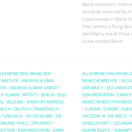
Beirut explosions: Interna
should be launched by 
Eyewitnesses in Beirut h
their camera a flying dev
identified a one of those
cruise missiles Beirut...
LLGEMEINE ERKLÄRUNG DER
ALLGEMEINE ERKLÄRUNG 
ENRECHTE
/
ANDREAS KLAMM
MENSCHENRECHTE
/
BILD
TOR
/
ANDREAS KLAMM-SABAOT
/
DIPLOMACY
/
DOCUMENTAT
 P. KLAMM
/
ARTISTS
/
BERLIN
/
BGB
/
DOKUMENTATION
/
EMRK E
AL
/
BILDUNG
/
BOOKS BY ANDREAS
MENSCHENRECHTSKONVEN
/
BUCH
/
DEUTSCH-FRANZÖSISCH
/
/
EUROPA
/
EUROPE
/
EVEN
-TUNESISCH
/
DEUTSCHLAND
/
DIE
FREEDOM OF THE PRESS
/
HEINLAND-PFALZ
/
DIPLOMACY
/
GESELLSCHAFT
/
GESUNDH
TATION
/
DOKUMENTATION
/
EMRK
HUMAN RIGHTS
/
HUMANIT