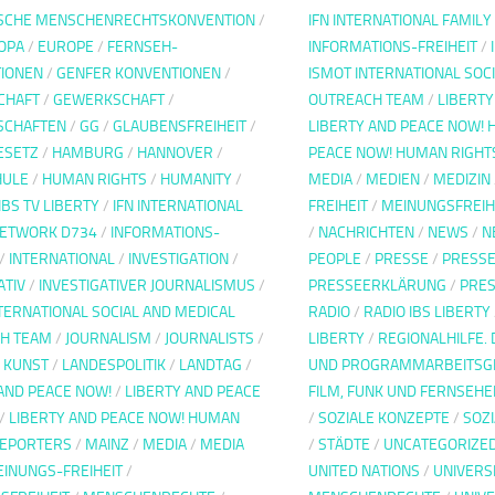
SCHE MENSCHENRECHTSKONVENTION
/
IFN INTERNATIONAL FAMIL
OPA
/
EUROPE
/
FERNSEH-
INFORMATIONS-FREIHEIT
/
IONEN
/
GENFER KONVENTIONEN
/
ISMOT INTERNATIONAL SOC
CHAFT
/
GEWERKSCHAFT
/
OUTREACH TEAM
/
LIBERTY
SCHAFTEN
/
GG
/
GLAUBENSFREIHEIT
/
LIBERTY AND PEACE NOW! 
ESETZ
/
HAMBURG
/
HANNOVER
/
PEACE NOW! HUMAN RIGHT
HULE
/
HUMAN RIGHTS
/
HUMANITY
/
MEDIA
/
MEDIEN
/
MEDIZIN
IBS TV LIBERTY
/
IFN INTERNATIONAL
FREIHEIT
/
MEINUNGSFREIH
NETWORK D734
/
INFORMATIONS-
/
NACHRICHTEN
/
NEWS
/
N
/
INTERNATIONAL
/
INVESTIGATION
/
PEOPLE
/
PRESSE
/
PRESSE
ATIV
/
INVESTIGATIVER JOURNALISMUS
/
PRESSEERKLÄRUNG
/
PRES
TERNATIONAL SOCIAL AND MEDICAL
RADIO
/
RADIO IBS LIBERTY
H TEAM
/
JOURNALISM
/
JOURNALISTS
/
LIBERTY
/
REGIONALHILFE. 
/
KUNST
/
LANDESPOLITIK
/
LANDTAG
/
UND PROGRAMMARBEITSG
AND PEACE NOW!
/
LIBERTY AND PEACE
FILM, FUNK UND FERNSEHE
/
LIBERTY AND PEACE NOW! HUMAN
/
SOZIALE KONZEPTE
/
SOZ
REPORTERS
/
MAINZ
/
MEDIA
/
MEDIA
/
STÄDTE
/
UNCATEGORIZE
INUNGS-FREIHEIT
/
UNITED NATIONS
/
UNIVERS