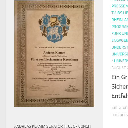
PRESSEM
TV IBS L
RHEINLA
PROGRAM
FUNK UN
ENGAGE
UNDERST
UNIVERS
/
UNIVER
AUGUST 2
Ein G
Sicher
Entfa
Ein Grun
und pers
ANDREAS KLAMM SENATOR H. C.. OF CONCH