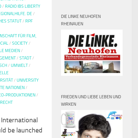
O
/
RADIO IBS LIBERTY
GIONALHILFE. DE
/
DIE LINKE NEUHOFEN
HES STATUT
/
RPF
RHEINAUEN
SCHAFT FÜR FILM,
CIAL
/
SOCIETY
/
LE MEDIEN
/
AGEMENT
/
STADT
/
SCH
/
UMWELT
/
ELLE
RSITÄT
/
UNIVERSITY
TE NATIONEN
/
EO-PRODUKTIONEN
/
FRIEDEN UND LIEBE LEBEN UND
RRECHT
WIRKEN
 International
uld be launched