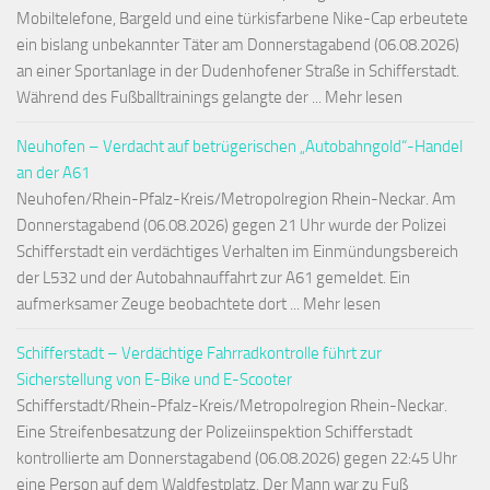
Mobiltelefone, Bargeld und eine türkisfarbene Nike-Cap erbeutete
ein bislang unbekannter Täter am Donnerstagabend (06.08.2026)
an einer Sportanlage in der Dudenhofener Straße in Schifferstadt.
Während des Fußballtrainings gelangte der ... Mehr lesen
Neuhofen – Verdacht auf betrügerischen „Autobahngold“-Handel
an der A61
Neuhofen/Rhein-Pfalz-Kreis/Metropolregion Rhein-Neckar. Am
Donnerstagabend (06.08.2026) gegen 21 Uhr wurde der Polizei
Schifferstadt ein verdächtiges Verhalten im Einmündungsbereich
der L532 und der Autobahnauffahrt zur A61 gemeldet. Ein
aufmerksamer Zeuge beobachtete dort ... Mehr lesen
Schifferstadt – Verdächtige Fahrradkontrolle führt zur
Sicherstellung von E-Bike und E-Scooter
Schifferstadt/Rhein-Pfalz-Kreis/Metropolregion Rhein-Neckar.
Eine Streifenbesatzung der Polizeiinspektion Schifferstadt
kontrollierte am Donnerstagabend (06.08.2026) gegen 22:45 Uhr
eine Person auf dem Waldfestplatz. Der Mann war zu Fuß