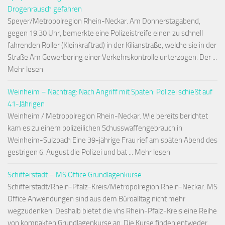
Drogenrausch gefahren
Speyer/Metropolregion Rhein-Neckar. Am Donnerstagabend,
gegen 19:30 Uhr, bemerkte eine Polizeistreife einen zu schnell
fahrenden Roller (Kleinkraftrad) in der Kilianstraße, welche sie in der
Straße Am Gewerbering einer Verkehrskontrolle unterzogen. Der ...
Mehr lesen
Weinheim – Nachtrag: Nach Angriff mit Spaten: Polizei schießt auf
41-Jährigen
Weinheim / Metropolregion Rhein-Neckar. Wie bereits berichtet
kam es zu einem polizeilichen Schusswaffengebrauch in
Weinheim-Sulzbach Eine 39-jährige Frau rief am späten Abend des
gestrigen 6. August die Polizei und bat ... Mehr lesen
Schifferstadt – MS Office Grundlagenkurse
Schifferstadt/Rhein-Pfalz-Kreis/Metropolregion Rhein-Neckar. MS
Office Anwendungen sind aus dem Büroalltag nicht mehr
wegzudenken. Deshalb bietet die vhs Rhein-Pfalz-Kreis eine Reihe
von kompakten Grundlagenkurse an. Die Kurse finden entweder