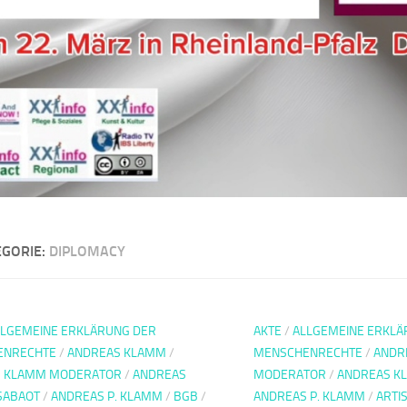
EGORIE:
DIPLOMACY
LLGEMEINE ERKLÄRUNG DER
AKTE
/
ALLGEMEINE ERKLÄ
ENRECHTE
/
ANDREAS KLAMM
/
MENSCHENRECHTE
/
ANDR
S KLAMM MODERATOR
/
ANDREAS
MODERATOR
/
ANDREAS K
SABAOT
/
ANDREAS P. KLAMM
/
BGB
/
ANDREAS P. KLAMM
/
ARTI