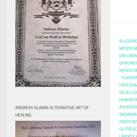
ALLGEME
MENSCH
DIPLOMA
DOKUMEN
MENSCH
/
EUROP
FREEDOM
GESELLS
HUMAN R
IFN INTE
ANDREAS KLAMM ALTERNATIVE ART OF
INFORMA
HEALING
ISMOT IN
OUTREAC
LIBERTY 