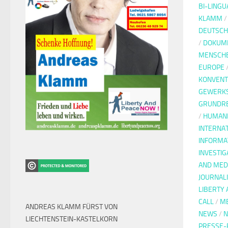
BI-LINGU
KLAMM
DEUTSCH
/
DOKUM
MENSCH
EUROPE
KONVENT
GEWERK
GRUNDR
/
HUMANI
INTERNA
INFORMA
INVESTIG
AND MED
JOURNAL
LIBERTY 
CALL
/
M
ANDREAS KLAMM FÜRST VON
NEWS
/
N
LIECHTENSTEIN-KASTELKORN
PRESSE-