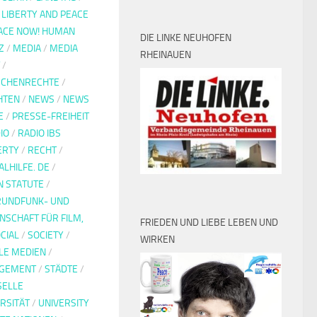
/
LIBERTY AND PEACE
EACE NOW! HUMAN
DIE LINKE NEUHOFEN
Z
/
MEDIA
/
MEDIA
RHEINAUEN
/
CHENRECHTE
/
HTEN
/
NEWS
/
NEWS
E
/
PRESSE-FREIHEIT
IO
/
RADIO IBS
BERTY
/
RECHT
/
LHILFE. DE
/
 STATUTE
/
RUNDFUNK- UND
SCHAFT FÜR FILM,
FRIEDEN UND LIEBE LEBEN UND
CIAL
/
SOCIETY
/
WIRKEN
LE MEDIEN
/
AGEMENT
/
STÄDTE
/
SELLE
RSITÄT
/
UNIVERSITY