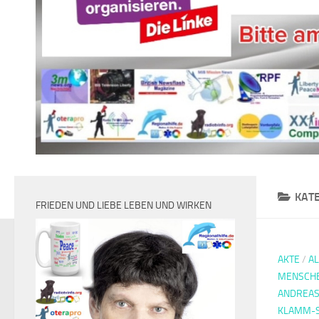
KAT
FRIEDEN UND LIEBE LEBEN UND WIRKEN
AKTE
/
A
MENSCH
ANDREA
KLAMM-