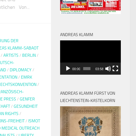
tlichen Von...
ANDREAS KLAMM
RUNG DER
Video-
EAS KLAMM-SABAOT
Player
/
ARTISTS
/
BERLIN
/
UTSCH-
00:00
03:58
AND
/
DIPLOMACY
/
NTATION
/
EMRK
ECHTSKONVENTION
/
RANZÖSISCH-
ANDREAS KLAMM FÜRST VON
E PRESS
/
GENFER
LIECHTENSTEIN-KASTELKORN
CHAFT
/
GESUNDHEIT
N RIGHTS
/
ONS-FREIHEIT
/
ISMOT
D MEDICAL OUTREACH
NALISTS
/
LIBERTY