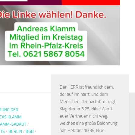
Der HERR ist freundlich dem,
der auf ihn harrt, und dem
Menschen, der nach ihm fragt.
Klagelieder 3,25, Bibel Werft
RUNG DER
euer Vertrauen nicht weg,
EAS KLAMM
welches eine große Belohnung
LAMM-SABAOT
/
hat. Hebräer 10,35, Bibel
STS
/
BERLIN
/
BGB
/