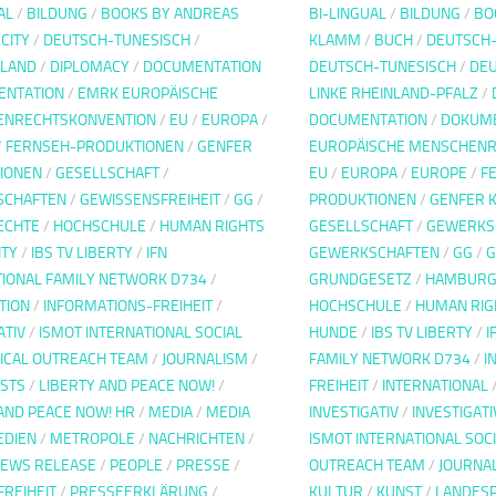
AL
/
BILDUNG
/
BOOKS BY ANDREAS
BI-LINGUAL
/
BILDUNG
/
BO
/
CITY
/
DEUTSCH-TUNESISCH
/
KLAMM
/
BUCH
/
DEUTSCH
LAND
/
DIPLOMACY
/
DOCUMENTATION
DEUTSCH-TUNESISCH
/
DE
ENTATION
/
EMRK EUROPÄISCHE
LINKE RHEINLAND-PFALZ
/
ENRECHTSKONVENTION
/
EU
/
EUROPA
/
DOCUMENTATION
/
DOKUME
/
FERNSEH-PRODUKTIONEN
/
GENFER
EUROPÄISCHE MENSCHENR
IONEN
/
GESELLSCHAFT
/
EU
/
EUROPA
/
EUROPE
/
F
SCHAFTEN
/
GEWISSENSFREIHEIT
/
GG
/
PRODUKTIONEN
/
GENFER 
ECHTE
/
HOCHSCHULE
/
HUMAN RIGHTS
GESELLSCHAFT
/
GEWERKS
TY
/
IBS TV LIBERTY
/
IFN
GEWERKSCHAFTEN
/
GG
/
G
TIONAL FAMILY NETWORK D734
/
GRUNDGESETZ
/
HAMBUR
TION
/
INFORMATIONS-FREIHEIT
/
HOCHSCHULE
/
HUMAN RIG
ATIV
/
ISMOT INTERNATIONAL SOCIAL
HUNDE
/
IBS TV LIBERTY
/
I
ICAL OUTREACH TEAM
/
JOURNALISM
/
FAMILY NETWORK D734
/
I
ISTS
/
LIBERTY AND PEACE NOW!
/
FREIHEIT
/
INTERNATIONAL
AND PEACE NOW! HR
/
MEDIA
/
MEDIA
INVESTIGATIV
/
INVESTIGAT
EDIEN
/
METROPOLE
/
NACHRICHTEN
/
ISMOT INTERNATIONAL SOC
EWS RELEASE
/
PEOPLE
/
PRESSE
/
OUTREACH TEAM
/
JOURNA
FREIHEIT
/
PRESSEERKLÄRUNG
/
KULTUR
/
KUNST
/
LANDESP