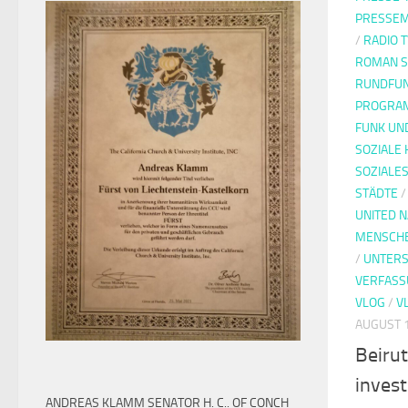
PRESSEM
/
RADIO T
ROMAN S
RUNDFUN
PROGRAM
FUNK UN
SOZIALE
SOZIALE
STÄDTE
UNITED N
MENSCH
/
UNTER
VERFAS
VLOG
/
V
AUGUST 1
Beirut
invest
ANDREAS KLAMM SENATOR H. C.. OF CONCH