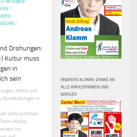
TE NATIONEN
/
NGEN
/
VIDEO-
LOGGING
/
nd Drohungen:
t-) Kultur muss
gen in
ch sein
ANDREAS KLAMM: DANKE AN
ALLE WÄHLER!INNEN UND
ngen: Politik und
WÄHLER
ne Morddrohungen in
n
ft sollte ermitteln
 Frank-Walter
atement zur
heit und