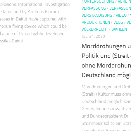
/
UNTERSUCHUNG
/
VEREIN
xplosions: International investigation
VERFASSUNG
/
VERFASSU
be launched by Andreas Klamm
VERSTÄNDIGUNG
/
VIDEO
/
sses in Beirut have captured with
PRODUKTIONEN
/
VLOG
/
V
mera a flying device which could be
VÖLKERRECHT
/
WAHLEN
ed a one of those highly developed
JULI 21, 2020
ssiles Beirut...
Morddrohungen u
Politik und (Strei
ohne Morddrohun
Deutschland mögli
Morddrohungen und Drohu
(Streit-) Kultur muss oh
Deutschland möglich sei
Generalbundesanwaltscha
und Bundespräsident Dr.
Steinmeier sollte ein St
Demokratie, Frieden, Frei