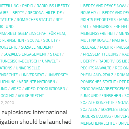
ITTEILUNG
/
RADIO
/
RADIO IBS LIBERTY
LIBERTY AND PEACE NOW!
V IBS LIBERTY
/
REGIONALHILFE. DE
/
NOW! HR
/
LIBERTY AND P
TATUTE
/
RÖMISCHES STATUT
/
RPF
RIGHTS REPORTERS
/
MAIN
K- UND
CALL
/
MEINUNGS-FREIHEIT
MARBEITSGEMEINSCHAFT FÜR FILM,
MEINUNGSFREIHEIT
/
MENS
D FERNSEHEN
/
SOCIAL
/
SOCIETY
/
MULTINATIONAL
/
NACHRIC
 KONZEPTE
/
SOZIALE MEDIEN
/
RELEASE
/
POLITIK
/
PRESS
S
/
SOZIALES ENGAGEMENT
/
STADT
/
/
PRESSEMITTEILUNG
/
RAD
/
TUNESISCH-DEUTSCH
/
UMWELT
/
LIBERTY
/
RADIO TV IBS LI
ATIONS
/
UNIVERSELLE
RECHTSANWÄLTE
/
REGIONA
ENRECHTE
/
UNIVERSITÄT
/
UNIVERSITY
RHEINLAND-PFALZ
/
ROMAN
SUCHUNG
/
VEREINTE NATIONEN
/
RÖMISCHES STATUT
/
RPF 
SUNG
/
VIDEO
/
VIDEO-PRODUKTIONEN
/
PROGRAMMARBEITSGEMEIN
LOGGING
/
VÖLKERRECHT
FUNK UND FERNSEHEN
/
SO
2, 2020
SOZIALE KONZEPTE
/
SOZIA
SOZIALES
/
SOZIALES ENG
 explosions: International
UNDERSTANDING
/
UNIVER
igation should be launched
MENSCHENRECHTE
/
UNIVE