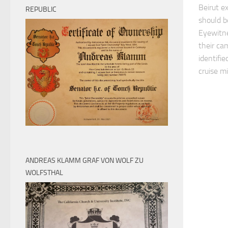
Beirut e
REPUBLIC
should 
Eyewitne
their ca
identifi
cruise mi
ANDREAS KLAMM GRAF VON WOLF ZU
WOLFSTHAL