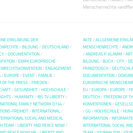
Menschenrechte veröffen
INE ERKLÄRUNG DER
AKTE
/
ALLGEMEINE ERKLÄ
ENRECHTE
/
BILDUNG
/
DEUTSCHLAND
/
MENSCHENRECHTE
/
ANDR
CY
/
DOCUMENTATION
/
/
ANDREAS P. KLAMM
/
ART
TATION
/
EMRK EUROPÄISCHE
BILDUNG
/
BUCH
/
CITY
/
DE
ENRECHTSKONVENTION
/
ENGAGEMENT
FRANZÖSISCH
/
DEUTSCHL
A
/
EUROPE
/
EVENT
/
FAMILIE
/
DOCUMENTATION
/
DOKUME
 OF THE PRESS
/
FRIEDEN
/
EUROPÄISCHE MENSCHENR
CHAFT
/
GESUNDHEIT
/
HOCHSCHULE
/
EU
/
EUROPA
/
EUROPE
/
F
IGHTS
/
HUMANITY
/
IBS TV LIBERTY
/
DEUTSCH
/
FREEDOM OF TH
RNATIONAL FAMILY NETWORK D734
/
KONVENTIONEN
/
GESELLS
TIONS-FREIHEIT
/
INTERNATIONAL
/
/
GG
/
HOCHSCHULE
/
HUMA
TERNATIONAL SOCIAL AND MEDICAL
INFORMATION
/
INFORMATI
H TEAM
/
LIBERTY AND PEACE NOW!
/
INTERNATIONAL SOCIAL AN
AND PEACE NOW! HR
/
LIBERTY AND
TEAM
/
JOURNALISM
/
JOUR