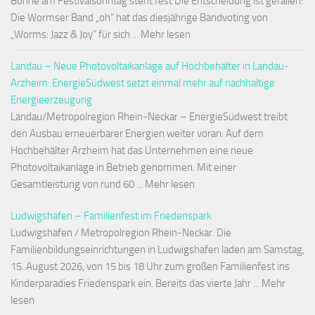
Bühne am Festivalsonntag steht fest Die Entscheidung ist gefallen:
Die Wormser Band „oh“ hat das diesjährige Bandvoting von
„Worms: Jazz & Joy“ für sich ... Mehr lesen
Landau – Neue Photovoltaikanlage auf Hochbehälter in Landau-
Arzheim: EnergieSüdwest setzt einmal mehr auf nachhaltige
Energieerzeugung
Landau/Metropolregion Rhein-Neckar – EnergieSüdwest treibt
den Ausbau erneuerbarer Energien weiter voran: Auf dem
Hochbehälter Arzheim hat das Unternehmen eine neue
Photovoltaikanlage in Betrieb genommen. Mit einer
Gesamtleistung von rund 60 ... Mehr lesen
Ludwigshafen – Familienfest im Friedenspark
Ludwigshafen / Metropolregion Rhein-Neckar. Die
Familienbildungseinrichtungen in Ludwigshafen laden am Samstag,
15. August 2026, von 15 bis 18 Uhr zum großen Familienfest ins
Kinderparadies Friedenspark ein. Bereits das vierte Jahr ... Mehr
lesen