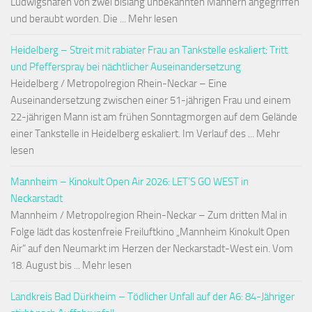
Ludwigshafen von zwei bislang unbekannten Männern angegriffen
und beraubt worden. Die ... Mehr lesen
Heidelberg – Streit mit rabiater Frau an Tankstelle eskaliert: Tritt
und Pfefferspray bei nächtlicher Auseinandersetzung
Heidelberg / Metropolregion Rhein-Neckar – Eine
Auseinandersetzung zwischen einer 51-jährigen Frau und einem
22-jährigen Mann ist am frühen Sonntagmorgen auf dem Gelände
einer Tankstelle in Heidelberg eskaliert. Im Verlauf des ... Mehr
lesen
Mannheim – Kinokult Open Air 2026: LET’S GO WEST in
Neckarstadt
Mannheim / Metropolregion Rhein-Neckar – Zum dritten Mal in
Folge lädt das kostenfreie Freiluftkino „Mannheim Kinokult Open
Air“ auf den Neumarkt im Herzen der Neckarstadt-West ein. Vom
18. August bis ... Mehr lesen
Landkreis Bad Dürkheim – Tödlicher Unfall auf der A6: 84-Jähriger