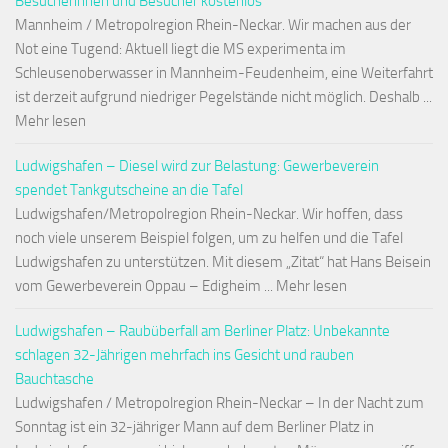
Besucherinnen und Besucher kostenlos
Mannheim / Metropolregion Rhein-Neckar. Wir machen aus der
Not eine Tugend: Aktuell liegt die MS experimenta im
Schleusenoberwasser in Mannheim-Feudenheim, eine Weiterfahrt
ist derzeit aufgrund niedriger Pegelstände nicht möglich. Deshalb ...
Mehr lesen
Ludwigshafen – Diesel wird zur Belastung: Gewerbeverein
spendet Tankgutscheine an die Tafel
Ludwigshafen/Metropolregion Rhein-Neckar. Wir hoffen, dass
noch viele unserem Beispiel folgen, um zu helfen und die Tafel
Ludwigshafen zu unterstützen. Mit diesem „Zitat“ hat Hans Beisein
vom Gewerbeverein Oppau – Edigheim ... Mehr lesen
Ludwigshafen – Raubüberfall am Berliner Platz: Unbekannte
schlagen 32-Jährigen mehrfach ins Gesicht und rauben
Bauchtasche
Ludwigshafen / Metropolregion Rhein-Neckar – In der Nacht zum
Sonntag ist ein 32-jähriger Mann auf dem Berliner Platz in