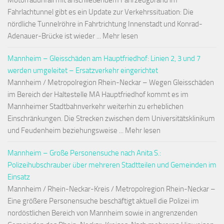
Motorradunfall mit anschließendem Fahrzeugbrand im
Fahrlachtunnel gibt es ein Update zur Verkehrssituation: Die
nördliche Tunnelröhre in Fahrtrichtung Innenstadt und Konrad-
Adenauer-Brücke ist wieder ... Mehr lesen
Mannheim – Gleisschäden am Hauptfriedhof: Linien 2, 3 und 7
werden umgeleitet – Ersatzverkehr eingerichtet
Mannheim / Metropolregion Rhein-Neckar – Wegen Gleisschäden
im Bereich der Haltestelle MA Hauptfriedhof kommt es im
Mannheimer Stadtbahnverkehr weiterhin zu erheblichen
Einschränkungen. Die Strecken zwischen dem Universitätsklinikum
und Feudenheim beziehungsweise ... Mehr lesen
Mannheim – Große Personensuche nach Anita S.:
Polizeihubschrauber über mehreren Stadtteilen und Gemeinden im
Einsatz
Mannheim / Rhein-Neckar-Kreis / Metropolregion Rhein-Neckar –
Eine größere Personensuche beschäftigt aktuell die Polizei im
nordöstlichen Bereich von Mannheim sowie in angrenzenden