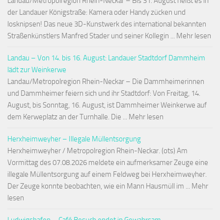
Landau/Metropolregion Rhein-Neckar – Bis 31. August heißt es in
der Landauer Königstraße: Kamera oder Handy zücken und
losknipsen! Das neue 3D-Kunstwerk des international bekannten
Straßenkünstlers Manfred Stader und seiner Kollegin ... Mehr lesen
Landau – Von 14. bis 16. August: Landauer Stadtdorf Dammheim
lädt zur Weinkerwe
Landau/Metropolregion Rhein-Neckar – Die Dammheimerinnen
und Dammheimer feiern sich und ihr Stadtdorf: Von Freitag, 14.
August, bis Sonntag, 16. August, ist Dammheimer Weinkerwe auf
dem Kerweplatz an der Turnhalle. Die ... Mehr lesen
Herxheimweyher – Illegale Müllentsorgung
Herxheimweyher / Metropolregion Rhein-Neckar. (ots) Am
Vormittag des 07.08.2026 meldete ein aufmerksamer Zeuge eine
illegale Müllentsorgung auf einem Feldweg bei Herxheimweyher.
Der Zeuge konnte beobachten, wie ein Mann Hausmüll im ... Mehr
lesen