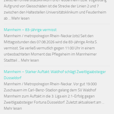
zwischen Universitätsklinikum und Feudenheim bzw. Vogelstang
Aufgrund von Gleisschäden ist die Strecke der Linien 2 und 7
zwischen den Haltestellen Universitätsklinikum und Feudenheim
ab ... Mehr lesen
Mannheim – 83-jährige vermisst
Mannheim / metropolregion Rhein-Neckar.(ots) Seit den
Mittagsstunden des 07.08.2026 wird die 83-jährige Anita S.
vermisst. Sie verließ vermutlich gegen 11:00 Uhr in einem
unbeobachteten Moment das Pflegeheim im Mannheimer
Stadtteil ... Mehr lesen
Mannheim – Starker Auftakt: Waldhof schlägt Zweitligaabsteiger
Düsseldorf
Mannheim / Metropolregion Rhein-Neckar. Vor gut 19.000
Zuschauern im Carl-Benz-Stadion gelang dem SV Waldhof
Mannheim zum Auftakt in die 3. Liga ein 2:1-Erfolg gegen
Zweitligaabsteiger Fortuna Düsseldorf. Zuletzt aktualisiert am ...
Mehr lesen