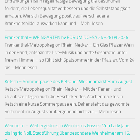
Erkrankungen kann regelmäßige Bewegung die Gesundheit
fördern, die Lebensqualität verbessern und die Selbstständigkeit
erhalten. Wie sich Bewegung positiv auf verschiedene
Krankheitsbilder auswirken kann und ... Mehr lesen
Frankenthal – WEINGARTEN by FORUM DO-SA 24.-26.09.2026
Frankenthal/Metropolregion Rhein-Neckar – Ein Glas Pfälzer Wein
in der Hand, entspannte Live-Musik und nette Gespräche unter
freiem Himmel – so fühlt sich Spätsommer in der Pfalz an. Vom 24.
bis ... Mehr lesen
Ketsch – Sommerpause des Ketscher Wochenmarktes im August
Ketsch/Metropolregion Rhein-Neckar – Mit der Ferien- und
Urlaubszeit legen auch die Beschicker des Wochenmarktes in
Ketsch eine kurze Sommerpause ein. Daher steht das gewohnte
Sortiment im August vorübergehend nicht zur ... Mehr lesen
Weinheim – Weibergedöns in Weinheims Gassen Von Lady Jane
bis Ingrid Noll: Stadtführung über besondere Weinheimer am 15.