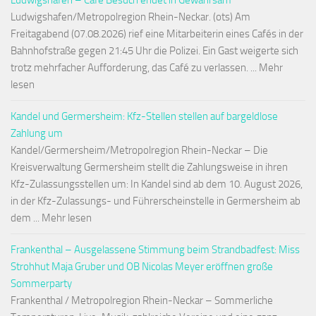
Ludwigshafen – Café Besuch endet in Gewahrsam
Ludwigshafen/Metropolregion Rhein-Neckar. (ots) Am
Freitagabend (07.08.2026) rief eine Mitarbeiterin eines Cafés in der
Bahnhofstraße gegen 21:45 Uhr die Polizei. Ein Gast weigerte sich
trotz mehrfacher Aufforderung, das Café zu verlassen. ... Mehr
lesen
Kandel und Germersheim: Kfz-Stellen stellen auf bargeldlose
Zahlung um
Kandel/Germersheim/Metropolregion Rhein-Neckar – Die
Kreisverwaltung Germersheim stellt die Zahlungsweise in ihren
Kfz-Zulassungsstellen um: In Kandel sind ab dem 10. August 2026,
in der Kfz-Zulassungs- und Führerscheinstelle in Germersheim ab
dem ... Mehr lesen
Frankenthal – Ausgelassene Stimmung beim Strandbadfest: Miss
Strohhut Maja Gruber und OB Nicolas Meyer eröffnen große
Sommerparty
Frankenthal / Metropolregion Rhein-Neckar – Sommerliche