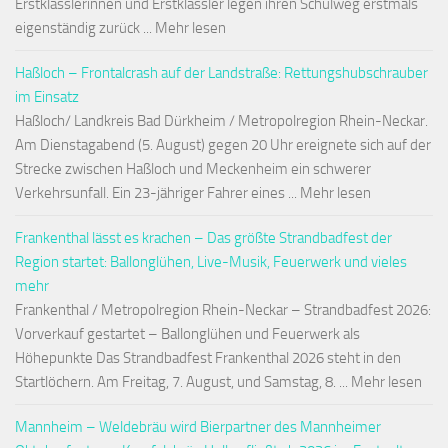
Erstklässlerinnen und Erstklässler legen ihren Schulweg erstmals
eigenständig zurück ... Mehr lesen
Haßloch – Frontalcrash auf der Landstraße: Rettungshubschrauber
im Einsatz
Haßloch/ Landkreis Bad Dürkheim / Metropolregion Rhein-Neckar.
Am Dienstagabend (5. August) gegen 20 Uhr ereignete sich auf der
Strecke zwischen Haßloch und Meckenheim ein schwerer
Verkehrsunfall. Ein 23-jähriger Fahrer eines ... Mehr lesen
Frankenthal lässt es krachen – Das größte Strandbadfest der
Region startet: Ballonglühen, Live-Musik, Feuerwerk und vieles
mehr
Frankenthal / Metropolregion Rhein-Neckar – Strandbadfest 2026:
Vorverkauf gestartet – Ballonglühen und Feuerwerk als
Höhepunkte Das Strandbadfest Frankenthal 2026 steht in den
Startlöchern. Am Freitag, 7. August, und Samstag, 8. ... Mehr lesen
Mannheim – Weldebräu wird Bierpartner des Mannheimer