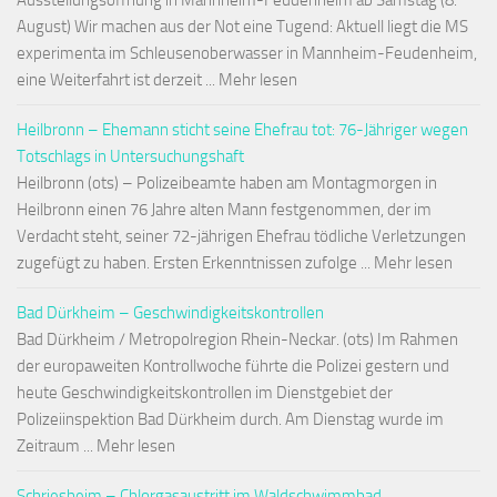
Ausstellungsöffnung in Mannheim-Feudenheim ab Samstag (8.
August) Wir machen aus der Not eine Tugend: Aktuell liegt die MS
experimenta im Schleusenoberwasser in Mannheim-Feudenheim,
eine Weiterfahrt ist derzeit ... Mehr lesen
Heilbronn – Ehemann sticht seine Ehefrau tot: 76-Jähriger wegen
Totschlags in Untersuchungshaft
Heilbronn (ots) – Polizeibeamte haben am Montagmorgen in
Heilbronn einen 76 Jahre alten Mann festgenommen, der im
Verdacht steht, seiner 72-jährigen Ehefrau tödliche Verletzungen
zugefügt zu haben. Ersten Erkenntnissen zufolge ... Mehr lesen
Bad Dürkheim – Geschwindigkeitskontrollen
Bad Dürkheim / Metropolregion Rhein-Neckar. (ots) Im Rahmen
der europaweiten Kontrollwoche führte die Polizei gestern und
heute Geschwindigkeitskontrollen im Dienstgebiet der
Polizeiinspektion Bad Dürkheim durch. Am Dienstag wurde im
Zeitraum ... Mehr lesen
Schriesheim – Chlorgasaustritt im Waldschwimmbad