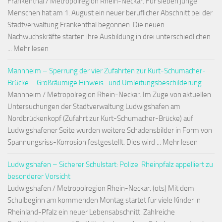
Frankenthal / Metropolregion Rhein-Neckar. Für sieben junge
Menschen hat am 1. August ein neuer beruflicher Abschnitt bei der
Stadtverwaltung Frankenthal begonnen. Die neuen
Nachwuchskräfte starten ihre Ausbildung in drei unterschiedlichen
... Mehr lesen
Mannheim – Sperrung der vier Zufahrten zur Kurt-Schumacher-
Brücke – Großräumige Hinweis- und Umleitungsbeschilderung
Mannheim / Metropolregion Rhein-Neckar. Im Zuge von aktuellen
Untersuchungen der Stadtverwaltung Ludwigshafen am
Nordbrückenkopf (Zufahrt zur Kurt-Schumacher-Brücke) auf
Ludwigshafener Seite wurden weitere Schadensbilder in Form von
Spannungsriss-Korrosion festgestellt. Dies wird ... Mehr lesen
Ludwigshafen – Sicherer Schulstart: Polizei Rheinpfalz appelliert zu
besonderer Vorsicht
Ludwigshafen / Metropolregion Rhein-Neckar. (ots) Mit dem
Schulbeginn am kommenden Montag startet für viele Kinder in
Rheinland-Pfalz ein neuer Lebensabschnitt. Zahlreiche