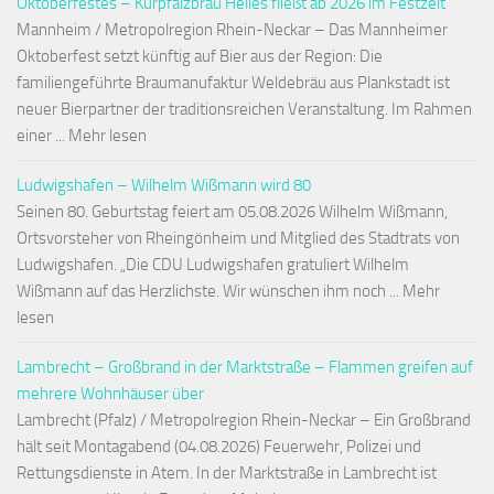
Oktoberfestes – Kurpfalzbräu Helles fließt ab 2026 im Festzelt
Mannheim / Metropolregion Rhein-Neckar – Das Mannheimer
Oktoberfest setzt künftig auf Bier aus der Region: Die
familiengeführte Braumanufaktur Weldebräu aus Plankstadt ist
neuer Bierpartner der traditionsreichen Veranstaltung. Im Rahmen
einer ... Mehr lesen
Ludwigshafen – Wilhelm Wißmann wird 80
Seinen 80. Geburtstag feiert am 05.08.2026 Wilhelm Wißmann,
Ortsvorsteher von Rheingönheim und Mitglied des Stadtrats von
Ludwigshafen. „Die CDU Ludwigshafen gratuliert Wilhelm
Wißmann auf das Herzlichste. Wir wünschen ihm noch ... Mehr
lesen
Lambrecht – Großbrand in der Marktstraße – Flammen greifen auf
mehrere Wohnhäuser über
Lambrecht (Pfalz) / Metropolregion Rhein-Neckar – Ein Großbrand
hält seit Montagabend (04.08.2026) Feuerwehr, Polizei und
Rettungsdienste in Atem. In der Marktstraße in Lambrecht ist