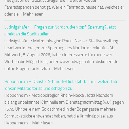
Integration der Stadt Ludwigshafen, werden wieder
Fahrradspenden benötigt. Wer ein Fahrrad zuhause hat, welches er
oder sie ... Mehr lesen
Ludwigshafen – Fragen zur Nordbrückenkopf-Sperrung? Jetzt
direkt an die Stadt stellen
Ludwigshafen / Metropolregion Rhein-Neckar. Stadtverwaltung
beantwortet Fragen zur Sperrung des Nordbrückenkopfes Ab
Mittwoch, 5. August 2026, haben Interessierte für rund zwei
Wochen die Möglichkeit, unter www.ludwigshafen-diskutiert.de
online Fragen zur kürzlich ... Mehr lesen
Heppenheim – Dreister Schmuck-Diebstahl beim Juwelier: Täter
lenken Mitarbeiter ab und schlagen zu
Heppenheim / Metropolregion Rhein-Neckar. (ots) Nachdem
bislang unbekannte Kriminelle am Dienstagnachmittag (4.8.) gegen
15.45 Uhr bei einem Goldschmied in der Bogengasse mehrere
Schmuckstücke entwendet haben, hat die Kriminalpolizei aus
Heppenheim ... Mehr lesen