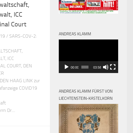
altschaft,
alt, ICC
inal Court
ANDREAS KLAMM
19 / SARS-COV-2:
Video-
Player
LTSCHAFT,
T, ICC
AL COURT, DEN
00:00
03:58
ER
DEN HAAG LINK zur
rafanzeige COVID19
ANDREAS KLAMM FÜRST VON
LIECHTENSTEIN-KASTELKORN
aft
n Dr....