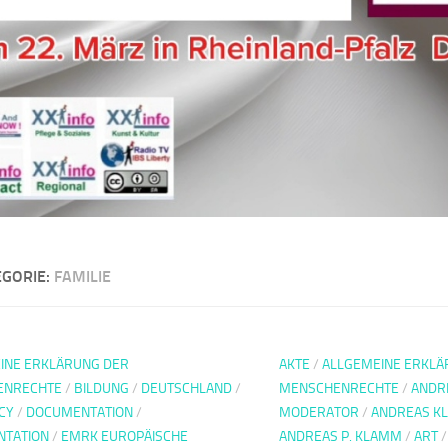
EGORIE:
FAMILIE
INE ERKLÄRUNG DER
AKTE
/
ALLGEMEINE ERKLÄ
ENRECHTE
/
BILDUNG
/
DEUTSCHLAND
/
MENSCHENRECHTE
/
ANDR
CY
/
DOCUMENTATION
/
MODERATOR
/
ANDREAS K
TATION
/
EMRK EUROPÄISCHE
ANDREAS P. KLAMM
/
ART