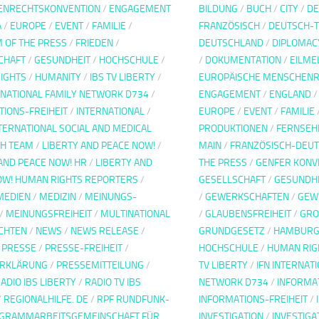
ENRECHTSKONVENTION
/
ENGAGEMENT
BILDUNG
/
BUCH
/
CITY
/
DE
A
/
EUROPE
/
EVENT
/
FAMILIE
/
FRANZÖSISCH
/
DEUTSCH-T
 OF THE PRESS
/
FRIEDEN
/
DEUTSCHLAND
/
DIPLOMAC
CHAFT
/
GESUNDHEIT
/
HOCHSCHULE
/
/
DOKUMENTATION
/
EILME
IGHTS
/
HUMANITY
/
IBS TV LIBERTY
/
EUROPÄISCHE MENSCHENR
RNATIONAL FAMILY NETWORK D734
/
ENGAGEMENT
/
ENGLAND
TIONS-FREIHEIT
/
INTERNATIONAL
/
EUROPE
/
EVENT
/
FAMILIE
TERNATIONAL SOCIAL AND MEDICAL
PRODUKTIONEN
/
FERNSEH
H TEAM
/
LIBERTY AND PEACE NOW!
/
MAIN
/
FRANZÖSISCH-DEU
AND PEACE NOW! HR
/
LIBERTY AND
THE PRESS
/
GENFER KONV
OW! HUMAN RIGHTS REPORTERS
/
GESELLSCHAFT
/
GESUNDH
MEDIEN
/
MEDIZIN
/
MEINUNGS-
/
GEWERKSCHAFTEN
/
GEWI
/
MEINUNGSFREIHEIT
/
MULTINATIONAL
/
GLAUBENSFREIHEIT
/
GRO
CHTEN
/
NEWS
/
NEWS RELEASE
/
GRUNDGESETZ
/
HAMBUR
/
PRESSE
/
PRESSE-FREIHEIT
/
HOCHSCHULE
/
HUMAN RIG
ERKLÄRUNG
/
PRESSEMITTEILUNG
/
TV LIBERTY
/
IFN INTERNAT
ADIO IBS LIBERTY
/
RADIO TV IBS
NETWORK D734
/
INFORMA
/
REGIONALHILFE. DE
/
RPF RUNDFUNK-
INFORMATIONS-FREIHEIT
/
GRAMMARBEITSGEMEINSCHAFT FÜR
INVESTIGATION
/
INVESTIGA