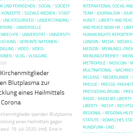
UNK UND FERNSEHEN
/
SOCIAL
/
SOCIETY
INTERNATIONAL SOCIAL AN
E KONZEPTE
/
SOZIALE MEDIEN
/
STADT
TEAM
/
JOURNALISM
/
JOUR
/
UNCATEGORIZED
/
UNDERSTANDING
/
KUNST
/
LIBERTY AND PEAC
ATIONS
/
UNIVERSELLE
AND PEACE NOW! HR
/
LIBE
ENRECHTE
/
UNIVERSITÄT
/
UNIVERSITY
HUMAN RIGHTS REPORTER
SUCHUNG
/
VEREINTE NATIONEN
/
LONDON
/
MEDIA
/
MEDIA C
DIGUNG
/
VIDEO
/
VIDEO-
MEDIZIN
/
MEINUNGS-FREIH
IONEN
/
VLOG
/
VLOGGING
MEINUNGSFREIHEIT
/
MENS
2020
METROPOLE
/
MOSCOW
/
M
MULTINATIONAL
/
NACHRIC
 Kirchenmitglieder
RELEASE
/
NIEDERLANDE
/
en Blutplasma zur
PRESSE
/
PRESSE-FREIHEI
klung eines Heilmittels
PRESSEERKLÄRUNG
/
PRES
RADIO
/
RADIO IBS LIBERTY
 Corona
LIBERTY
/
RECHT
/
RECHTS
REGIONAL
/
REGIONALHILFE
rchenmitglieder spenden Blutplasma
STATUTE
/
RÖMISCHES STA
icklung eines Heilmittels gegen
RUNDFUNK- UND
oul. 19. Juli 2020. (md). Eine in