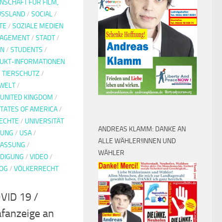
SCHAFT FÜR FILM,
USSLAND
/
SOCIAL
/
TE
/
SOZIALE MEDIEN
GAGEMENT
/
STADT
/
EN
/
STUDENTS
/
DUKT-INFORMATIONEN
/
TIERSCHUTZ
/
WELT
/
UNITED KINGDOM
/
STATES OF AMERICA
/
ECHTE
/
UNIVERSITÄT
ANDREAS KLAMM: DANKE AN
HUNG
/
USA
/
ALLE WÄHLER!INNEN UND
FASSUNG
/
WÄHLER
DIGUNG
/
VIDEO
/
OG
/
VÖLKERRECHT
VID 19 /
fanzeige an