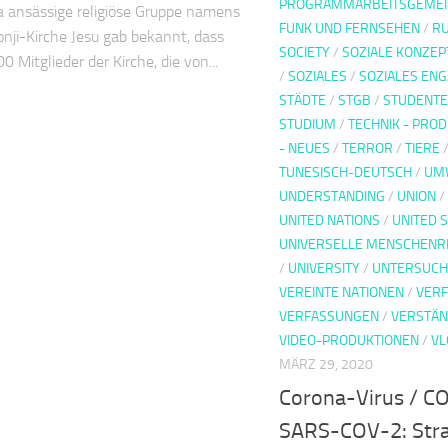
PROGRAMMARBEITSGEMEIN
 ansässige religiöse Gruppe namens
FUNK UND FERNSEHEN
/
R
nji-Kirche Jesu gab bekannt, dass
SOCIETY
/
SOZIALE KONZEP
0 Mitglieder der Kirche, die von...
/
SOZIALES
/
SOZIALES EN
STÄDTE
/
STGB
/
STUDENT
STUDIUM
/
TECHNIK - PRO
- NEUES
/
TERROR
/
TIERE
TUNESISCH-DEUTSCH
/
UM
UNDERSTANDING
/
UNION
/
UNITED NATIONS
/
UNITED 
UNIVERSELLE MENSCHENR
/
UNIVERSITY
/
UNTERSUC
VEREINTE NATIONEN
/
VER
VERFASSUNGEN
/
VERSTÄN
VIDEO-PRODUKTIONEN
/
VL
MÄRZ 29, 2020
Corona-Virus / CO
SARS-COV-2: Stra