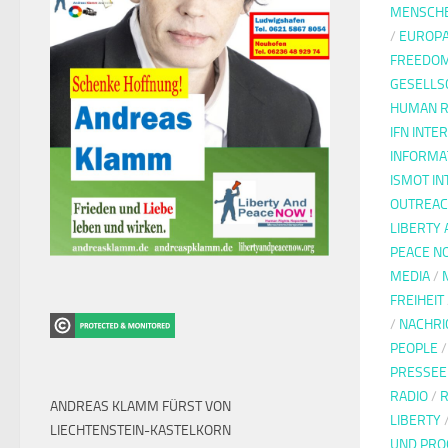
MENSCH
/
EUROP
FREEDOM
GESELLS
HUMAN R
IFN INTE
INFORMA
ISMOT IN
OUTREAC
LIBERTY 
PEACE N
MEDIA
/
FREIHEIT
/
NACHRI
PEOPLE
PRESSE
RADIO
/
R
ANDREAS KLAMM FÜRST VON
LIBERTY
LIECHTENSTEIN-KASTELKORN
UND PRO