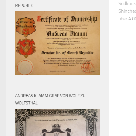
Südkorea
REPUBLIC
Shincheo
über 4.00
ANDREAS KLAMM GRAF VON WOLF ZU
WOLFSTHAL