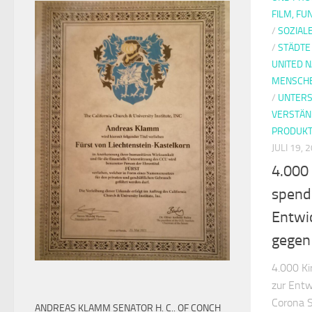
FILM, F
/
SOZIAL
/
STÄDTE
UNITED N
MENSCH
/
UNTER
VERSTÄN
PRODUKT
JULI 19, 
4.000
spend
Entwic
gegen
4.000 Ki
zur Entw
Corona Se
ANDREAS KLAMM SENATOR H. C.. OF CONCH