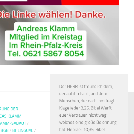
Der HERR ist freundlich dem,
der auf ihn harrt, und dem
Menschen, der nach ihm fragt.
Klagelieder 3,25, Bibel Werft
RUNG DER
euer Vertrauen nicht weg,
EAS KLAMM
welches eine große Belohnung
LAMM-SABAOT
/
hat. Hebräer 10,35, Bibel
/
BGB
/
BI-LINGUAL
/