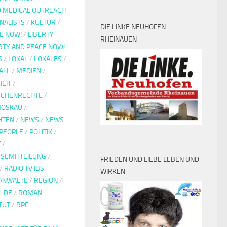
D MEDICAL OUTREACH
NALISTS
/
KULTUR
/
DIE LINKE NEUHOFEN
E NOW!
/
LIBERTY
RHEINAUEN
RTY AND PEACE NOW!
S
/
LOKAL
/
LOKALES
/
ALL
/
MEDIEN
/
EIT
/
CHENRECHTE
/
OSKAU
/
HTEN
/
NEWS
/
NEWS
PEOPLE
/
POLITIK
/
T
/
SEMITTEILUNG
/
FRIEDEN UND LIEBE LEBEN UND
/
RADIO TV IBS
WIRKEN
ANWÄLTE
/
REGION
/
. DE
/
ROMAN
TUT
/
RPF