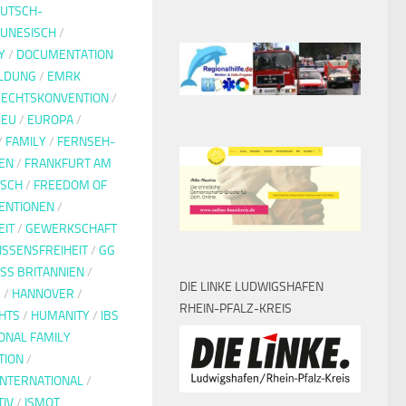
UTSCH-
UNESISCH
/
Y
/
DOCUMENTATION
LDUNG
/
EMRK
ECHTSKONVENTION
/
/
EU
/
EUROPA
/
/
FAMILY
/
FERNSEH-
EN
/
FRANKFURT AM
TSCH
/
FREEDOM OF
ENTIONEN
/
EIT
/
GEWERKSCHAFT
SSENSFREIHEIT
/
GG
SS BRITANNIEN
/
DIE LINKE LUDWIGSHAFEN
G
/
HANNOVER
/
RHEIN-PFALZ-KREIS
HTS
/
HUMANITY
/
IBS
IONAL FAMILY
TION
/
INTERNATIONAL
/
TIV
/
ISMOT