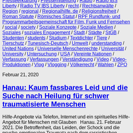
Presseerklärung
/
Pressemitteilung
/
Radio
/
Radio IBS
Liberty
/
Radio TV IBS Liberty
/
recht
/
Rechtsanwälte
/
Region
/
regional
/
Regionalhilfe. de
/
Religionsfreiheit
/
Roman Statute
/
Römisches Statut
/
RPF Rundfunk- und
Programmarbeitsgemeinschaft für Film, Funk und Fernsehen
/
social
/
society
/
Soziale Konzepte
/
Soziale Medien
/
Soziales
/
soziales Engagement
/
Stadt
/
Städte
/
StGB
/
Studenten
/
students
/
Studium
/
Textdichter
/
Tiere
/
Tierschutz
/
Tunesisch-Deutsch
/
Umwelt
/
understanding
/
United Nations
/
Universelle Menschenrechte
/
Universität
/
University
/
Untersuchung
/
USA
/
Vereinte Nationen
/
Verfassung
/
Verfassungen
/
Verständigung
/
Video
/
Video-
Produktionen
/
Vlog
/
Vlogging
/
Völkerrecht
/
Wahlen
/
ZPO
Februar 21, 2020
Hanau: Kaum fassbares Leid und die
Suche nach Heilung für schwer
traumatisierte Menschen
Hilfe-Angebote via Telefon, Internet und ein spirituelles Hilfe-
Angebot für Menschen mit Glauben Hanau. 21. Februar
2021. Die Betroffenheit, das Leiden, der Schock und die
psycho-emotionalen Traumata nach dem rassistischen