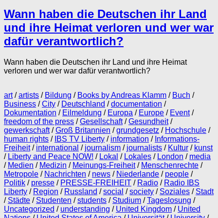
Wann haben die Deutschen ihr Land
und ihre Heimat verloren und wer war
dafür verantwortlich?
Wann haben die Deutschen ihr Land und ihre Heimat
verloren und wer war dafür verantwortlich?
art
/
artists
/
Bildung
/
Books by Andreas Klamm
/
Buch
/
Business
/
City
/
Deutschland
/
documentation
/
Dokumentation
/
Eilmeldung
/
Europa
/
Europe
/
Event
/
freedom of the press
/
Gesellschaft
/
Gesundheit
/
gewerkschaft
/
Groß Britannien
/
grundgesetz
/
Hochschule
/
human rights
/
IBS TV Liberty
/
information
/
Informations-
Freiheit
/
international
/
journalism
/
journalists
/
Kultur
/
kunst
/
Liberty and Peace NOW!
/
Lokal
/
Lokales
/
London
/
media
/
Medien
/
Medizin
/
Meinungs-Freiheit
/
Menschenrechte
/
Metropole
/
Nachrichten
/
news
/
Niederlande
/
people
/
Politik
/
presse
/
PRESSE-FREIHEIT
/
Radio
/
Radio IBS
Liberty
/
Region
/
Russland
/
social
/
society
/
Soziales
/
Stadt
/
Städte
/
Studenten
/
students
/
Studium
/
Tageslosung
/
Uncategorized
/
understanding
/
United Kingdom
/
United
Nations
/
United States of America
/
Universität
/
University
/