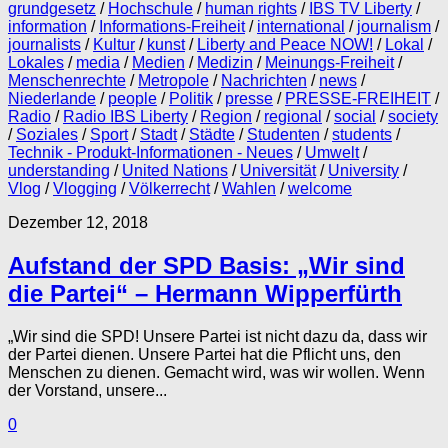
grundgesetz
/
Hochschule
/
human rights
/
IBS TV Liberty
/
information
/
Informations-Freiheit
/
international
/
journalism
/
journalists
/
Kultur
/
kunst
/
Liberty and Peace NOW!
/
Lokal
/
Lokales
/
media
/
Medien
/
Medizin
/
Meinungs-Freiheit
/
Menschenrechte
/
Metropole
/
Nachrichten
/
news
/
Niederlande
/
people
/
Politik
/
presse
/
PRESSE-FREIHEIT
/
Radio
/
Radio IBS Liberty
/
Region
/
regional
/
social
/
society
/
Soziales
/
Sport
/
Stadt
/
Städte
/
Studenten
/
students
/
Technik - Produkt-Informationen - Neues
/
Umwelt
/
understanding
/
United Nations
/
Universität
/
University
/
Vlog
/
Vlogging
/
Völkerrecht
/
Wahlen
/
welcome
Dezember 12, 2018
Aufstand der SPD Basis: „Wir sind
die Partei“ – Hermann Wipperfürth
„Wir sind die SPD! Unsere Partei ist nicht dazu da, dass wir
der Partei dienen. Unsere Partei hat die Pflicht uns, den
Menschen zu dienen. Gemacht wird, was wir wollen. Wenn
der Vorstand, unsere...
0