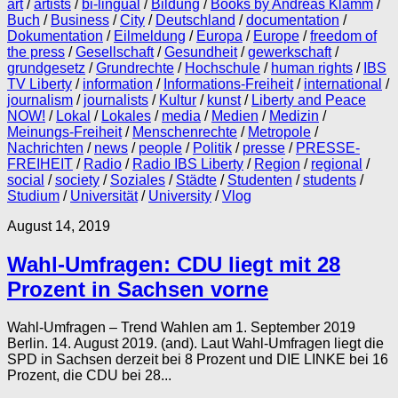
art
/
artists
/
bi-lingual
/
Bildung
/
Books by Andreas Klamm
/
Buch
/
Business
/
City
/
Deutschland
/
documentation
/
Dokumentation
/
Eilmeldung
/
Europa
/
Europe
/
freedom of
the press
/
Gesellschaft
/
Gesundheit
/
gewerkschaft
/
grundgesetz
/
Grundrechte
/
Hochschule
/
human rights
/
IBS
TV Liberty
/
information
/
Informations-Freiheit
/
international
/
journalism
/
journalists
/
Kultur
/
kunst
/
Liberty and Peace
NOW!
/
Lokal
/
Lokales
/
media
/
Medien
/
Medizin
/
Meinungs-Freiheit
/
Menschenrechte
/
Metropole
/
Nachrichten
/
news
/
people
/
Politik
/
presse
/
PRESSE-
FREIHEIT
/
Radio
/
Radio IBS Liberty
/
Region
/
regional
/
social
/
society
/
Soziales
/
Städte
/
Studenten
/
students
/
Studium
/
Universität
/
University
/
Vlog
August 14, 2019
Wahl-Umfragen: CDU liegt mit 28
Prozent in Sachsen vorne
Wahl-Umfragen – Trend Wahlen am 1. September 2019
Berlin. 14. August 2019. (and). Laut Wahl-Umfragen liegt die
SPD in Sachsen derzeit bei 8 Prozent und DIE LINKE bei 16
Prozent, die CDU bei 28...