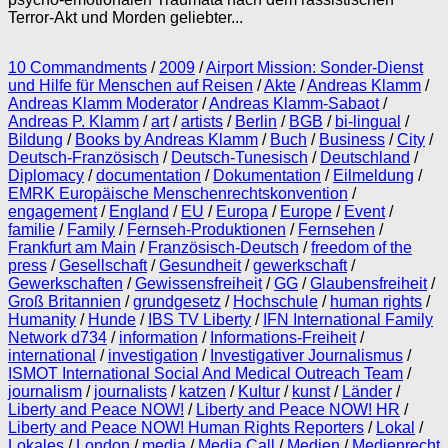
Terror-Akt und Morden geliebter...
10 Commandments
/
2009
/
Airport Mission: Sonder-Dienst
und Hilfe für Menschen auf Reisen
/
Akte
/
Andreas Klamm
/
Andreas Klamm Moderator
/
Andreas Klamm-Sabaot
/
Andreas P. Klamm
/
art
/
artists
/
Berlin
/
BGB
/
bi-lingual
/
Bildung
/
Books by Andreas Klamm
/
Buch
/
Business
/
City
/
Deutsch-Französisch
/
Deutsch-Tunesisch
/
Deutschland
/
Diplomacy
/
documentation
/
Dokumentation
/
Eilmeldung
/
EMRK Europäische Menschenrechtskonvention
/
engagement
/
England
/
EU
/
Europa
/
Europe
/
Event
/
familie
/
Family
/
Fernseh-Produktionen
/
Fernsehen
/
Frankfurt am Main
/
Französisch-Deutsch
/
freedom of the
press
/
Gesellschaft
/
Gesundheit
/
gewerkschaft
/
Gewerkschaften
/
Gewissensfreiheit
/
GG
/
Glaubensfreiheit
/
Groß Britannien
/
grundgesetz
/
Hochschule
/
human rights
/
Humanity
/
Hunde
/
IBS TV Liberty
/
IFN International Family
Network d734
/
information
/
Informations-Freiheit
/
international
/
investigation
/
Investigativer Journalismus
/
ISMOT International Social And Medical Outreach Team
/
journalism
/
journalists
/
katzen
/
Kultur
/
kunst
/
Länder
/
Liberty and Peace NOW!
/
Liberty and Peace NOW! HR
/
Liberty and Peace NOW! Human Rights Reporters
/
Lokal
/
Lokales
/
London
/
media
/
Media Call
/
Medien
/
Medienrecht