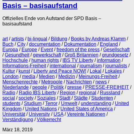
Basis – basisaufstand
Offizielles Ende von Aufstand der SPD Basis –
basisaufstand
art
/
artists
/
bi-lingual
/
Bildung
/
Books by Andreas Klamm
/
Buch
/
City
/
documentation
/
Dokumentation
/
England
/
Europa
/
Europe
/
Event
/
freedom of the press
/
Gesellschaft
/
Gesundheit
/
gewerkschaft
/
Groß Britannien
/
grundgesetz
/
Hochschule
/
human rights
/
IBS TV Liberty
/
information
/
Informations-Freiheit
/
international
/
journalism
/
journalists
/
Kultur
/
kunst
/
Liberty and Peace NOW!
/
Lokal
/
Lokales
/
London
/
media
/
Medien
/
Medizin
/
Meinungs-Freiheit
/
Menschenrechte
/
Metropole
/
Nachrichten
/
news
/
Niederlande
/
people
/
Politik
/
presse
/
PRESSE-FREIHEIT
/
Radio
/
Radio IBS Liberty
/
Region
/
regional
/
Russland
/
social
/
society
/
Soziales
/
Stadt
/
Städte
/
Studenten
/
students
/
Studium
/
Terror
/
Umwelt
/
understanding
/
United
Kingdom
/
United Nations
/
United States of America
/
Universität
/
University
/
USA
/
Vereinte Nationen
/
Verständigung
/
Völkerrecht
März 18, 2019