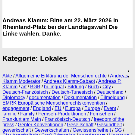
Andreas Klamm: Bitte am 22. März 2026 in
Rheinland-Pfalz bei der Landtagswahl Die
Linke wählen. Danke.
Kategorie:
Lokales
Akte
/
Allgemeine Erklärung der Menschenrechte
/
Andreas
Klamm Moderator
/
Andreas Klamm-Sabaot
/
Andreas P.
Klamm
/
art
/
BGB
/
bi-lingual
/
Bildung
/
Buch
/
City
/
Deutsch-Französisch
/
Deutsch-Tunesisch
/
Deutschland
/
Diplomacy
/
documentation
/
Dokumentation
/
Eilmeldung
/
EMRK Europäische Menschenrechtskonvention
/
engagement
/
England
/
EU
/
Europa
/
Europe
/
Event
/
familie
/
Family
/
Fernseh-Produktionen
/
Fernsehen
/
Frankfurt am Main
/
Französisch-Deutsch
/
freedom of the
press
/
Genfer Konventionen
/
Gesellschaft
/
Gesundheit
/
gewerkschaft
/
Gewerkschaften
/
Gewissensfreiheit
/
GG
/