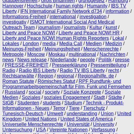
Glaubensfreiheit
/
Groß Britannien
/
grundgesetz
/
Hamburg
/
Hannover
/
Hochschule
/
human rights
/
Humanity
/
IBS TV
Liberty
/
IFN International Family Network d734
/
information
/
Informations-Freiheit
/
international
/
investigation
/
investigativ
/
ISMOT International Social And Medical
Outreach Team
/
journalism
/
journalists
/
Kultur
/
kunst
/
Liberty and Peace NOW!
/
Liberty and Peace NOW! HR
/
Liberty and Peace NOW! Human Rights Reporters
/
Lokal
/
Lokales
/
London
/
media
/
Media Call
/
Medien
/
Medizin
/
Meinungs-Freiheit
/
Meinungsfreiheit
/
Menschenrechte
/
Metropole
/
Moscow
/
Moskau
/
multinational
/
Nachrichten
/
news
/
News release
/
Niederlande
/
people
/
Politik
/
presse
/
PRESSE-FREIHEIT
/
Presseerklärung
/
Pressemitteilung
/
Radio
/
Radio IBS Liberty
/
Radio TV IBS Liberty
/
recht
/
Rechtsanwälte
/
Region
/
regional
/
Regionalhilfe. de
/
Roman Statute
/
Römisches Statut
/
RPF Rundfunk- und
Programmarbeitsgemeinschaft für Film, Funk und Fernsehen
/
Russland
/
social
/
society
/
Soziale Konzepte
/
Soziale
Medien
/
Soziales
/
soziales Engagement
/
Stadt
/
Städte
/
StGB
/
Studenten
/
students
/
Studium
/
Technik - Produkt-
Informationen - Neues
/
Terror
/
Tiere
/
Tierschutz
/
Tunesisch-Deutsch
/
Umwelt
/
understanding
/
Union
/
United
Kingdom
/
United Nations
/
United States of America
/
Universelle Menschenrechte
/
Universität
/
University
/
Untersuchung
/
USA
/
Vereinte Nationen
/
Verfassung
/