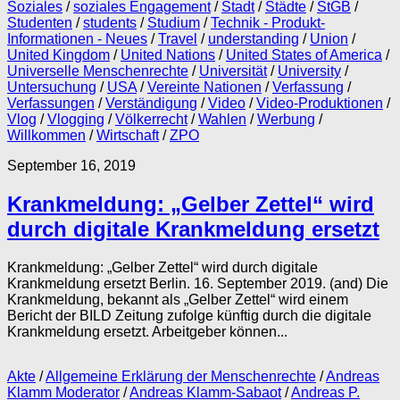
Soziales
/
soziales Engagement
/
Stadt
/
Städte
/
StGB
/
Studenten
/
students
/
Studium
/
Technik - Produkt-
Informationen - Neues
/
Travel
/
understanding
/
Union
/
United Kingdom
/
United Nations
/
United States of America
/
Universelle Menschenrechte
/
Universität
/
University
/
Untersuchung
/
USA
/
Vereinte Nationen
/
Verfassung
/
Verfassungen
/
Verständigung
/
Video
/
Video-Produktionen
/
Vlog
/
Vlogging
/
Völkerrecht
/
Wahlen
/
Werbung
/
Willkommen
/
Wirtschaft
/
ZPO
September 16, 2019
Krankmeldung: „Gelber Zettel“ wird
durch digitale Krankmeldung ersetzt
Krankmeldung: „Gelber Zettel“ wird durch digitale
Krankmeldung ersetzt Berlin. 16. September 2019. (and) Die
Krankmeldung, bekannt als „Gelber Zettel“ wird einem
Bericht der BILD Zeitung zufolge künftig durch die digitale
Krankmeldung ersetzt. Arbeitgeber können...
Akte
/
Allgemeine Erklärung der Menschenrechte
/
Andreas
Klamm Moderator
/
Andreas Klamm-Sabaot
/
Andreas P.