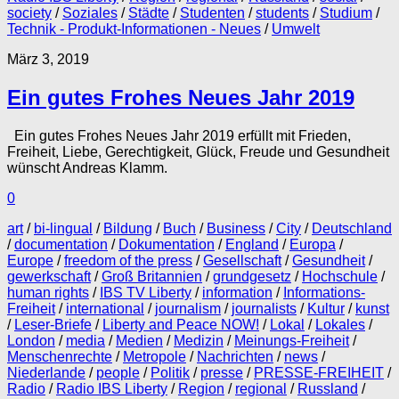
society
/
Soziales
/
Städte
/
Studenten
/
students
/
Studium
/
Technik - Produkt-Informationen - Neues
/
Umwelt
März 3, 2019
Ein gutes Frohes Neues Jahr 2019
Ein gutes Frohes Neues Jahr 2019 erfüllt mit Frieden,
Freiheit, Liebe, Gerechtigkeit, Glück, Freude und Gesundheit
wünscht Andreas Klamm.
0
art
/
bi-lingual
/
Bildung
/
Buch
/
Business
/
City
/
Deutschland
/
documentation
/
Dokumentation
/
England
/
Europa
/
Europe
/
freedom of the press
/
Gesellschaft
/
Gesundheit
/
gewerkschaft
/
Groß Britannien
/
grundgesetz
/
Hochschule
/
human rights
/
IBS TV Liberty
/
information
/
Informations-
Freiheit
/
international
/
journalism
/
journalists
/
Kultur
/
kunst
/
Leser-Briefe
/
Liberty and Peace NOW!
/
Lokal
/
Lokales
/
London
/
media
/
Medien
/
Medizin
/
Meinungs-Freiheit
/
Menschenrechte
/
Metropole
/
Nachrichten
/
news
/
Niederlande
/
people
/
Politik
/
presse
/
PRESSE-FREIHEIT
/
Radio
/
Radio IBS Liberty
/
Region
/
regional
/
Russland
/