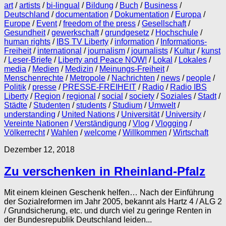
art
/
artists
/
bi-lingual
/
Bildung
/
Buch
/
Business
/
Deutschland
/
documentation
/
Dokumentation
/
Europa
/
Europe
/
Event
/
freedom of the press
/
Gesellschaft
/
Gesundheit
/
gewerkschaft
/
grundgesetz
/
Hochschule
/
human rights
/
IBS TV Liberty
/
information
/
Informations-
Freiheit
/
international
/
journalism
/
journalists
/
Kultur
/
kunst
/
Leser-Briefe
/
Liberty and Peace NOW!
/
Lokal
/
Lokales
/
media
/
Medien
/
Medizin
/
Meinungs-Freiheit
/
Menschenrechte
/
Metropole
/
Nachrichten
/
news
/
people
/
Politik
/
presse
/
PRESSE-FREIHEIT
/
Radio
/
Radio IBS
Liberty
/
Region
/
regional
/
social
/
society
/
Soziales
/
Stadt
/
Städte
/
Studenten
/
students
/
Studium
/
Umwelt
/
understanding
/
United Nations
/
Universität
/
University
/
Vereinte Nationen
/
Verständigung
/
Vlog
/
Vlogging
/
Völkerrecht
/
Wahlen
/
welcome
/
Willkommen
/
Wirtschaft
Dezember 12, 2018
Zu verschenken in Rheinland-Pfalz
Mit einem kleinen Geschenk helfen… Nach der Einführung
der Sozialreformen im Jahr 2005, bekannt als Hartz 4 / ALG 2
/ Grundsicherung, etc. und durch viel zu geringe Renten in
der Bundesrepublik Deutschland leiden...