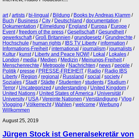
art
/
artists
/
bi-lingual
/
Bildung
/
Books by Andreas Klamm
/
Buch
/
Business
/
City
/
Deutschland
/
documentation
/
Dokumentation
/
Eilmeldung
/
England
/
Europa
/
Europe
/
Event
/
freedom of the press
/
Gesellschaft
/
Gesundheit
/
gewerkschaft
/
Groß Britannien
/
grundgesetz
/
Grundrechte
/
Hochschule
/
human rights
/
IBS TV Liberty
/
information
/
Informations-Freiheit
/
international
/
journalism
/
journalists
/
Kultur
/
kunst
/
Liberty and Peace NOW!
/
Lokal
/
Lokales
/
London
/
media
/
Medien
/
Medizin
/
Meinungs-Freiheit
/
Menschenrechte
/
Metropole
/
Nachrichten
/
news
/
people
/
Politik
/
presse
/
PRESSE-FREIHEIT
/
Radio
/
Radio IBS
Liberty
/
Region
/
regional
/
Russland
/
social
/
society
/
Soziales
/
Stadt
/
Städte
/
Studenten
/
students
/
Studium
/
Terror
/
Uncategorized
/
understanding
/
United Kingdom
/
United Nations
/
United States of America
/
Universität
/
University
/
USA
/
Vereinte Nationen
/
Verständigung
/
Vlog
/
Vlogging
/
Völkerrecht
/
Wahlen
/
welcome
/
Werbung
/
Willkommen
August 25, 2019
Jürgen Stock ist Generalsekretär von