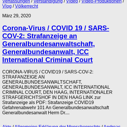
Verfassungen
/
Verständigung
/
Video
/
Video-Produktionen
/
Vlog
/
Völkerrecht
März 29, 2020
Corona-Virus / COVID 19 / SARS-
COV-2: Strafanzeige an
Generalbundesanwaltschaft,
Generalbundesanwalt, ICC
International Criminal Court
CORONA-VIRUS / COVID19 / SARS-COV-2:
STRAFANZEIGE AN
GENERALBUNDESANWALTSCHAFT,
GENERALBUNDESANWALT, ICC INTERNATIONAL
CRIMINAL COURT, DEN HAAG, INTERNATIONALER
STRAFGERICHTSHOF IN DEN HAAG LINK zur
Strafanzeige als PDF: Strafanzeige COVID19
Gefahrenabwehr 101 An Generalbundesanwaltschaft
Generalbundesanwalt Herrn Dr....
Akte
/
Allgemeine Erklärung der Menschenrechte
/
Andreas