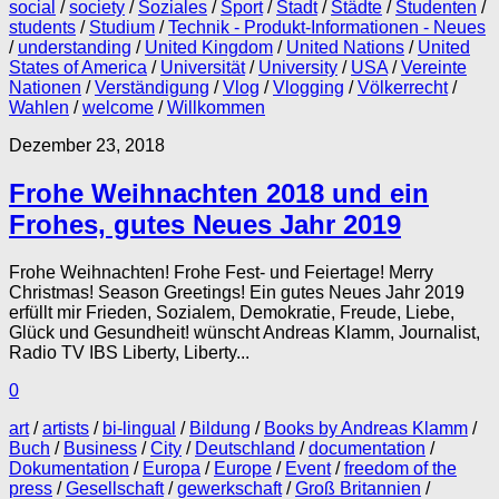
social
/
society
/
Soziales
/
Sport
/
Stadt
/
Städte
/
Studenten
/
students
/
Studium
/
Technik - Produkt-Informationen - Neues
/
understanding
/
United Kingdom
/
United Nations
/
United
States of America
/
Universität
/
University
/
USA
/
Vereinte
Nationen
/
Verständigung
/
Vlog
/
Vlogging
/
Völkerrecht
/
Wahlen
/
welcome
/
Willkommen
Dezember 23, 2018
Frohe Weihnachten 2018 und ein
Frohes, gutes Neues Jahr 2019
Frohe Weihnachten! Frohe Fest- und Feiertage! Merry
Christmas! Season Greetings! Ein gutes Neues Jahr 2019
erfüllt mir Frieden, Sozialem, Demokratie, Freude, Liebe,
Glück und Gesundheit! wünscht Andreas Klamm, Journalist,
Radio TV IBS Liberty, Liberty...
0
art
/
artists
/
bi-lingual
/
Bildung
/
Books by Andreas Klamm
/
Buch
/
Business
/
City
/
Deutschland
/
documentation
/
Dokumentation
/
Europa
/
Europe
/
Event
/
freedom of the
press
/
Gesellschaft
/
gewerkschaft
/
Groß Britannien
/