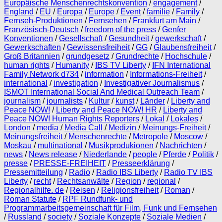
Europäische Menschenrechtskonvention
/
engagement
/
England
/
EU
/
Europa
/
Europe
/
Event
/
familie
/
Family
/
Fernseh-Produktionen
/
Fernsehen
/
Frankfurt am Main
/
Französisch-Deutsch
/
freedom of the press
/
Genfer
Konventionen
/
Gesellschaft
/
Gesundheit
/
gewerkschaft
/
Gewerkschaften
/
Gewissensfreiheit
/
GG
/
Glaubensfreiheit
/
Groß Britannien
/
grundgesetz
/
Grundrechte
/
Hochschule
/
human rights
/
Humanity
/
IBS TV Liberty
/
IFN International
Family Network d734
/
information
/
Informations-Freiheit
/
international
/
investigation
/
Investigativer Journalismus
/
ISMOT International Social And Medical Outreach Team
/
journalism
/
journalists
/
Kultur
/
kunst
/
Länder
/
Liberty and
Peace NOW!
/
Liberty and Peace NOW! HR
/
Liberty and
Peace NOW! Human Rights Reporters
/
Lokal
/
Lokales
/
London
/
media
/
Media Call
/
Medizin
/
Meinungs-Freiheit
/
Meinungsfreiheit
/
Menschenrechte
/
Metropole
/
Moscow
/
Moskau
/
multinational
/
Musikprodukionen
/
Nachrichten
/
news
/
News release
/
Niederlande
/
people
/
Pferde
/
Politik
/
presse
/
PRESSE-FREIHEIT
/
Presseerklärung
/
Pressemitteilung
/
Radio
/
Radio IBS Liberty
/
Radio TV IBS
Liberty
/
recht
/
Rechtsanwälte
/
Region
/
regional
/
Regionalhilfe. de
/
Reisen
/
Religionsfreiheit
/
Roman
/
Roman Statute
/
RPF Rundfunk- und
Programmarbeitsgemeinschaft für Film, Funk und Fernsehen
/
Russland
/
society
/
Soziale Konzepte
/
Soziale Medien
/