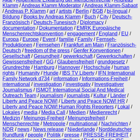
Klamm
/
Andreas Klamm Moderator
/
Andreas Klamm-Sabaot
/
Andreas P. Klamm
/
art
/
artists
/
Berlin
/
BGB
/
bi-lingual
/
Bildung
/
Books by Andreas Klamm
/
Buch
/
City
/
Deutsch-
Französisch
/
Deutsch-Tunesisch
/
Diplomacy
/
documentation
/
Dokumentation
/
EMRK Europäische
Menschenrechtskonvention
/
engagement
/
England
/
EU
/
Europa
/
Europe
/
Event
/
familie
/
Family
/
Fernseh-
Produktionen
/
Fernsehen
/
Frankfurt am Main
/
Französisch-
Deutsch
/
freedom of the press
/
Genfer Konventionen
/
Gesellschaft
/
Gesundheit
/
gewerkschaft
/
Gewerkschaften
/
Gewissensfreiheit
/
GG
/
Glaubensfreiheit
/
grundgesetz
/
Grundrechte
/
Hamburg
/
Hannover
/
Hochschule
/
human
rights
/
Humanity
/
Hunde
/
IBS TV Liberty
/
IFN International
Family Network d734
/
information
/
Informations-Freiheit
/
international
/
investigation
/
investigativ
/
Investigativer
Journalismus
/
ISMOT International Social And Medical
Outreach Team
/
journalism
/
journalists
/
Kultur
/
Länder
/
Liberty and Peace NOW!
/
Liberty and Peace NOW! HR
/
Liberty and Peace NOW! Human Rights Reporters
/
Lokal
/
Lokales
/
media
/
Media Call
/
Medien
/
Medienrecht
/
Medizin
/
Meinungs-Freiheit
/
Meinungsfreiheit
/
Menschenrechte
/
Metropole
/
multinational
/
Nachrichten
/
NDR
/
news
/
News release
/
Niederlande
/
Norddeutscher
Rundfunk
/
people
/
Politik
/
presse
/
PRESSE-FREIHEIT
/