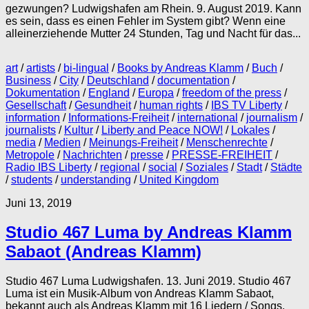
gezwungen? Ludwigshafen am Rhein. 9. August 2019. Kann
es sein, dass es einen Fehler im System gibt? Wenn eine
alleinerziehende Mutter 24 Stunden, Tag und Nacht für das...
art
/
artists
/
bi-lingual
/
Books by Andreas Klamm
/
Buch
/
Business
/
City
/
Deutschland
/
documentation
/
Dokumentation
/
England
/
Europa
/
freedom of the press
/
Gesellschaft
/
Gesundheit
/
human rights
/
IBS TV Liberty
/
information
/
Informations-Freiheit
/
international
/
journalism
/
journalists
/
Kultur
/
Liberty and Peace NOW!
/
Lokales
/
media
/
Medien
/
Meinungs-Freiheit
/
Menschenrechte
/
Metropole
/
Nachrichten
/
presse
/
PRESSE-FREIHEIT
/
Radio IBS Liberty
/
regional
/
social
/
Soziales
/
Stadt
/
Städte
/
students
/
understanding
/
United Kingdom
Juni 13, 2019
Studio 467 Luma by Andreas Klamm
Sabaot (Andreas Klamm)
Studio 467 Luma Ludwigshafen. 13. Juni 2019. Studio 467
Luma ist ein Musik-Album von Andreas Klamm Sabaot,
bekannt auch als Andreas Klamm mit 16 Liedern / Songs.