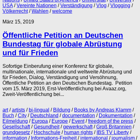
USA
/
Vereinte Nationen
/
Verständigung
/
Vlog
/
Vlogging
/
Völkerrecht
/
Wahlen
/
welcome
März 15, 2019
Öffentliche Petition an Deutschen
Bundestag für globale Abrüstung
und für Frieden
Sofortige Einberufung einer Konferenz für globale,
multinationale, internationale und weltweite Abrüstung und
für Frieden, Dialog, Verständigung und Versöhnung,
Öffentliche Petition an den Deutschen Bundestag. Petition
vom 15. März 2019, Erst-Veröffentlichung bei Avaaz.org,
Zweit-Veröffentlichung bei...
art
/
artists
/
bi-lingual
/
Bildung
/
Books by Andreas Klamm
/
Buch
/
City
/
Deutschland
/
documentation
/
Dokumentation
/
Eilmeldung
/
Europa
/
Europe
/
Event
/
freedom of the press
/
Gesellschaft
/
Gesundheit
/
gewerkschaft
/
Groß Britannien
/
grundgesetz
/
Hochschule
/
human rights
/
IBS TV Liberty
/
information
/
Informations-Freiheit
/
international
/
journalism
/