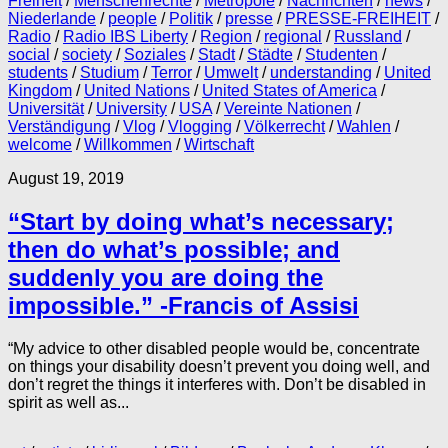
Freiheit
/
Menschenrechte
/
Metropole
/
Nachrichten
/
news
/
Niederlande
/
people
/
Politik
/
presse
/
PRESSE-FREIHEIT
/
Radio
/
Radio IBS Liberty
/
Region
/
regional
/
Russland
/
social
/
society
/
Soziales
/
Stadt
/
Städte
/
Studenten
/
students
/
Studium
/
Terror
/
Umwelt
/
understanding
/
United
Kingdom
/
United Nations
/
United States of America
/
Universität
/
University
/
USA
/
Vereinte Nationen
/
Verständigung
/
Vlog
/
Vlogging
/
Völkerrecht
/
Wahlen
/
welcome
/
Willkommen
/
Wirtschaft
August 19, 2019
“Start by doing what’s necessary;
then do what’s possible; and
suddenly you are doing the
impossible.” -Francis of Assisi
“My advice to other disabled people would be, concentrate
on things your disability doesn’t prevent you doing well, and
don’t regret the things it interferes with. Don’t be disabled in
spirit as well as...