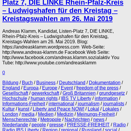
Platz 7, DIE LINKE Rhein-Pfalz-Kreis
– Ludwigshafen für den Kreistag –
Kreistagswahlen am 26. Mai 2019
Andreas Klamm, Kandidat, Listen-Platz 7, DIE LINKE,
Rhein-Pfalz-Kreis – Ludwigshafen für den Kreistag,
Kreistags-Wahlen am 26. Mai 2019. Blog:
https://andreasklamm.wordpress.com Web-Seite:
http://www.andreas-klamm.de Facebook Web Seite:
http://www.facebook.com/andreas.klamm.sozialaktiv You
Tube: http://www.youtube.com/andreasklamm
0
Bildung
/
Buch
/
Business
/
Deutschland
/
Dokumentation
/
England
/
Europa
/
Europe
/
Event
/
freedom of the press
/
Gesellschaft
/
gewerkschaft
/
Groß Britannien
/
grundgesetz
/
Hochschule
/
human rights
/
IBS TV Liberty
/
information
/
Informations-Freiheit
/
international
/
journalism
/
journalists
/
Kultur
/
kunst
/
Liberty and Peace NOW!
/
Lokal
/
Lokales
/
London
/
media
/
Medien
/
Medizin
/
Meinungs-Freiheit
/
Menschenrechte
/
Metropole
/
Nachrichten
/
news
/
Niederlande
/
people
/
presse
/
PRESSE-FREIHEIT
/
Radio
/
Radio IBS Liberty
/
Region
/
regional
/
Russland
/
social
/