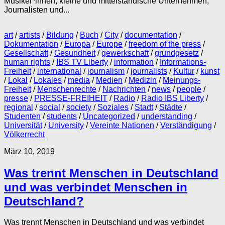
Musiker*innen, kleine und mittelständische Unternehmen,
Journalisten und...
art
/
artists
/
Bildung
/
Buch
/
City
/
documentation
/
Dokumentation
/
Europa
/
Europe
/
freedom of the press
/
Gesellschaft
/
Gesundheit
/
gewerkschaft
/
grundgesetz
/
human rights
/
IBS TV Liberty
/
information
/
Informations-
Freiheit
/
international
/
journalism
/
journalists
/
Kultur
/
kunst
/
Lokal
/
Lokales
/
media
/
Medien
/
Medizin
/
Meinungs-
Freiheit
/
Menschenrechte
/
Nachrichten
/
news
/
people
/
presse
/
PRESSE-FREIHEIT
/
Radio
/
Radio IBS Liberty
/
regional
/
social
/
society
/
Soziales
/
Stadt
/
Städte
/
Studenten
/
students
/
Uncategorized
/
understanding
/
Universität
/
University
/
Vereinte Nationen
/
Verständigung
/
Völkerrecht
März 10, 2019
Was trennt Menschen in Deutschland
und was verbindet Menschen in
Deutschland?
Was trennt Menschen in Deutschland und was verbindet