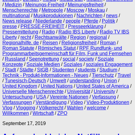
/
Medizin
/
Meinungs-Freiheit
/
Meinungsfreiheit
/
Menschenrechte
/
Metropole
/
Moscow
/
Moskau
/
multinational
/
Musikprodukionen
/
Nachrichten
/
news
/
News release
/
Niederlande
/
people
/
Pferde
/
Politik
/
presse
/
PRESSE-FREIHEIT
/
Presseerklärung
/
Pressemitteilung
/
Radio
/
Radio IBS Liberty
/
Radio TV IBS
Liberty
/
recht
/
Rechtsanwälte
/
Region
/
regional
/
Regionalhilfe. de
/
Reisen
/
Religionsfreiheit
/
Roman
/
Roman Statute
/
Römisches Statut
/
RPF Rundfunk- und
Programmarbeitsgemeinschaft für Film, Funk und Fernsehen
/
Russland
/
Seenotrettung
/
social
/
society
/
Soziale
Konzepte
/
Soziale Medien
/
Soziales
/
soziales Engagement
/
Stadt
/
Städte
/
StGB
/
Studenten
/
students
/
Studium
/
Technik - Produkt-Informationen - Neues
/
Tierschutz
/
Travel
/
Tunesisch-Deutsch
/
Umwelt
/
understanding
/
Union
/
United Kingdom
/
United Nations
/
United States of America
/
Universelle Menschenrechte
/
Universität
/
University
/
Untersuchung
/
USA
/
Vereinte Nationen
/
Verfassung
/
Verfassungen
/
Verständigung
/
Video
/
Video-Produktionen
/
Vlog
/
Vlogging
/
Völkerrecht
/
Wahlen
/
welcome
/
Willkommen
/
Wirtschaft
/
ZPO
September 17, 2019