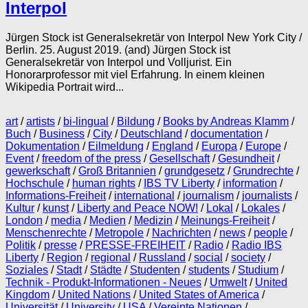
Interpol
Jürgen Stock ist Generalsekretär von Interpol New York City /
Berlin. 25. August 2019. (and) Jürgen Stock ist
Generalsekretär von Interpol und Volljurist. Ein
Honorarprofessor mit viel Erfahrung. In einem kleinen
Wikipedia Portrait wird...
art
/
artists
/
bi-lingual
/
Bildung
/
Books by Andreas Klamm
/
Buch
/
Business
/
City
/
Deutschland
/
documentation
/
Dokumentation
/
Eilmeldung
/
England
/
Europa
/
Europe
/
Event
/
freedom of the press
/
Gesellschaft
/
Gesundheit
/
gewerkschaft
/
Groß Britannien
/
grundgesetz
/
Grundrechte
/
Hochschule
/
human rights
/
IBS TV Liberty
/
information
/
Informations-Freiheit
/
international
/
journalism
/
journalists
/
Kultur
/
kunst
/
Liberty and Peace NOW!
/
Lokal
/
Lokales
/
London
/
media
/
Medien
/
Medizin
/
Meinungs-Freiheit
/
Menschenrechte
/
Metropole
/
Nachrichten
/
news
/
people
/
Politik
/
presse
/
PRESSE-FREIHEIT
/
Radio
/
Radio IBS
Liberty
/
Region
/
regional
/
Russland
/
social
/
society
/
Soziales
/
Stadt
/
Städte
/
Studenten
/
students
/
Studium
/
Technik - Produkt-Informationen - Neues
/
Umwelt
/
United
Kingdom
/
United Nations
/
United States of America
/
Universität
/
University
/
USA
/
Vereinte Nationen
/