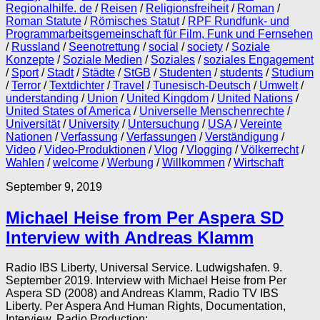
Regionalhilfe. de
/
Reisen
/
Religionsfreiheit
/
Roman
/
Roman Statute
/
Römisches Statut
/
RPF Rundfunk- und
Programmarbeitsgemeinschaft für Film, Funk und Fernsehen
/
Russland
/
Seenotrettung
/
social
/
society
/
Soziale
Konzepte
/
Soziale Medien
/
Soziales
/
soziales Engagement
/
Sport
/
Stadt
/
Städte
/
StGB
/
Studenten
/
students
/
Studium
/
Terror
/
Textdichter
/
Travel
/
Tunesisch-Deutsch
/
Umwelt
/
understanding
/
Union
/
United Kingdom
/
United Nations
/
United States of America
/
Universelle Menschenrechte
/
Universität
/
University
/
Untersuchung
/
USA
/
Vereinte
Nationen
/
Verfassung
/
Verfassungen
/
Verständigung
/
Video
/
Video-Produktionen
/
Vlog
/
Vlogging
/
Völkerrecht
/
Wahlen
/
welcome
/
Werbung
/
Willkommen
/
Wirtschaft
September 9, 2019
Michael Heise from Per Aspera SD
Interview with Andreas Klamm
Radio IBS Liberty, Universal Service. Ludwigshafen. 9.
September 2019. Interview with Michael Heise from Per
Aspera SD (2008) and Andreas Klamm, Radio TV IBS
Liberty. Per Aspera And Human Rights, Documentation,
Interview, Radio Production:...