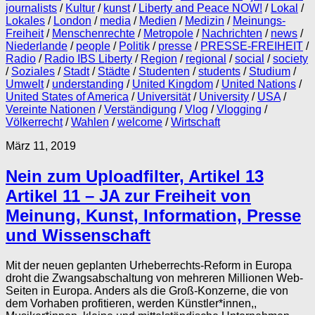
journalists
/
Kultur
/
kunst
/
Liberty and Peace NOW!
/
Lokal
/
Lokales
/
London
/
media
/
Medien
/
Medizin
/
Meinungs-
Freiheit
/
Menschenrechte
/
Metropole
/
Nachrichten
/
news
/
Niederlande
/
people
/
Politik
/
presse
/
PRESSE-FREIHEIT
/
Radio
/
Radio IBS Liberty
/
Region
/
regional
/
social
/
society
/
Soziales
/
Stadt
/
Städte
/
Studenten
/
students
/
Studium
/
Umwelt
/
understanding
/
United Kingdom
/
United Nations
/
United States of America
/
Universität
/
University
/
USA
/
Vereinte Nationen
/
Verständigung
/
Vlog
/
Vlogging
/
Völkerrecht
/
Wahlen
/
welcome
/
Wirtschaft
März 11, 2019
Nein zum Uploadfilter, Artikel 13
Artikel 11 – JA zur Freiheit von
Meinung, Kunst, Information, Presse
und Wissenschaft
Mit der neuen geplanten Urheberrechts-Reform in Europa
droht die Zwangsabschaltung von mehreren Millionen Web-
Seiten in Europa. Anders als die Groß-Konzerne, die von
dem Vorhaben profitieren, werden Künstler*innen,,