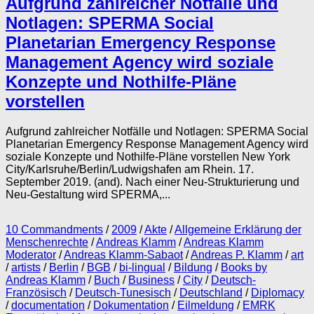
Aufgrund zahlreicher Notfälle und
Notlagen: SPERMA Social
Planetarian Emergency Response
Management Agency wird soziale
Konzepte und Nothilfe-Pläne
vorstellen
Aufgrund zahlreicher Notfälle und Notlagen: SPERMA Social
Planetarian Emergency Response Management Agency wird
soziale Konzepte und Nothilfe-Pläne vorstellen New York
City/Karlsruhe/Berlin/Ludwigshafen am Rhein. 17.
September 2019. (and). Nach einer Neu-Strukturierung und
Neu-Gestaltung wird SPERMA,...
10 Commandments
/
2009
/
Akte
/
Allgemeine Erklärung der
Menschenrechte
/
Andreas Klamm
/
Andreas Klamm
Moderator
/
Andreas Klamm-Sabaot
/
Andreas P. Klamm
/
art
/
artists
/
Berlin
/
BGB
/
bi-lingual
/
Bildung
/
Books by
Andreas Klamm
/
Buch
/
Business
/
City
/
Deutsch-
Französisch
/
Deutsch-Tunesisch
/
Deutschland
/
Diplomacy
/
documentation
/
Dokumentation
/
Eilmeldung
/
EMRK