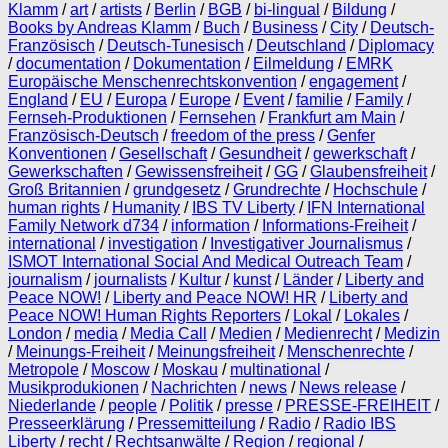
Klamm
/
art
/
artists
/
Berlin
/
BGB
/
bi-lingual
/
Bildung
/
Books by Andreas Klamm
/
Buch
/
Business
/
City
/
Deutsch-
Französisch
/
Deutsch-Tunesisch
/
Deutschland
/
Diplomacy
/
documentation
/
Dokumentation
/
Eilmeldung
/
EMRK
Europäische Menschenrechtskonvention
/
engagement
/
England
/
EU
/
Europa
/
Europe
/
Event
/
familie
/
Family
/
Fernseh-Produktionen
/
Fernsehen
/
Frankfurt am Main
/
Französisch-Deutsch
/
freedom of the press
/
Genfer
Konventionen
/
Gesellschaft
/
Gesundheit
/
gewerkschaft
/
Gewerkschaften
/
Gewissensfreiheit
/
GG
/
Glaubensfreiheit
/
Groß Britannien
/
grundgesetz
/
Grundrechte
/
Hochschule
/
human rights
/
Humanity
/
IBS TV Liberty
/
IFN International
Family Network d734
/
information
/
Informations-Freiheit
/
international
/
investigation
/
Investigativer Journalismus
/
ISMOT International Social And Medical Outreach Team
/
journalism
/
journalists
/
Kultur
/
kunst
/
Länder
/
Liberty and
Peace NOW!
/
Liberty and Peace NOW! HR
/
Liberty and
Peace NOW! Human Rights Reporters
/
Lokal
/
Lokales
/
London
/
media
/
Media Call
/
Medien
/
Medienrecht
/
Medizin
/
Meinungs-Freiheit
/
Meinungsfreiheit
/
Menschenrechte
/
Metropole
/
Moscow
/
Moskau
/
multinational
/
Musikprodukionen
/
Nachrichten
/
news
/
News release
/
Niederlande
/
people
/
Politik
/
presse
/
PRESSE-FREIHEIT
/
Presseerklärung
/
Pressemitteilung
/
Radio
/
Radio IBS
Liberty
/
recht
/
Rechtsanwälte
/
Region
/
regional
/