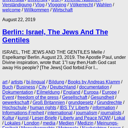
Verständigung
/
Vlog
/
Vlogging
/
Völkerrecht
/
Wahlen
/
welcome
/
Willkommen
/
Wirtschaft
August 22, 2019
Berlin: Israel, The Jews And The
Gentiles
ISRAEL, THE JEWS AND THE GENTILES Melle /
Espelkamp/ Berlin. August 23, 2019. The Apostle Paul, under
Divine inspiration, wrote that: 1″I say then,Hath God cast
away His people? [The Jews] God forbid.For I...
art
/
artists
/
bi-lingual
/
Bildung
/
Books by Andreas Klamm
/
Buch
/
Business
/
City
/
Deutschland
/
documentation
/
Dokumentation
/
Eilmeldung
/
England
/
Europa
/
Europe
/
Event
/
freedom of the press
/
Gesellschaft
/
Gesundheit
/
gewerkschaft
/
Groß Britannien
/
grundgesetz
/
Grundrechte
/
Hochschule
/
human rights
/
IBS TV Liberty
/
information
/
Informations-Freiheit
/
international
/
journalism
/
journalists
/
Kultur
/
kunst
/
Leser-Briefe
/
Liberty and Peace NOW!
/
Lokal
/
Lokales
/
London
/
media
/
Medien
/
Medizin
/
Meinungs-