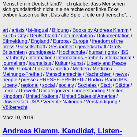
Menschen in Deutschland? Ich glaube, dass Menschen
sich grundsätzlich nicht in eine rechte oder linke Ecke
treiben lassen sollten. Das alte Spiel „Teile und herrsche“,...
art
/
artists
/
bi-lingual
/
Bildung
/
Books by Andreas Klamm
/
Buch
/
City
/
Deutschland
/
documentation
/
Dokumentation
/
Eilmeldung
/
England
/
Europa
/
Europe
/
freedom of the
press
/
Gesellschaft
/
Gesundheit
/
gewerkschaft
/
Groß
Britannien
/
grundgesetz
/
Hochschule
/
human rights
/
IBS
TV Liberty
/
information
/
Informations-Freiheit
/
international
/
journalism
/
journalists
/
Kultur
/
kunst
/
Liberty and Peace
NOW!
/
Lokal
/
Lokales
/
media
/
Medien
/
Medizin
/
Meinungs-Freiheit
/
Menschenrechte
/
Nachrichten
/
news
/
people
/
presse
/
PRESSE-FREIHEIT
/
Radio
/
Radio IBS
Liberty
/
regional
/
social
/
society
/
Soziales
/
Stadt
/
Städte
/
Terror
/
Umwelt
/
Uncategorized
/
understanding
/
United
Kingdom
/
United Nations
/
United States of America
/
Universität
/
USA
/
Vereinte Nationen
/
Verständigung
/
Völkerrecht
März 10, 2019
Andreas Klamm, Kandidat, Listen-