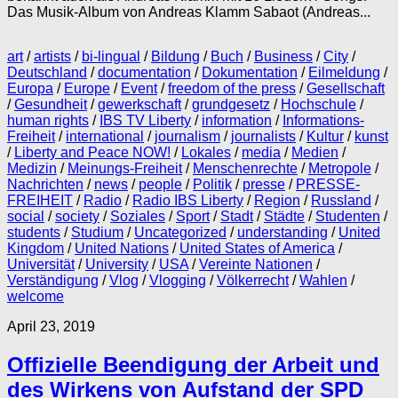
Das Musik-Album von Andreas Klamm Sabaot (Andreas...
art
/
artists
/
bi-lingual
/
Bildung
/
Buch
/
Business
/
City
/
Deutschland
/
documentation
/
Dokumentation
/
Eilmeldung
/
Europa
/
Europe
/
Event
/
freedom of the press
/
Gesellschaft
/
Gesundheit
/
gewerkschaft
/
grundgesetz
/
Hochschule
/
human rights
/
IBS TV Liberty
/
information
/
Informations-
Freiheit
/
international
/
journalism
/
journalists
/
Kultur
/
kunst
/
Liberty and Peace NOW!
/
Lokales
/
media
/
Medien
/
Medizin
/
Meinungs-Freiheit
/
Menschenrechte
/
Metropole
/
Nachrichten
/
news
/
people
/
Politik
/
presse
/
PRESSE-
FREIHEIT
/
Radio
/
Radio IBS Liberty
/
Region
/
Russland
/
social
/
society
/
Soziales
/
Sport
/
Stadt
/
Städte
/
Studenten
/
students
/
Studium
/
Uncategorized
/
understanding
/
United
Kingdom
/
United Nations
/
United States of America
/
Universität
/
University
/
USA
/
Vereinte Nationen
/
Verständigung
/
Vlog
/
Vlogging
/
Völkerrecht
/
Wahlen
/
welcome
April 23, 2019
Offizielle Beendigung der Arbeit und
des Wirkens von Aufstand der SPD