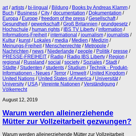
art
/
artists
/
bi-lingual
/
Bildung
/
Books by Andreas Klamm
/
Buch
/
Business
/
City
/
documentation
/
Dokumentation
/
Europa
/
Europe
/
freedom of the press
/
Gesellschaft
/
Gesundheit
/
gewerkschaft
/
Groß Britannien
/
grundgesetz
/
Hochschule
/
human rights
/
IBS TV Liberty
/
information
/
Informations-Freiheit
/
international
/
journalism
/
journalists
/
Kultur
/
kunst
/
Lokales
/
media
/
Medien
/
Medizin
/
Meinungs-Freiheit
/
Menschenrechte
/
Metropole
/
Nachrichten
/
news
/
Niederlande
/
people
/
Politik
/
presse
/
PRESSE-FREIHEIT
/
Radio
/
Radio IBS Liberty
/
Region
/
regional
/
Russland
/
social
/
society
/
Soziales
/
Stadt
/
Städte
/
Studenten
/
students
/
Studium
/
Technik - Produkt-
Informationen - Neues
/
Terror
/
Umwelt
/
United Kingdom
/
United Nations
/
United States of America
/
Universität
/
University
/
USA
/
Vereinte Nationen
/
Verständigung
/
Völkerrecht
August 12, 2019
Warum werden alleinerziehende
Mütter zur Vollzeitarbeit gezwungen?
Warum werden alleinerziehende Mütter zur Vollzeitarbeit