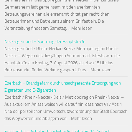
Germersheim / Metropolregion Rhein-Neckar – Der Landkreis
Germersheim lädt gemeinsam mit den anerkannten
Betreuungsvereinen alle ehrenamtlich tätigen rechtlichen
Betreuerinnen und Betreuer zu einem Grillfest ein. Die
Veranstaltung findet am Samstag, ... Mehr lesen
Neckargemünd – Sperrung der Hauptstraße
Neckargemünd / Rhein-Neckar-Kreis / Metropolregion Rhein-
Neckar – Wegen des diesjährigen Sommernachtsfests wird die
Hauptstraße am Freitag, 7. August 2026, ab etwa 15 Uhr bis
Betriebsende für den Verkehr gesperrt. Dies ... Mehr lesen
Eberbach – Brandgefahr durch unsachgerechte Entsorgung von
Zigaretten und E-Zigaretten
Eberbach / Rhein-Neckar-Kreis / Metropolregion Rhein-Neckar –
Aus aktuellem Anlass weisen wir darauf hin, dass nach §17 Abs.1
Nr.6 der polizeilichen Umweltschutzverordnung der Stadt Eberbach
das Wegwerfen und Ablagern von ... Mehr lesen
Frankenthal – Schulbuchausleihe: Ausgabe bis 14. August