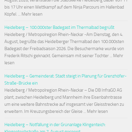
August 2026, veranstalten die Stadtwerke Heidelberg Bäder von 11
bis 17 Uhr einen Wettkampf auf dem Ninja Parcours im Hallenbad
Köpfel. ... Mehr lesen
Heidelberg – 100.000ster Badegast im Thermalbad begrüßt
Heidelberg / Metropolregion Rhein-Neckar -Am Dienstag, den 4.
August, begrüßte das Heidelberger Thermalbad den 100.000sten
Badegast der Freibadsaison 2026. Die Besuchermarke wurde von
Frederik Ritschi geknackt. Gemeinsam mit seiner Tochter ... Mehr
lesen
Heidelberg – Gemeinderat: Stadt steigt in Planung für Grenzhöfer-
Straße-Brücke ein
Heidelberg / Metropolregion Rhein-Neckar – Die DB InfraGO AG
plant, zwischen Heidelberg und Mannheim ihre Eisenbahntrasse
um eine weitere Bahnstrecke auf insgesamt vier Gleisstrecken zu
erweitern. Im Kreuzungsbereich der Gleise ... Mehr lesen
Heidelberg – Notfällung in der Grünanlage Klingenteich:
Klingenteichstraße am 7. August gesperrt