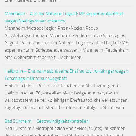
Chemikalie war ... Mehr lesen
Mannheim – Aus der Not eine Tugend: MS experimenta öffnet
wegen Niedrigwasser kostenlos
Mannheim/Metropolregion Rhein-Neckar. Popup
Ausstellungsöffnung in Mannheim-Feudenheim ab Samstag (8.
August) Wir machen aus der Not eine Tugend: Aktuell liegt die MS
experimenta im Schleusenoberwasser in Mannheim-Feudenheim,
eine Weiterfahrt ist derzeit ... Mehr lesen
Heilbronn – Ehemann sticht seine Ehefrau tot: 76-Jähriger wegen
Totschlags in Untersuchungshaft
Heilbronn (ots) – Polizeibeamte haben am Montagmorgen in
Heilbronn einen 76 Jahre alten Mann festgenommen, der im
Verdacht steht, seiner 72-jährigen Ehefrau tödliche Verletzungen
zugefügt zu haben. Ersten Erkenntnissen zufolge ... Mehr lesen
Bad Dürkheim – Geschwindigkeitskontrollen
Bad Dürkheim / Metropolregion Rhein-Neckar. (ots) Im Rahmen
der europaweiten Kontrollwoche führte die Polizei gestern und