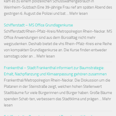
kam es zu einem polizeilichen Schusswaffengebrauch in
Weinheim-Sulzbach Eine 39-jährige Frau rief am späten Abend des
gestrigen 6. August die Polizei und bat ... Mehr lesen
Schifferstadt – MS Office Grundlagenkurse
Schifferstadt/Rhein-Pfalz-Kreis/Metropolregion Rhein-Neckar. MS
Office Anwendungen sind aus dem Büroalltag nicht mehr
wegzudenken. Deshalb bietet die vhs Rhein-Pfalz-Kreis eine Reihe
von kompakten Grundlagenkurse an. Die Kurse finden entweder
samstags oder an ... Mehr lesen
Frankenthal – Stadt Frankenthal informiert zur Baumstrategie:
Erhalt, Nachpflanzung und Klimaanpassung gehören zusammen
Frankenthal/Metropolregion Rhein-Neckar. Die Diskussion um die
Platanen in der Steinstraße zeigt, welchen hohen Stellenwert
Stadtbäume für viele Bürgerinnen und Bürger haben. Große Bäume
spenden Schat-ten, verbessern das Stadtklima und prägen ... Mehr
lesen