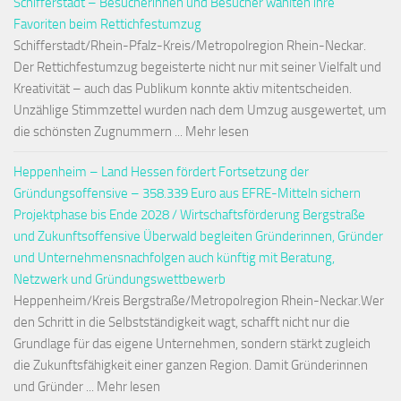
Schifferstadt – Besucherinnen und Besucher wählten ihre
Favoriten beim Rettichfestumzug
Schifferstadt/Rhein-Pfalz-Kreis/Metropolregion Rhein-Neckar.
Der Rettichfestumzug begeisterte nicht nur mit seiner Vielfalt und
Kreativität – auch das Publikum konnte aktiv mitentscheiden.
Unzählige Stimmzettel wurden nach dem Umzug ausgewertet, um
die schönsten Zugnummern ... Mehr lesen
Heppenheim – Land Hessen fördert Fortsetzung der
Gründungsoffensive – 358.339 Euro aus EFRE-Mitteln sichern
Projektphase bis Ende 2028 / Wirtschaftsförderung Bergstraße
und Zukunftsoffensive Überwald begleiten Gründerinnen, Gründer
und Unternehmensnachfolgen auch künftig mit Beratung,
Netzwerk und Gründungswettbewerb
Heppenheim/Kreis Bergstraße/Metropolregion Rhein-Neckar.Wer
den Schritt in die Selbstständigkeit wagt, schafft nicht nur die
Grundlage für das eigene Unternehmen, sondern stärkt zugleich
die Zukunftsfähigkeit einer ganzen Region. Damit Gründerinnen
und Gründer ... Mehr lesen