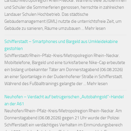
Landau/Metropolregion Rhein-Neckar. Während viele Schülerinnen
und Schüler die Sommerferien genossen, herrschte in zahlreichen
Landauer Schulen Hochbetrieb. Das städtische
Gebäudemanagement (GML) nutzte die unterrichtsfreie Zeit, um
Gebäude zu sanieren, Räume umzubauen ... Mehr lesen
Schifferstadt – Smartphones und Bargeld aus Umkleidekabine
gestohlen
Schifferstadt/Rhein-Pfalz-Kreis/Metropolregion Rhein-Neckar.
Mobiltelefone, Bargeld und eine türkisfarbene Nike-Cap erbeutete
ein bislang unbekannter Täter am Donnerstagabend (06.08.2026)
an einer Sportanlage in der Dudenhofener Straße in Schifferstadt.
Während des Fußballtrainings gelangte der ... Mehr lesen
Neuhofen – Verdacht auf betrügerischen „Autobahngold“-Handel
an der A61
Neuhofen/Rhein-Pfalz-Kreis/Metropolregion Rhein-Neckar. Am
Donnerstagabend (06.08.2026) gegen 21 Uhr wurde der Polizei
Schifferstadt ein verdächtiges Verhalten im Einmündungsbereich