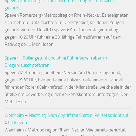
Speyer/Römerberg – Unfallfluchten – Zeugen Verursacher
gesucht
Speyer/Römerberg/Metropolregion Rhein-Neckar. Es ereigneten
sich mehrere Unfallfluchten im Dienstgebiet, bei denen Zeugen
gesucht werden. Unfall 1 (Speyer): Am Donnerstagvormittag,
gegen 10:20 Uhr fuhr eine 33-jährige Fahrradfahrerin auf dem
Radweg der ... Mehr lesen
Speyer – Roller getunt und ohne Führerschein aber im
Drogenrausch gefahren
Speyer/Metropolregion Rhein-Neckar. Am Donnerstagabend,
gegen 19:30 Uhr, bemerkte eine Polizeistreife einen zu schnell
fahrenden Roller (Kleinkraftrad) in der Kilianstraße, welche sie in der
Straße Am Gewerbering einer Verkehrskontrolle unterzogen. Der ...
Mehr lesen
Weinheim – Nachtrag: Nach Angriff mit Spaten: Polizei schießt auf
41-Jährigen
Weinheim / Metropolregion Rhein-Neckar. Wie bereits berichtet