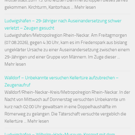
Mutterstadt zum 13. und letzten Dämmerschoppen dieses Jahres
gekommen. Kirchturm, Kantorhaus ... Mehr lesen
Ludwigshafen – 29-Jähriger nach Auseinandersetzung schwer
verletzt – Zeugen gesucht
Ludwigshafen/Metropolregion Rhein-Neckar. Am Freitagmorgen
(07.08.2026), gegen 4:30 Uhr, kam es im Friedenspark aus bislang
ungeklärter Ursache zu einer Auseinandersetzung zwischen einem
29-Jährigen und einer Gruppe von Männern. Im Zuge dieser ...
Mehr lesen
Walldorf – Unbekannte versuchen Kellertüre aufzubrechen –
Zeugenaufruf
Walldorf/Rhein-Neckar-Kreis/Metropolregion Rhein-Neckar. In der
Nacht von Mittwoch auf Donnerstag versuchten Unbekannte um
kurz nach 02:00 Uhr gewaltsam in eine Doppelhaushälfte im
Römerweg zu gelangen. Die Täterschaft versuchte vergeblich die
Kellertüre ... Mehr lesen
Ludwigshafen – Wilhelm-Hack-Museum: Konzert mit dem