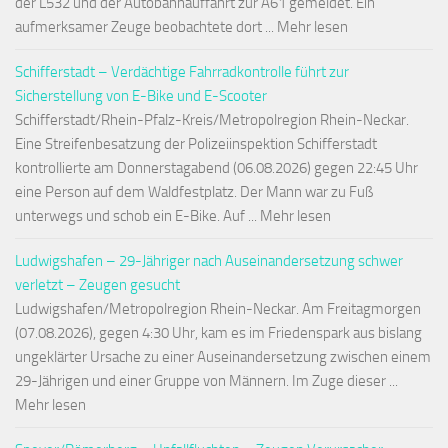
der L532 und der Autobahnauffahrt zur A61 gemeldet. Ein
aufmerksamer Zeuge beobachtete dort ... Mehr lesen
Schifferstadt – Verdächtige Fahrradkontrolle führt zur
Sicherstellung von E-Bike und E-Scooter
Schifferstadt/Rhein-Pfalz-Kreis/Metropolregion Rhein-Neckar.
Eine Streifenbesatzung der Polizeiinspektion Schifferstadt
kontrollierte am Donnerstagabend (06.08.2026) gegen 22:45 Uhr
eine Person auf dem Waldfestplatz. Der Mann war zu Fuß
unterwegs und schob ein E-Bike. Auf ... Mehr lesen
Ludwigshafen – 29-Jähriger nach Auseinandersetzung schwer
verletzt – Zeugen gesucht
Ludwigshafen/Metropolregion Rhein-Neckar. Am Freitagmorgen
(07.08.2026), gegen 4:30 Uhr, kam es im Friedenspark aus bislang
ungeklärter Ursache zu einer Auseinandersetzung zwischen einem
29-Jährigen und einer Gruppe von Männern. Im Zuge dieser ...
Mehr lesen