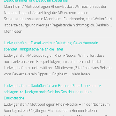
Besucherinnen und Besucher kostenlos
Mannheim / Metropolregion Rhein-Neckar. Wir machen aus der
Not eine Tugend: Aktuell liegt die MS experimenta im
Schleusenoberwasser in Mannheim-Feudenheim, eine Weiterfahrt
ist derzeit aufgrund niedriger Pegelstände nicht möglich. Deshalb ...
Mehr lesen
Ludwigshafen – Diesel wird zur Belastung: Gewerbeverein
spendet Tankgutscheine an die Tafel
Ludwigshafen/Metropolregion Rhein-Neckar. Wir hoffen, dass
noch viele unserem Beispiel folgen, um zu helfen und die Tafel
Ludwigshafen zu unterstützen. Mit diesem „Zitat“ hat Hans Beisein
vom Gewerbeverein Oppau – Edigheim ... Mehr lesen
Ludwigshafen – Raubüberfall am Berliner Platz: Unbekannte
schlagen 32-Jährigen mehrfach ins Gesicht und rauben
Bauchtasche
Ludwigshafen / Metropolregion Rhein-Neckar – In der Nacht zum
Sonntag ist ein 32-jähriger Mann auf dem Berliner Platz in