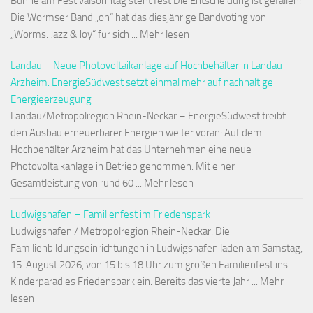
Bühne am Festivalsonntag steht fest Die Entscheidung ist gefallen:
Die Wormser Band „oh“ hat das diesjährige Bandvoting von
„Worms: Jazz & Joy“ für sich ... Mehr lesen
Landau – Neue Photovoltaikanlage auf Hochbehälter in Landau-
Arzheim: EnergieSüdwest setzt einmal mehr auf nachhaltige
Energieerzeugung
Landau/Metropolregion Rhein-Neckar – EnergieSüdwest treibt
den Ausbau erneuerbarer Energien weiter voran: Auf dem
Hochbehälter Arzheim hat das Unternehmen eine neue
Photovoltaikanlage in Betrieb genommen. Mit einer
Gesamtleistung von rund 60 ... Mehr lesen
Ludwigshafen – Familienfest im Friedenspark
Ludwigshafen / Metropolregion Rhein-Neckar. Die
Familienbildungseinrichtungen in Ludwigshafen laden am Samstag,
15. August 2026, von 15 bis 18 Uhr zum großen Familienfest ins
Kinderparadies Friedenspark ein. Bereits das vierte Jahr ... Mehr
lesen