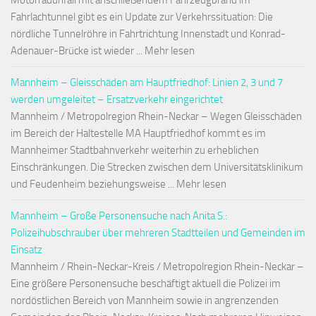
Motorradunfall mit anschließendem Fahrzeugbrand im
Fahrlachtunnel gibt es ein Update zur Verkehrssituation: Die
nördliche Tunnelröhre in Fahrtrichtung Innenstadt und Konrad-
Adenauer-Brücke ist wieder ... Mehr lesen
Mannheim – Gleisschäden am Hauptfriedhof: Linien 2, 3 und 7
werden umgeleitet – Ersatzverkehr eingerichtet
Mannheim / Metropolregion Rhein-Neckar – Wegen Gleisschäden
im Bereich der Haltestelle MA Hauptfriedhof kommt es im
Mannheimer Stadtbahnverkehr weiterhin zu erheblichen
Einschränkungen. Die Strecken zwischen dem Universitätsklinikum
und Feudenheim beziehungsweise ... Mehr lesen
Mannheim – Große Personensuche nach Anita S.:
Polizeihubschrauber über mehreren Stadtteilen und Gemeinden im
Einsatz
Mannheim / Rhein-Neckar-Kreis / Metropolregion Rhein-Neckar –
Eine größere Personensuche beschäftigt aktuell die Polizei im
nordöstlichen Bereich von Mannheim sowie in angrenzenden