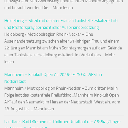
Ludwigshafen von zwei bislang unbekannten Männern angegriffen
und beraubt worden. Die ... Mehr lesen
Heidelberg – Streit mit rabiater Frau an Tankstelle eskaliert: Tritt
und Pfefferspray bei nächtlicher Auseinandersetzung
Heidelberg / Metropolregion Rhein-Neckar – Eine
Auseinandersetzung zwischen einer 51-jährigen Frau und einem
22-jährigen Mann ist am frühen Sonntagmorgen auf dem Gelände
einer Tankstelle in Heidelberg eskaliert. Im Verlauf des ... Mehr
lesen
Mannheim – Kinokult Open Air 2026: LET’S GO WEST in
Neckarstadt
Mannheim / Metropolregion Rhein-Neckar – Zum dritten Mal in
Folge lädt das kostenfreie Freiluftkino „Mannheim Kinokult Open
Air“ auf den Neumarkt im Herzen der Neckarstadt-West ein. Vom
18. August bis ... Mehr lesen
Landkreis Bad Dürkheim – Tödlicher Unfall auf der A6: 84-Jähriger