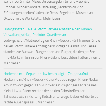
war ein berühmter Maler, Universalgelehrter und visionärer
Erfinder. Mit der Sonderausstellung „Leonardo da Vinci –
Erfindungen erleben“ laden die Reiss-Engelhorn-Museen ab
Oktober in die Werkstatt ... Mehr lesen
Ludwigshafen – Neue Stadtquartiere erhalten einen Namen –
Verwaltung schlägt Rheintor-Quartiere vor
Ludwigshafen/Metropolregion Rhein-Neckar. Fünf Namen für die
neuen Stadtquartiere entlang der künftigen Helmut-Kohl-Allee
standen zur Auswahl. Bürgerinnen und Bürger, die den großen
Info-Markt im Juni in der Rhein-Galerie besuchten, hatten einen ...
Mehr lesen
Hockenheim – Geparkter Lkw beschädigt – Zeugenaufruf
Hockenheim/Rhein-Neckar-Kreis/Metropolregion Rhein-Neckar.
Am Mittwoch gegen 11:45 Uhr war ein 20-jähriger Fahrer eines
Klein-Lkw auf dem rechten der beiden Fahrstreifen der
Talhausstraße in Richtung Ketsch unterwegs. Dabei kollidierte der
rechte Außenspiegel ... Mehr lesen