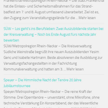
Frankenthal/Metropolregion Rhein-Neckar – Die Stadt Frankenthal
hat die Einlass- und Sicherheitsmaßnahmen für das Strand-
badfest am 7. und 8. August umfassend überarbeitet. Ziel ist es,
den Zugang zum Veranstaltungsgelände für die ... Mehr lesen
SÜW – Los geht’s ins Berufsleben: Zwei Auszubildende starten bei
der Kreisverwaltung – Noch bis Ende August fürs nächste Jahr
bewerben
SÜW/Metropolregion Rhein-Neckar – Die Kreisverwaltung
Südliche Weinstraße begrüßt ihre neuen Auszubildenden Yesim
Genc und Isabelle Hartmann. Beide absolvieren die Ausbildung zur
Verwaltungsfachangestellten in der Fachrichtung
Kommunalverwaltung und hatten am 3. ... Mehr lesen
Speyer – Die Himmlische Nacht der Tenöre 20 Jahre
Jubiläumstournee
Speyer/Metropolregion Rhein-Neckar – Die reine Kraft der
Stimme: Drei Operntenöre – unverstärkt, ohne Mikrofone, ohne
technische Verstärkung Ein Konzertabend, der das Wesentliche