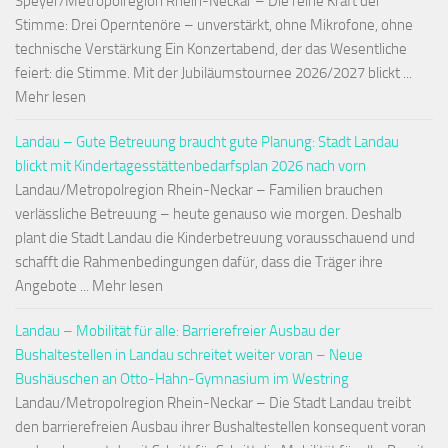
Speyer/Metropolregion Rhein-Neckar – Die reine Kraft der
Stimme: Drei Operntenöre – unverstärkt, ohne Mikrofone, ohne
technische Verstärkung Ein Konzertabend, der das Wesentliche
feiert: die Stimme. Mit der Jubiläumstournee 2026/2027 blickt ...
Mehr lesen
Landau – Gute Betreuung braucht gute Planung: Stadt Landau
blickt mit Kindertagesstättenbedarfsplan 2026 nach vorn
Landau/Metropolregion Rhein-Neckar – Familien brauchen
verlässliche Betreuung – heute genauso wie morgen. Deshalb
plant die Stadt Landau die Kinderbetreuung vorausschauend und
schafft die Rahmenbedingungen dafür, dass die Träger ihre
Angebote ... Mehr lesen
Landau – Mobilität für alle: Barrierefreier Ausbau der
Bushaltestellen in Landau schreitet weiter voran – Neue
Bushäuschen an Otto-Hahn-Gymnasium im Westring
Landau/Metropolregion Rhein-Neckar – Die Stadt Landau treibt
den barrierefreien Ausbau ihrer Bushaltestellen konsequent voran