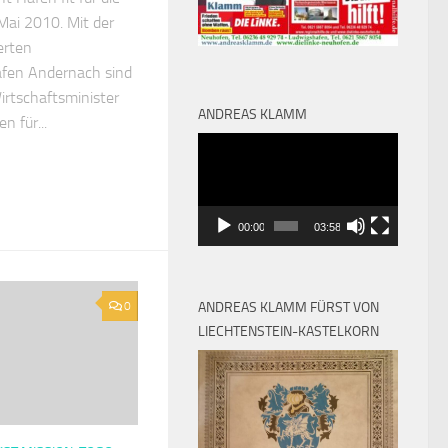
 Mai 2010. Mit der
erten
afen Andernach sind
rtschaftsminister
ANDREAS KLAMM
n für...
Video-
Player
00:00
03:58
ANDREAS KLAMM FÜRST VON
0
LIECHTENSTEIN-KASTELKORN