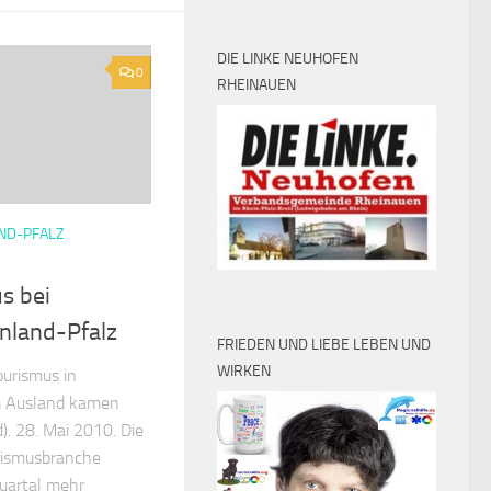
DIE LINKE NEUHOFEN
0
RHEINAUEN
ND-PFALZ
s bei
nland-Pfalz
FRIEDEN UND LIEBE LEBEN UND
WIRKEN
urismus in
m Ausland kamen
). 28. Mai 2010. Die
urismusbranche
uartal mehr