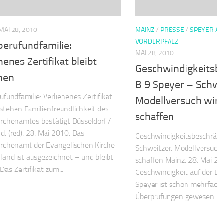
MAI 28, 2010
MAINZ
/
PRESSE
/
SPEYER 
VORDERPFALZ
berufundfamilie:
MAI 28, 2010
henes Zertifikat bleibt
Geschwindigkeit
hen
B 9 Speyer – Schw
ufundfamilie: Verliehenes Zertifikat
Modellversuch wir
estehen Familienfreundlichkeit des
schaffen
rchenamtes bestätigt Düsseldorf /
d. (red). 28. Mai 2010. Das
Geschwindigkeitsbeschrä
rchenamt der Evangelischen Kirche
Schweitzer: Modellversuc
land ist ausgezeichnet – und bleibt
schaffen Mainz. 28. Mai 2
Das Zertifikat zum...
Geschwindigkeit auf der 
Speyer ist schon mehrfac
Überprüfungen gewesen. 