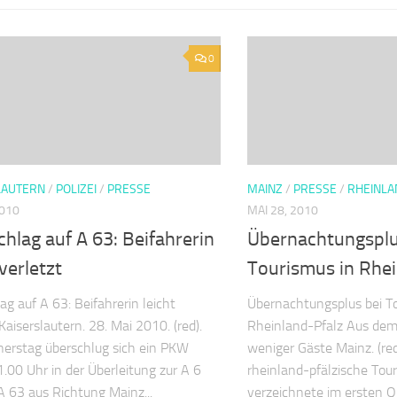
0
LAUTERN
/
POLIZEI
/
PRESSE
MAINZ
/
PRESSE
/
RHEINLA
2010
MAI 28, 2010
hlag auf A 63: Beifahrerin
Übernachtungsplu
 verletzt
Tourismus in Rhei
ag auf A 63: Beifahrerin leicht
Übernachtungsplus bei To
Kaiserslautern. 28. Mai 2010. (red).
Rheinland-Pfalz Aus de
erstag überschlug sich ein PKW
weniger Gäste Mainz. (red
.00 Uhr in der Überleitung zur A 6
rheinland-pfälzische To
A 63 aus Richtung Mainz...
verzeichnete im ersten Q