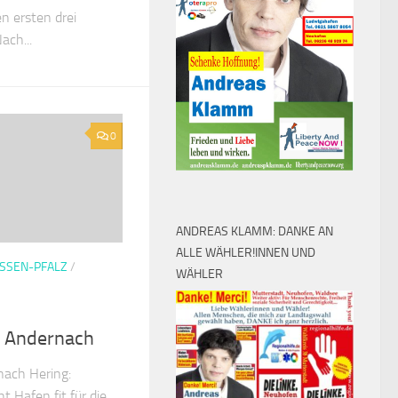
n ersten drei
ach...
0
ANDREAS KLAMM: DANKE AN
ALLE WÄHLER!INNEN UND
SSEN-PFALZ
/
WÄHLER
l Andernach
nach Hering:
 Hafen fit für die