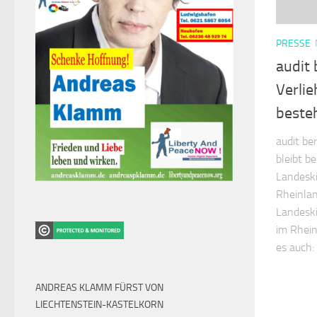
PRESSE
audit 
Verlie
beste
audit ber
bleibt b
Landeski
Rheinlan
Landeski
im Rhein
es auch: 
ANDREAS KLAMM FÜRST VON
LIECHTENSTEIN-KASTELKORN