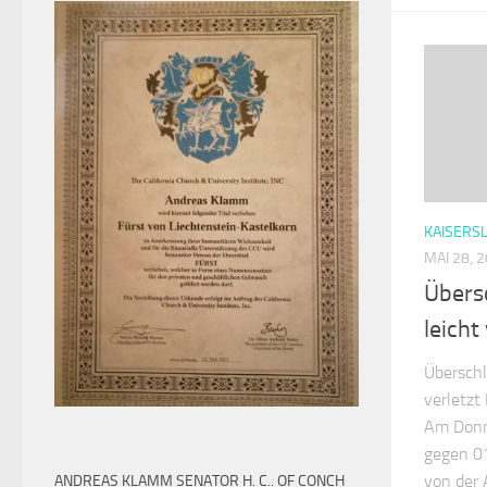
KAISERS
MAI 28, 
Übersc
leicht
Überschl
verletzt 
Am Donn
gegen 01
von der 
ANDREAS KLAMM SENATOR H. C.. OF CONCH