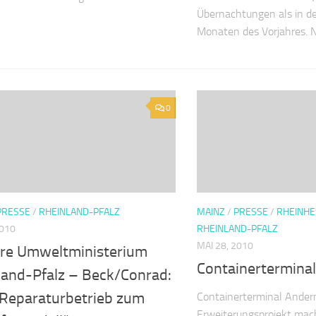
Übernachtungen als in de
Monaten des Vorjahres. N
0
PRESSE
/
RHEINLAND-PFALZ
MAINZ
/
PRESSE
/
RHEINHE
2010
RHEINLAND-PFALZ
MAI 28, 2010
hre Umweltministerium
Containertermina
land-Pfalz – Beck/Conrad:
Reparaturbetrieb zum
Containerterminal Ander
Erweiterungsprojekt macht