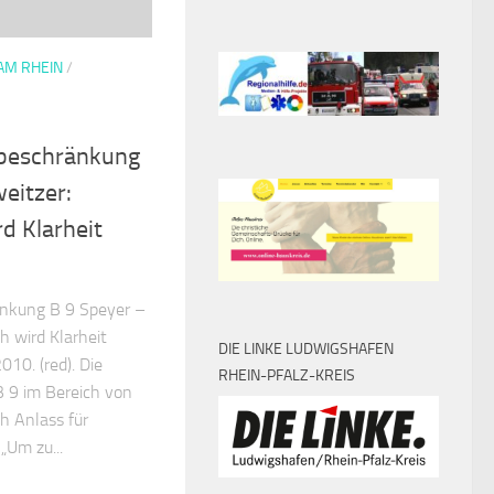
AM RHEIN
/
sbeschränkung
eitzer:
d Klarheit
nkung B 9 Speyer –
h wird Klarheit
DIE LINKE LUDWIGSHAFEN
010. (red). Die
RHEIN-PFALZ-KREIS
B 9 im Bereich von
h Anlass für
„Um zu...