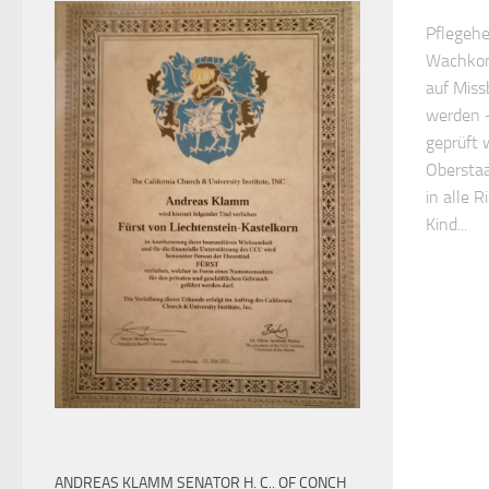
Pflegehe
Wachkom
auf Miss
werden –
geprüft 
Oberstaa
in alle 
Kind...
ANDREAS KLAMM SENATOR H. C.. OF CONCH