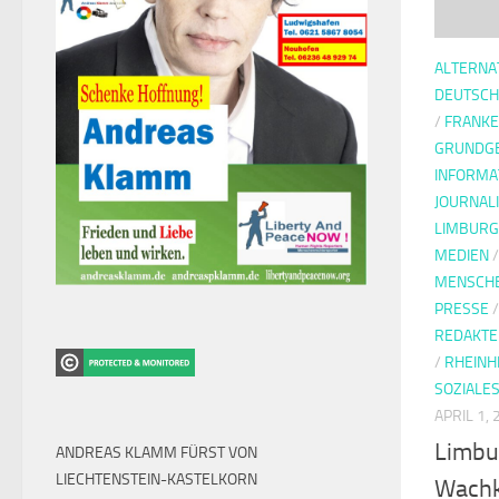
ALTERNA
DEUTSCH
/
FRANKE
GRUNDG
INFORMA
JOURNAL
LIMBUR
MEDIEN
MENSCH
PRESSE
REDAKT
/
RHEINH
SOZIALE
APRIL 1,
Limbu
ANDREAS KLAMM FÜRST VON
LIECHTENSTEIN-KASTELKORN
Wachk