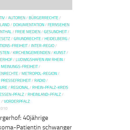
TIV
/
AUTOREN
/
BÜRGERRECHTE
/
LAND
/
DOKUMENTATION
/
FERNSEHEN
NTHAL
/
FREIE MEDIEN
/
GESUNDHEIT
/
ESETZ
/
GRUNDRECHTE
/
HEIDELBERG
/
TIONS-FREIHEIT
/
INTER-REGIO
/
ISTEN
/
KIRCHENGEMEINDEN
/
KUNST
/
GERHOF
/
LUDWIGSHAFEN AM RHEIN
/
/
MEINUNGS-FREIHEIT
/
ENRECHTE
/
METROPOL-REGION
/
/
PRESSEFREIHEIT
/
RADIO
/
EURE
/
REGIONAL
/
RHEIN-PFALZ-KREIS
ESSEN-PFALZ
/
RHEINLAND-PFALZ
/
S
/
VORDERPFALZ
 2010
rgerhof: 40jährige
oma-Patientin schwanger