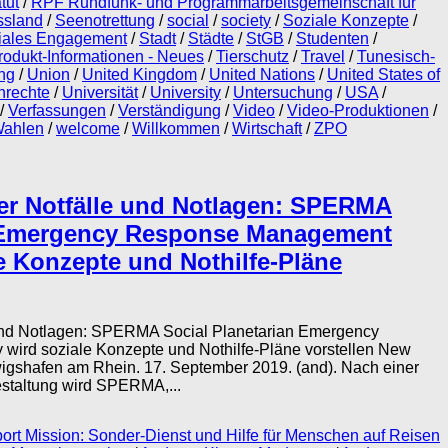
tut
/
RPF Rundfunk- und Programmarbeitsgemeinschaft für
ssland
/
Seenotrettung
/
social
/
society
/
Soziale Konzepte
/
iales Engagement
/
Stadt
/
Städte
/
StGB
/
Studenten
/
rodukt-Informationen - Neues
/
Tierschutz
/
Travel
/
Tunesisch-
ng
/
Union
/
United Kingdom
/
United Nations
/
United States of
nrechte
/
Universität
/
University
/
Untersuchung
/
USA
/
/
Verfassungen
/
Verständigung
/
Video
/
Video-Produktionen
/
ahlen
/
welcome
/
Willkommen
/
Wirtschaft
/
ZPO
er Notfälle und Notlagen: SPERMA
n Emergency Response Management
e Konzepte und Nothilfe-Pläne
 und Notlagen: SPERMA Social Planetarian Emergency
ird soziale Konzepte und Nothilfe-Pläne vorstellen New
wigshafen am Rhein. 17. September 2019. (and). Nach einer
staltung wird SPERMA,...
port Mission: Sonder-Dienst und Hilfe für Menschen auf Reisen