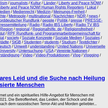
alism
/
journalists
/
Kultur
/
Länder
/
Liberty and Peace NOW!
/
iberty and Peace NOW! Human Rights Reporters
/
Lokal
/
edien
/
Medienrecht
/
Medizin
/
Meinungs-Freiheit
/
hte
/
Metropole
/
multinational
/
Nachrichten
/
NDR
/
news
/
orddeutscher Rundfunk
/
people
/
Politik
/
presse
/
PRESSE-
ressemitteilung
/
Radio
/
Radio IBS Liberty
/
Radio TV IBS
/
Region
/
regional
/
Regionalhilfe. de
/
Religionsfreiheit
/
tut
/
RPF Rundfunk- und Programmarbeitsgemeinschaft für
ial
/
society
/
Soziale Konzepte
/
Soziale Medien
/
Soziales
/
tädte
/
StGB
/
Studenten
/
students
/
Studium
/
Textdichter
/
eutsch
/
Umwelt
/
understanding
/
United Nations
/
Universelle
University
/
Untersuchung
/
USA
/
Vereinte Nationen
/
rständigung
/
Video
/
Video-Produktionen
/
Vlog
/
Vlogging
/
ares Leid und die Suche nach Heilung
isierte Menschen
rnet und ein spirituelles Hilfe-Angebot für Menschen mit
1. Die Betroffenheit, das Leiden, der Schock und die
ch dem rassistischen Terror-Akt und Morden geliebter...