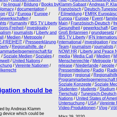
B
/
bi-lingual
/
Bildung
/
Books by
Klamm-Sabaot
/
Andreas P. Kl
plomacy
/
documentation
/
Französisch
/
Deutsch-Tunesis
ion
/
EU
/
Europa
/
Europe
/
/
Eilmeldung
/
EMRK Europäisc
Gewerkschaften
/
Europa
/
Europe
/
Event
/
famili
ghts
/
Humanity
/
IBS TV Liberty
Main
/
Französisch-Deutsch
/
f
ions-Freiheit
/
investigativ
/
Gesundheit
/
gewerkschaft
/
Ge
nalism
/
journalists
/
Liberty and
Groß Britannien
/
grundgesetz
ll
/
Medien
/
Metropole
/
IBS TV Liberty
/
IFN Internatio
-FREIHEIT
/
Presseerklärung
/
international
/
investigation
/
inv
berty
/
Regionalhilfe. de
/
Team
/
journalism
/
journalists
/
ammarbeitsgemeinschaft für
NOW! HR
/
Liberty and Peace
e
/
Soziale Medien
/
Soziales
/
media
/
Media Call
/
Medien
/
M
welt
/
United Nations
/
Menschenrechte
/
Metropole
/
M
uchung
/
Vereinte Nationen
/
release
/
Niederlande
/
people
lkerrecht
Pressemitteilung
/
Radio
/
Radio
Region
/
regional
/
Regionalhilf
Programmarbeitsgemeinschaft f
Soziale Konzepte
/
Soziale Me
tigation should be
Studenten
/
students
/
Studium
Tierschutz
/
Tunesisch-Deutsch
Nations
/
United States of Amer
Untersuchung
/
USA
/
Vereinte
Video-Produktionen
/
Vlog
/
Völ
nched by Andreas Klamm
ng device which could be
März 29, 2020