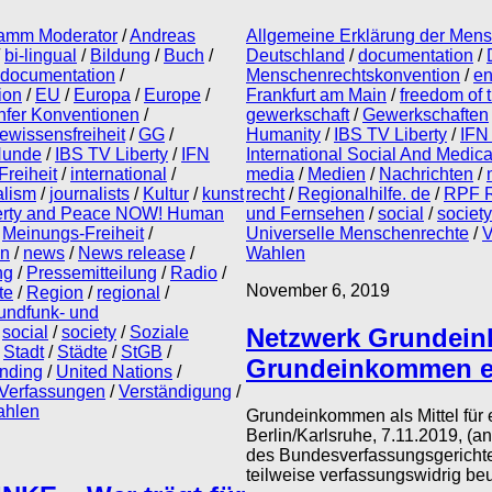
amm Moderator
/
Andreas
Allgemeine Erklärung der Men
/
bi-lingual
/
Bildung
/
Buch
/
Deutschland
/
documentation
/
documentation
/
Menschenrechtskonvention
/
e
ion
/
EU
/
Europa
/
Europe
/
Frankfurt am Main
/
freedom of 
fer Konventionen
/
gewerkschaft
/
Gewerkschaften
ewissensfreiheit
/
GG
/
Humanity
/
IBS TV Liberty
/
IFN
unde
/
IBS TV Liberty
/
IFN
International Social And Medic
Freiheit
/
international
/
media
/
Medien
/
Nachrichten
/
alism
/
journalists
/
Kultur
/
kunst
recht
/
Regionalhilfe. de
/
RPF R
erty and Peace NOW! Human
und Fernsehen
/
social
/
society
/
Meinungs-Freiheit
/
Universelle Menschenrechte
/
V
en
/
news
/
News release
/
Wahlen
ng
/
Pressemitteilung
/
Radio
/
November 6, 2019
te
/
Region
/
regional
/
ndfunk- und
Netzwerk Grundein
/
social
/
society
/
Soziale
/
Stadt
/
Städte
/
StGB
/
Grundeinkommen e
nding
/
United Nations
/
Verfassungen
/
Verständigung
/
hlen
Grundeinkommen als Mittel für 
Berlin/Karlsruhe, 7.11.2019, 
des Bundesverfassungsgerichtes
teilweise verfassungswidrig beur