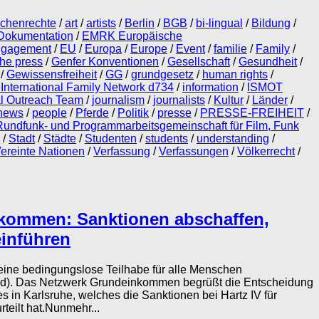
schenrechte
/
art
/
artists
/
Berlin
/
BGB
/
bi-lingual
/
Bildung
/
Dokumentation
/
EMRK Europäische
ngagement
/
EU
/
Europa
/
Europe
/
Event
/
familie
/
Family
/
the press
/
Genfer Konventionen
/
Gesellschaft
/
Gesundheit
/
/
Gewissensfreiheit
/
GG
/
grundgesetz
/
human rights
/
 International Family Network d734
/
information
/
ISMOT
al Outreach Team
/
journalism
/
journalists
/
Kultur
/
Länder
/
news
/
people
/
Pferde
/
Politik
/
presse
/
PRESSE-FREIHEIT
/
undfunk- und Programmarbeitsgemeinschaft für Film, Funk
/
Stadt
/
Städte
/
Studenten
/
students
/
understanding
/
ereinte Nationen
/
Verfassung
/
Verfassungen
/
Völkerrecht
/
kommen: Sanktionen abschaffen,
inführen
eine bedingungslose Teilhabe für alle Menschen
(and). Das Netzwerk Grundeinkommen begrüßt die Entscheidung
 in Karlsruhe, welches die Sanktionen bei Hartz IV für
teilt hat.Nunmehr...