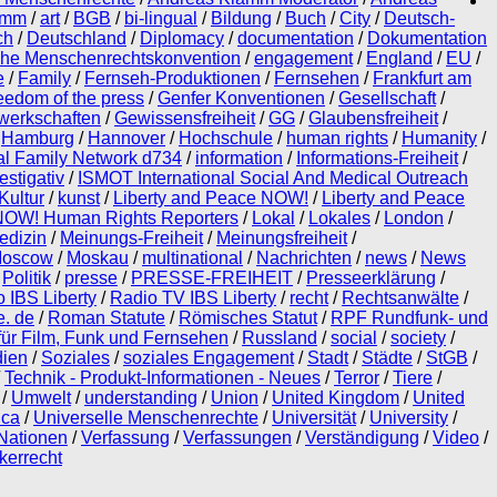
amm
/
art
/
BGB
/
bi-lingual
/
Bildung
/
Buch
/
City
/
Deutsch-
ch
/
Deutschland
/
Diplomacy
/
documentation
/
Dokumentation
he Menschenrechtskonvention
/
engagement
/
England
/
EU
/
e
/
Family
/
Fernseh-Produktionen
/
Fernsehen
/
Frankfurt am
reedom of the press
/
Genfer Konventionen
/
Gesellschaft
/
werkschaften
/
Gewissensfreiheit
/
GG
/
Glaubensfreiheit
/
/
Hamburg
/
Hannover
/
Hochschule
/
human rights
/
Humanity
/
nal Family Network d734
/
information
/
Informations-Freiheit
/
estigativ
/
ISMOT International Social And Medical Outreach
Kultur
/
kunst
/
Liberty and Peace NOW!
/
Liberty and Peace
 NOW! Human Rights Reporters
/
Lokal
/
Lokales
/
London
/
edizin
/
Meinungs-Freiheit
/
Meinungsfreiheit
/
oscow
/
Moskau
/
multinational
/
Nachrichten
/
news
/
News
/
Politik
/
presse
/
PRESSE-FREIHEIT
/
Presseerklärung
/
 IBS Liberty
/
Radio TV IBS Liberty
/
recht
/
Rechtsanwälte
/
e. de
/
Roman Statute
/
Römisches Statut
/
RPF Rundfunk- und
ür Film, Funk und Fernsehen
/
Russland
/
social
/
society
/
dien
/
Soziales
/
soziales Engagement
/
Stadt
/
Städte
/
StGB
/
/
Technik - Produkt-Informationen - Neues
/
Terror
/
Tiere
/
/
Umwelt
/
understanding
/
Union
/
United Kingdom
/
United
ica
/
Universelle Menschenrechte
/
Universität
/
University
/
 Nationen
/
Verfassung
/
Verfassungen
/
Verständigung
/
Video
/
kerrecht