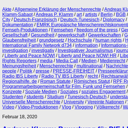
Akte
/
Allgemeine Erklärung der Menschenrechte
/
Andreas Kl
Klamm-Sabaot
/
Andreas P. Klamm
/
art
/
artists
/
Berlin
/
BGB
City
/
Deutsch-Französisch
/
Deutsch-Tunesisch
/
Diplomacy
/
Dokumentation
/
EMRK Europäische Menschenrechtskonvent
Fernseh-Produktionen
/
Fernsehen
/
freedom of the press
/
Gen
Gesellschaft
/
Gesundheit
/
gewerkschaft
/
Gewerkschaften
/
G
Glaubensfreiheit
/
grundgesetz
/
Hochschule
/
human rights
/
H
International Family Network d734
/
information
/
Informations-
investigation
/
investigativ
/
Investigativer Journalismus
/
journ
/
Liberty and Peace NOW!
/
Liberty and Peace NOW! HR
/
Lib
Rights Reporters
/
media
/
Media Call
/
Medien
/
Medienrecht
Meinungsfreiheit
/
Menschenrechte
/
multinational
/
Nachricht
people
/
Politik
/
presse
/
PRESSE-FREIHEIT
/
Presseerkläru
Radio IBS Liberty
/
Radio TV IBS Liberty
/
recht
/
Rechtsanwäl
Regionalhilfe. de
/
Roman Statute
/
Römisches Statut
/
RPF Ru
Programmarbeitsgemeinschaft für Film, Funk und Fernsehen
Konzepte
/
Soziale Medien
/
Soziales
/
soziales Engagement
Studenten
/
students
/
Studium
/
Tunesisch-Deutsch
/
understa
Universelle Menschenrechte
/
University
/
Vereinte Nationen
/
Video
/
Video-Produktionen
/
Vlog
/
Vlogging
/
Völkerrecht
/
Wa
Februar 18, 2020