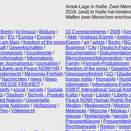
Amok-Lage in Halle: Zwei Mensc
2019. (and) In Halle hat mindes
Waffen zwei Menschen erschoss
/
Berlin
/
bi-lingual
/
Bildung
/
10 Commandments
/
2009
/
Air
on
/
EU
/
Europa
/
Europe
/
/
Akte
/
Andreas Klamm
/
Andre
t am Main
/
freedom of the press
Klamm
/
art
/
artists
/
Berlin
/
BG
aft
/
Gewerkschaften
/
Business
/
City
/
Deutsch-Franz
rundgesetz
/
Grundrechte
/
documentation
/
Dokumentatio
/
information
/
Informations-
Menschenrechtskonvention
/
e
ver Journalismus
/
journalism
/
Family
/
Fernseh-Produktionen
Liberty and Peace NOW! HR
/
freedom of the press
/
Gesellsch
dienrecht
/
Meinungs-Freiheit
/
Gewissensfreiheit
/
GG
/
Glaube
/
Nachrichten
/
news
/
News
human rights
/
Humanity
/
Hund
PRESSE-FREIHEIT
/
information
/
Informations-Freihe
berty
/
social
/
society
/
Soziale
ISMOT International Social An
ts
/
Studium
/
Technik - Produkt-
Kultur
/
kunst
/
Länder
/
Liberty
ted Nations
/
Universelle
Peace NOW! Human Rights Rep
einte Nationen
/
Verfassung
/
Medien
/
Medienrecht
/
Medizin
Vlog
/
Völkerrecht
Metropole
/
Moscow
/
Moskau
/
release
/
Niederlande
/
people
Presseerklärung
/
Pressemittei
Rechtsanwälte
/
Region
/
regio