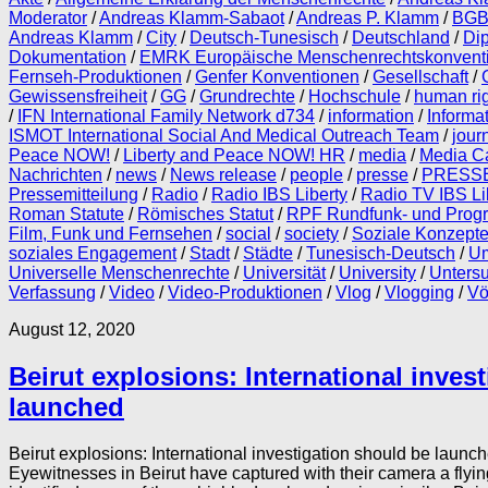
Moderator
/
Andreas Klamm-Sabaot
/
Andreas P. Klamm
/
BG
Andreas Klamm
/
City
/
Deutsch-Tunesisch
/
Deutschland
/
Di
Dokumentation
/
EMRK Europäische Menschenrechtskonvent
Fernseh-Produktionen
/
Genfer Konventionen
/
Gesellschaft
/
Gewissensfreiheit
/
GG
/
Grundrechte
/
Hochschule
/
human ri
/
IFN International Family Network d734
/
information
/
Informat
ISMOT International Social And Medical Outreach Team
/
jour
Peace NOW!
/
Liberty and Peace NOW! HR
/
media
/
Media Ca
Nachrichten
/
news
/
News release
/
people
/
presse
/
PRESSE
Pressemitteilung
/
Radio
/
Radio IBS Liberty
/
Radio TV IBS Li
Roman Statute
/
Römisches Statut
/
RPF Rundfunk- und Progr
Film, Funk und Fernsehen
/
social
/
society
/
Soziale Konzept
soziales Engagement
/
Stadt
/
Städte
/
Tunesisch-Deutsch
/
Um
Universelle Menschenrechte
/
Universität
/
University
/
Unters
Verfassung
/
Video
/
Video-Produktionen
/
Vlog
/
Vlogging
/
Vö
August 12, 2020
Beirut explosions: International inves
launched
Beirut explosions: International investigation should be lau
Eyewitnesses in Beirut have captured with their camera a flyi