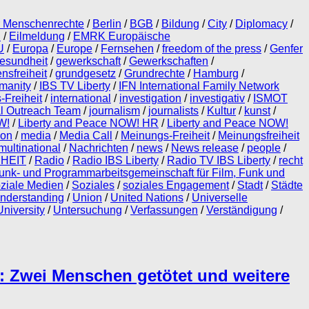
r Menschenrechte
/
Berlin
/
BGB
/
Bildung
/
City
/
Diplomacy
/
n
/
Eilmeldung
/
EMRK Europäische
U
/
Europa
/
Europe
/
Fernsehen
/
freedom of the press
/
Genfer
esundheit
/
gewerkschaft
/
Gewerkschaften
/
nsfreiheit
/
grundgesetz
/
Grundrechte
/
Hamburg
/
manity
/
IBS TV Liberty
/
IFN International Family Network
-Freiheit
/
international
/
investigation
/
investigativ
/
ISMOT
al Outreach Team
/
journalism
/
journalists
/
Kultur
/
kunst
/
W!
/
Liberty and Peace NOW! HR
/
Liberty and Peace NOW!
on
/
media
/
Media Call
/
Meinungs-Freiheit
/
Meinungsfreiheit
multinational
/
Nachrichten
/
news
/
News release
/
people
/
HEIT
/
Radio
/
Radio IBS Liberty
/
Radio TV IBS Liberty
/
recht
nk- und Programmarbeitsgemeinschaft für Film, Funk und
ziale Medien
/
Soziales
/
soziales Engagement
/
Stadt
/
Städte
nderstanding
/
Union
/
United Nations
/
Universelle
University
/
Untersuchung
/
Verfassungen
/
Verständigung
/
: Zwei Menschen getötet und weitere