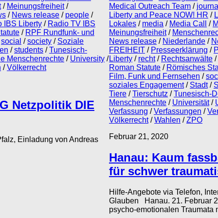
t
/
Meinungsfreiheit
/
Medical Outreach Team
/
journ
ws
/
News release
/
people
/
Liberty and Peace NOW! HR
/
L
 IBS Liberty
/
Radio TV IBS
Lokales
/
media
/
Media Call
/
M
atute
/
RPF Rundfunk- und
Meinungsfreiheit
/
Menschenrec
/
social
/
society
/
Soziale
News release
/
Niederlande
/
N
ten
/
students
/
Tunesisch-
FREIHEIT
/
Presseerklärung
/
P
le Menschenrechte
/
University
/
Liberty
/
recht
/
Rechtsanwälte
n
/
Völkerrecht
Roman Statute
/
Römisches Sta
Film, Funk und Fernsehen
/
soc
soziales Engagement
/
Stadt
/
S
Tiere
/
Tierschutz
/
Tunesisch-D
G Netzpolitik DIE
Menschenrechte
/
Universität
/
Verfassung
/
Verfassungen
/
Ve
Völkerrecht
/
Wahlen
/
ZPO
Februar 21, 2020
Pfalz, Einladung von Andreas
Hanau: Kaum fassb
für schwer traumat
Hilfe-Angebote via Telefon, Inte
Glauben Hanau. 21. Februar 202
psycho-emotionalen Traumata na