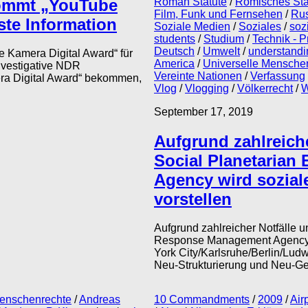
ommt „YouTube
Roman Statute
/
Römisches Sta
Film, Funk und Fernsehen
/
Ru
ste Information
Soziale Medien
/
Soziales
/
soz
students
/
Studium
/
Technik - P
Deutsch
/
Umwelt
/
understandi
Kamera Digital Award“ für
America
/
Universelle Mensche
nvestigative NDR
Vereinte Nationen
/
Verfassung
a Digital Award“ bekommen,
Vlog
/
Vlogging
/
Völkerrecht
/
W
September 17, 2019
Aufgrund zahlreich
Social Planetaria
Agency wird sozial
vorstellen
Aufgrund zahlreicher Notfälle
Response Management Agency w
York City/Karlsruhe/Berlin/Lud
Neu-Strukturierung und Neu-Ge
Menschenrechte
/
Andreas
10 Commandments
/
2009
/
Air