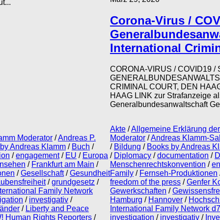
t...
Corona-Virus / COV
Generalbundesanwa
International Crimi
CORONA-VIRUS / COVID19 /
GENERALBUNDESANWALTSC
CRIMINAL COURT, DEN HAA
HAAG LINK zur Strafanzeige a
Generalbundesanwaltschaft Gen
Akte
/
Allgemeine Erklärung de
amm Moderator
/
Andreas P.
Moderator
/
Andreas Klamm-Sa
 by Andreas Klamm
/
Buch
/
/
Bildung
/
Books by Andreas 
ion
/
engagement
/
EU
/
Europa
/
Diplomacy
/
documentation
/
D
rnsehen
/
Frankfurt am Main
/
Menschenrechtskonvention
/
e
onen
/
Gesellschaft
/
Gesundheit
Family
/
Fernseh-Produktionen
ubensfreiheit
/
grundgesetz
/
freedom of the press
/
Genfer K
ternational Family Network
Gewerkschaften
/
Gewissensfre
igation
/
investigativ
/
Hamburg
/
Hannover
/
Hochsch
änder
/
Liberty and Peace
International Family Network d
! Human Rights Reporters
/
investigation
/
investigativ
/
Inve