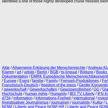
identified a one of those highly developed cruise missiles Beiru
Akte
/
Allgemeine Erklärung der Menschenrechte
/
Andreas Kl
Klamm
/
art
/
artists
/
Berlin
/
BGB
/
bi-lingual
/
Bildung
/
Books
Dokumentation
/
EMRK Europäische Menschenrechtskonvent
/
Europe
/
Event
/
familie
/
Family
/
Fernseh-Produktionen
/
Fe
Französisch-Deutsch
/
freedom of the press
/
Genfer Konventi
/
gewerkschaft
/
Gewerkschaften
/
Gewissensfreiheit
/
GG
/
Gla
Hochschule
/
human rights
/
Humanity
/
IBS TV Liberty
/
IFN In
d734
/
information
/
Informations-Freiheit
/
international
/
invest
Investigativer Journalismus
/
journalism
/
journalists
/
Kultur
/
L
NOW!
/
Liberty and Peace NOW! HR
/
Liberty and Peace NOW