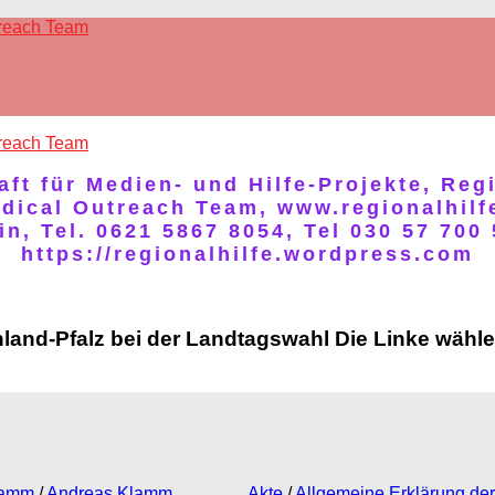
treach Team
treach Team
ft für Medien- und Hilfe-Projekte, Reg
edical Outreach Team, www.regionalhil
, Tel. 0621 5867 8054, Tel 030 57 700 
https://regionalhilfe.wordpress.com
land-Pfalz bei der Landtagswahl Die Linke wähl
lamm
/
Andreas Klamm
Akte
/
Allgemeine Erklärung de