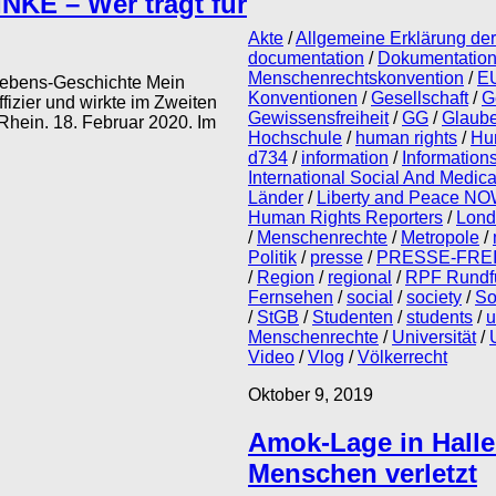
NKE – Wer trägt für
Akte
/
Allgemeine Erklärung de
documentation
/
Dokumentatio
Menschenrechtskonvention
/
E
 Lebens-Geschichte Mein
Konventionen
/
Gesellschaft
/
G
fizier und wirkte im Zweiten
Gewissensfreiheit
/
GG
/
Glaube
hein. 18. Februar 2020. Im
Hochschule
/
human rights
/
Hu
d734
/
information
/
Informations
International Social And Medic
Länder
/
Liberty and Peace NO
Human Rights Reporters
/
Lond
/
Menschenrechte
/
Metropole
/
Politik
/
presse
/
PRESSE-FREI
/
Region
/
regional
/
RPF Rundfu
Fernsehen
/
social
/
society
/
So
/
StGB
/
Studenten
/
students
/
u
Menschenrechte
/
Universität
/
Video
/
Vlog
/
Völkerrecht
Oktober 9, 2019
Amok-Lage in Halle
Menschen verletzt