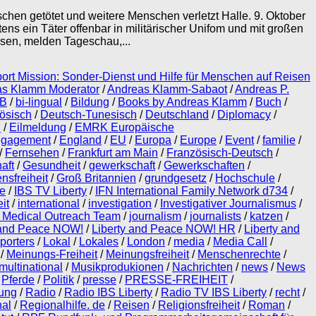
hen getötet und weitere Menschen verletzt Halle. 9. Oktober
tens ein Täter offenbar in militärischer Unifom und mit großen
en, melden Tageschau,...
port Mission: Sonder-Dienst und Hilfe für Menschen auf Reisen
as Klamm Moderator
/
Andreas Klamm-Sabaot
/
Andreas P.
B
/
bi-lingual
/
Bildung
/
Books by Andreas Klamm
/
Buch
/
ösisch
/
Deutsch-Tunesisch
/
Deutschland
/
Diplomacy
/
n
/
Eilmeldung
/
EMRK Europäische
ngagement
/
England
/
EU
/
Europa
/
Europe
/
Event
/
familie
/
/
Fernsehen
/
Frankfurt am Main
/
Französisch-Deutsch
/
aft
/
Gesundheit
/
gewerkschaft
/
Gewerkschaften
/
nsfreiheit
/
Groß Britannien
/
grundgesetz
/
Hochschule
/
e
/
IBS TV Liberty
/
IFN International Family Network d734
/
it
/
international
/
investigation
/
Investigativer Journalismus
/
d Medical Outreach Team
/
journalism
/
journalists
/
katzen
/
 and Peace NOW!
/
Liberty and Peace NOW! HR
/
Liberty and
orters
/
Lokal
/
Lokales
/
London
/
media
/
Media Call
/
/
Meinungs-Freiheit
/
Meinungsfreiheit
/
Menschenrechte
/
multinational
/
Musikprodukionen
/
Nachrichten
/
news
/
News
/
Pferde
/
Politik
/
presse
/
PRESSE-FREIHEIT
/
lung
/
Radio
/
Radio IBS Liberty
/
Radio TV IBS Liberty
/
recht
/
nal
/
Regionalhilfe. de
/
Reisen
/
Religionsfreiheit
/
Roman
/