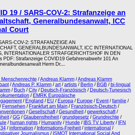
ID 19 / SARS-COV-2: Strafanzeige an
ltschaft, Generalbundesanwalt, ICC
nal Court
 SARS-COV-2: STRAFANZEIGE AN
HAFT, GENERALBUNDESANWALT, ICC INTERNATIONAL
G, INTERNATIONALER STRAFGERICHTSHOF IN DEN
ls PDF: Strafanzeige COVID19 Gefahrenabwehr 101 An
eralbundesanwalt Herrn Dr....
r Menschenrechte
/
Andreas Klamm
/
Andreas Klamm
baot
/
Andreas P. Klamm
/
art
/
artists
/
Berlin
/
BGB
/
bi-lingual
Klamm
/
Buch
/
City
/
Deutsch-Französisch
/
Deutsch-Tunesisch
okumentation
/
EMRK Europäische
ngagement
/
England
/
EU
/
Europa
/
Europe
/
Event
/
familie
/
/
Fernsehen
/
Frankfurt am Main
/
Französisch-Deutsch
/
onventionen
/
Gesellschaft
/
Gesundheit
/
gewerkschaft
/
iheit
/
GG
/
Glaubensfreiheit
/
grundgesetz
/
Grundrechte
/
ule
/
human rights
/
Humanity
/
Hunde
/
IBS TV Liberty
/
IFN
734
/
information
/
Informations-Freiheit
/
international
/
stigativer Journalismus
/
ISMOT International Social And