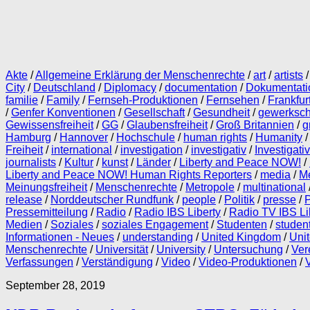
Akte
/
Allgemeine Erklärung der Menschenrechte
/
art
/
artists
City
/
Deutschland
/
Diplomacy
/
documentation
/
Dokumentati
familie
/
Family
/
Fernseh-Produktionen
/
Fernsehen
/
Frankfur
/
Genfer Konventionen
/
Gesellschaft
/
Gesundheit
/
gewerksch
Gewissensfreiheit
/
GG
/
Glaubensfreiheit
/
Groß Britannien
/
g
Hamburg
/
Hannover
/
Hochschule
/
human rights
/
Humanity
Freiheit
/
international
/
investigation
/
investigativ
/
Investigati
journalists
/
Kultur
/
kunst
/
Länder
/
Liberty and Peace NOW!
/
Liberty and Peace NOW! Human Rights Reporters
/
media
/
Me
Meinungsfreiheit
/
Menschenrechte
/
Metropole
/
multinational
release
/
Norddeutscher Rundfunk
/
people
/
Politik
/
presse
/
Pressemitteilung
/
Radio
/
Radio IBS Liberty
/
Radio TV IBS Li
Medien
/
Soziales
/
soziales Engagement
/
Studenten
/
studen
Informationen - Neues
/
understanding
/
United Kingdom
/
Uni
Menschenrechte
/
Universität
/
University
/
Untersuchung
/
Ver
Verfassungen
/
Verständigung
/
Video
/
Video-Produktionen
/
September 28, 2019