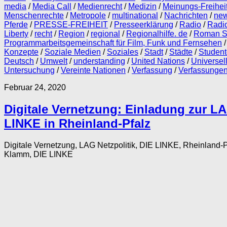
media
/
Media Call
/
Medienrecht
/
Medizin
/
Meinungs-Freihei
Menschenrechte
/
Metropole
/
multinational
/
Nachrichten
/
ne
Pferde
/
PRESSE-FREIHEIT
/
Presseerklärung
/
Radio
/
Radio
Liberty
/
recht
/
Region
/
regional
/
Regionalhilfe. de
/
Roman St
Programmarbeitsgemeinschaft für Film, Funk und Fernsehen
Konzepte
/
Soziale Medien
/
Soziales
/
Stadt
/
Städte
/
Studen
Deutsch
/
Umwelt
/
understanding
/
United Nations
/
Universel
Untersuchung
/
Vereinte Nationen
/
Verfassung
/
Verfassunge
Februar 24, 2020
Digitale Vernetzung: Einladung zur LA
LINKE in Rheinland-Pfalz
Digitale Vernetzung, LAG Netzpolitik, DIE LINKE, Rheinland-
Klamm, DIE LINKE