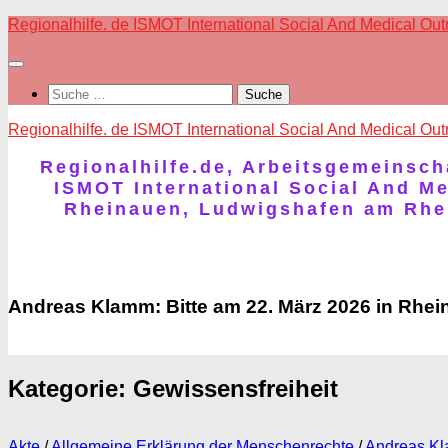
Skip
Regionalhilfe. de ISMOT International Social And Medical Ou
to
content
Suche
nach:
Regionalhilfe. de ISMOT International Social And Medical Ou
Regionalhilfe.de, Arbeitsgemeinscha
ISMOT International Social And M
Rheinauen, Ludwigshafen am Rhein
Andreas Klamm: Bitte am 22. März 2026 in Rhein
Kategorie:
Gewissensfreiheit
Akte
/
Allgemeine Erklärung der Menschenrechte
/
Andreas K