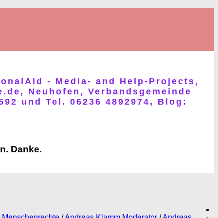
ionalAid - Media- and Help-Projects,
fe.de, Neuhofen, Verbandsgemeinde
592 und Tel. 06236 4892974, Blog:
en. Danke.
r Menschenrechte
/
Andreas Klamm Moderator
/
Andreas