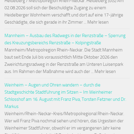
Heidelberg / Metropolregion Rhein-Neckar. Heidelberg (ots) Am
02.08.2026 soll sich der Beschuldigte Zugang zu einem
Heidelberger Wohnheim verschafft und dort auf eine 17-jährige
Geschädigte, die sich gerade in ihr Zimmer ... Mehr lesen
Mannheim – Ausbau des Radwegs in der Renzstraße – Sperrung
des Kreuzungsbereichs Renzstraße – Kolpingstraße
Mannheim/Metropolregion Rhein-Neckar. Die Stadt Mannheim
baut seit Ende Juli bis voraussichtlich Mitte Oktober 2026 den
Zweirichtungsradweg in der Renzstraße am Unteren Luisenpark
aus. Im Rahmen der Maßnahme wird auch der ... Mehr lesen
Weinheim – Augen und Ohren wandern – durch die
Stadtgeschichte Stadtführung im Sitzen – Im Weinheimer
Schlosshof am 16. August mit Franz Piva, Torsten Fetzner und Dr.
Markus
Weinheim/Rhein-Neckar-Kreis/Metropolregional Rhein-Neckar.
Wer will Franz Piva nochmal sehen und hören, das Urgestein der
Weinheimer Stadtführer, obwohl er im vergangenen Jahr keine