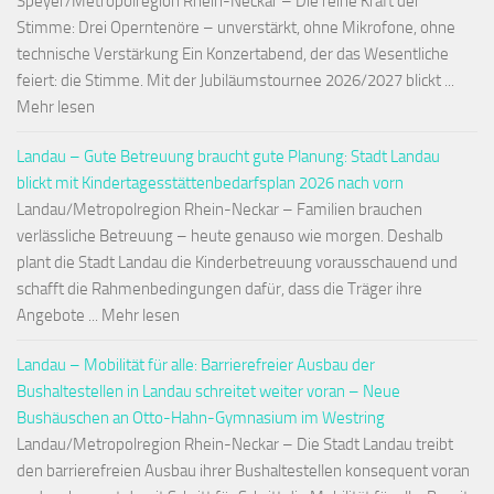
Speyer/Metropolregion Rhein-Neckar – Die reine Kraft der
Stimme: Drei Operntenöre – unverstärkt, ohne Mikrofone, ohne
technische Verstärkung Ein Konzertabend, der das Wesentliche
feiert: die Stimme. Mit der Jubiläumstournee 2026/2027 blickt ...
Mehr lesen
Landau – Gute Betreuung braucht gute Planung: Stadt Landau
blickt mit Kindertagesstättenbedarfsplan 2026 nach vorn
Landau/Metropolregion Rhein-Neckar – Familien brauchen
verlässliche Betreuung – heute genauso wie morgen. Deshalb
plant die Stadt Landau die Kinderbetreuung vorausschauend und
schafft die Rahmenbedingungen dafür, dass die Träger ihre
Angebote ... Mehr lesen
Landau – Mobilität für alle: Barrierefreier Ausbau der
Bushaltestellen in Landau schreitet weiter voran – Neue
Bushäuschen an Otto-Hahn-Gymnasium im Westring
Landau/Metropolregion Rhein-Neckar – Die Stadt Landau treibt
den barrierefreien Ausbau ihrer Bushaltestellen konsequent voran