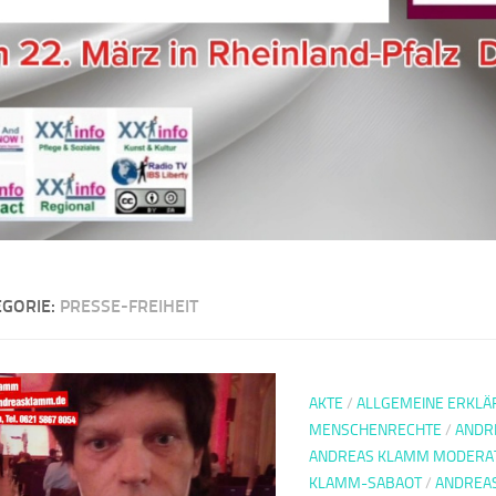
EGORIE:
PRESSE-FREIHEIT
AKTE
/
ALLGEMEINE ERKLÄ
MENSCHENRECHTE
/
ANDR
ANDREAS KLAMM MODERA
KLAMM-SABAOT
/
ANDREAS