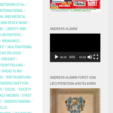
Y NETWORK D734
/
INTERNATIONAL
/
IAL AND MEDICAL
 AND PEACE NOW!
/
HR
/
LIBERTY AND
ANDREAS KLAMM
S REPORTERS
/
Video-
/
MEINUNGS-
Player
EIT
/
MULTINATIONAL
EWS RELEASE
/
00:00
03:58
-FREIHEIT
/
SEMITTEILUNG
/
/
RADIO TV IBS
DE
/
RPF RUNDFUNK-
ANDREAS KLAMM FÜRST VON
EMEINSCHAFT FÜR
LIECHTENSTEIN-KASTELKORN
N
/
SOCIAL
/
SOCIETY
IALE MEDIEN
/
STADT
D
/
UNDERSTANDING
/
ELLE