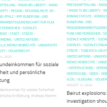
PRESSEMITTEILUNG
/
RADI
ITTEILUNG
/
RADIO IBS LIBERTY
/
RADIO
/
RADIO TV IBS LIBERTY
/
RE
IBERTY
/
REGION
/
REGIONALHILFE. DE
/
ROMAN STATUTE
/
RÖMISC
ND-PFALZ
/
RPF RUNDFUNK- UND
RUNDFUNK- UND
MARBEITSGEMEINSCHAFT FÜR FILM,
PROGRAMMARBEITSGEMEIN
D FERNSEHEN
/
SOZIALES
FUNK UND FERNSEHEN
/
SO
MENT
/
STADT
/
STÄDTE
/
SOZIALE KONZEPTE
/
SOZIA
ANDING
/
UNITED NATIONS
/
SOZIALES
/
SOZIALES ENG
ELLE MENSCHENRECHTE
/
UNIVERSITÄT
STÄDTE
/
TUNESISCH-DEUT
SITY
/
VÖLKERRECHT
UNITED NATIONS
/
UNIVERS
4, 2020
MENSCHENRECHTE
/
UNIVE
rundeinkommen für soziale
/
UNTERSUCHUNG
/
VEREIN
heit und persönliche
VERFASSUNG
/
VIDEO
/
VID
ltung
VLOG
/
VLOGGING
/
VÖLKE
AUGUST 12, 2020
deinkommen für soziale Sicherheit
Beirut explosions:
önliche Entfaltung, Andreas Klamm
investigation sho