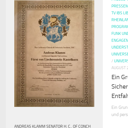
PRESSEM
TV IBS L
RHEINLA
PROGRAM
FUNK UN
ENGAGE
UNDERST
UNIVERS
/
UNIVER
AUGUST 2
Ein G
Sicher
Entfa
Ein Grun
und pers
ANDREAS KLAMM SENATOR H. C.. OF CONCH