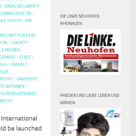
O
/
RADIO IBS LIBERTY
GIONALHILFE. DE
/
DIE LINKE NEUHOFEN
HES STATUT
/
RPF
RHEINAUEN
SCHAFT FÜR FILM,
CIAL
/
SOCIETY
/
LE MEDIEN
/
AGEMENT
/
STADT
/
SCH
/
UMWELT
/
ELLE
RSITÄT
/
UNIVERSITY
TE NATIONEN
/
EO-PRODUKTIONEN
/
FRIEDEN UND LIEBE LEBEN UND
RRECHT
WIRKEN
 International
uld be launched