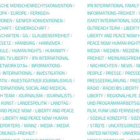
SCHE MENSCHENRECHTSKONVENTION
/
IFN INTERNATIONAL FAMIL
OPA
/
EUROPE
/
FERNSEH-
INFORMATIONS-FREIHEIT
/
IONEN
/
GENFER KONVENTIONEN
/
ISMOT INTERNATIONAL SOC
CHAFT
/
GEWERKSCHAFT
/
OUTREACH TEAM
/
LIBERTY
SCHAFTEN
/
GG
/
GLAUBENSFREIHEIT
/
LIBERTY AND PEACE NOW! 
ESETZ
/
HAMBURG
/
HANNOVER
/
PEACE NOW! HUMAN RIGHT
HULE
/
HUMAN RIGHTS
/
HUMANITY
/
MEDIA
/
MEDIEN
/
MEDIZIN
IBS TV LIBERTY
/
IFN INTERNATIONAL
FREIHEIT
/
MEINUNGSFREIH
NETWORK D734
/
INFORMATIONS-
/
NACHRICHTEN
/
NEWS
/
N
/
INTERNATIONAL
/
INVESTIGATION
/
PEOPLE
/
PRESSE
/
PRESSE
ATIV
/
INVESTIGATIVER JOURNALISMUS
/
PRESSEERKLÄRUNG
/
PRES
TERNATIONAL SOCIAL AND MEDICAL
RADIO
/
RADIO IBS LIBERTY
H TEAM
/
JOURNALISM
/
JOURNALISTS
/
LIBERTY
/
REGIONALHILFE. 
/
KUNST
/
LANDESPOLITIK
/
LANDTAG
/
UND PROGRAMMARBEITSG
AND PEACE NOW!
/
LIBERTY AND PEACE
FILM, FUNK UND FERNSEHE
/
LIBERTY AND PEACE NOW! HUMAN
/
SOZIALE KONZEPTE
/
SOZ
REPORTERS
/
MAINZ
/
MEDIA
/
MEDIA
/
STÄDTE
/
UNCATEGORIZE
INUNGS-FREIHEIT
/
UNITED NATIONS
/
UNIVERS