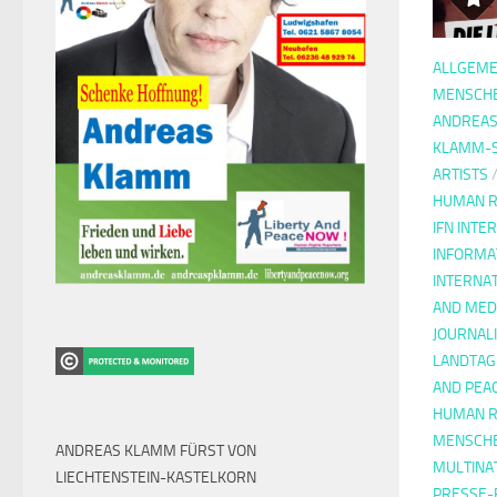
ALLGEME
MENSCH
ANDREA
KLAMM-
ARTISTS
HUMAN R
IFN INTE
INFORMA
INTERNA
AND MED
JOURNAL
LANDTAG
AND PEA
HUMAN R
MENSCH
ANDREAS KLAMM FÜRST VON
MULTINA
LIECHTENSTEIN-KASTELKORN
PRESSE-