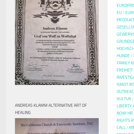
EUROPÄI
EU
/
EUR
PRODUKT
GESELLS
GEWERK
GRUNDG
HOCHSC
HUNDE
/
FAMILY 
FREIHEIT
INVESTIG
ISMOT IN
OUTREAC
KULTUR
ANDREAS KLAMM ALTERNATIVE ART OF
LIBERTY 
HEALING
NOW! HR
RIGHTS 
CALL
/
ME