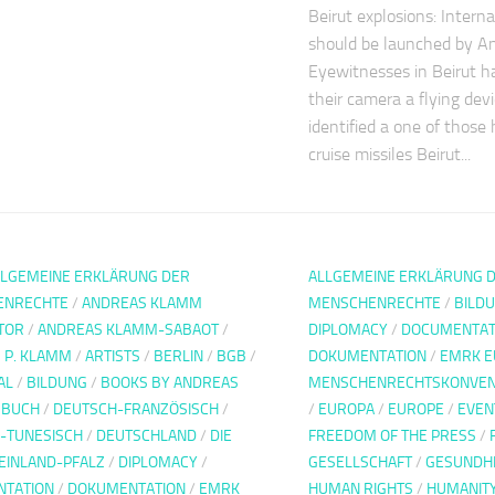
Beirut explosions: Interna
should be launched by 
Eyewitnesses in Beirut h
their camera a flying dev
identified a one of those
cruise missiles Beirut...
LLGEMEINE ERKLÄRUNG DER
ALLGEMEINE ERKLÄRUNG 
ENRECHTE
/
ANDREAS KLAMM
MENSCHENRECHTE
/
BILD
TOR
/
ANDREAS KLAMM-SABAOT
/
DIPLOMACY
/
DOCUMENTAT
 P. KLAMM
/
ARTISTS
/
BERLIN
/
BGB
/
DOKUMENTATION
/
EMRK E
AL
/
BILDUNG
/
BOOKS BY ANDREAS
MENSCHENRECHTSKONVEN
/
BUCH
/
DEUTSCH-FRANZÖSISCH
/
/
EUROPA
/
EUROPE
/
EVEN
-TUNESISCH
/
DEUTSCHLAND
/
DIE
FREEDOM OF THE PRESS
/
HEINLAND-PFALZ
/
DIPLOMACY
/
GESELLSCHAFT
/
GESUNDH
TATION
/
DOKUMENTATION
/
EMRK
HUMAN RIGHTS
/
HUMANIT