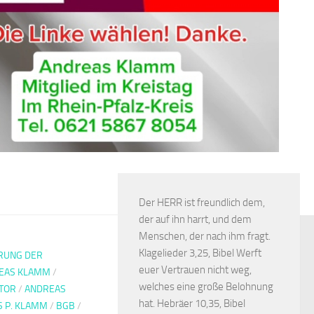
Der HERR ist freundlich dem,
der auf ihn harrt, und dem
Menschen, der nach ihm fragt.
Klagelieder 3,25, Bibel Werft
RUNG DER
euer Vertrauen nicht weg,
EAS KLAMM
/
welches eine große Belohnung
TOR
/
ANDREAS
hat. Hebräer 10,35, Bibel
 P. KLAMM
/
BGB
/