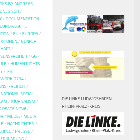
OKS BY ANDREAS
UNESISCH
/
Y
/
DOCUMENTATION
EUROPÄISCHE
TION
/
EU
/
EUROPA
/
KTIONEN
/
GENFER
CHAFT
/
SENSFREIHEIT
/
GG
/
ULE
/
HUMAN RIGHTS
TY
/
IFN
ETWORK D734
/
ONS-FREIHEIT
/
RNATIONAL SOCIAL
DIE LINKE LUDWIGSHAFEN
EAM
/
JOURNALISM
/
RHEIN-PFALZ-KREIS
D PEACE NOW!
/
HR
/
MEDIA
/
MEDIA
LE
/
NACHRICHTEN
/
EOPLE
/
PRESSE
/
EERKLÄRUNG
/