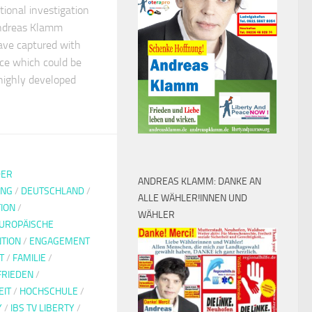
tional investigation
Andreas Klamm
ave captured with
ice which could be
 highly developed
DER
ANDREAS KLAMM: DANKE AN
UNG
/
DEUTSCHLAND
/
ALLE WÄHLER!INNEN UND
ION
/
WÄHLER
UROPÄISCHE
TION
/
ENGAGEMENT
T
/
FAMILIE
/
FRIEDEN
/
EIT
/
HOCHSCHULE
/
Y
/
IBS TV LIBERTY
/