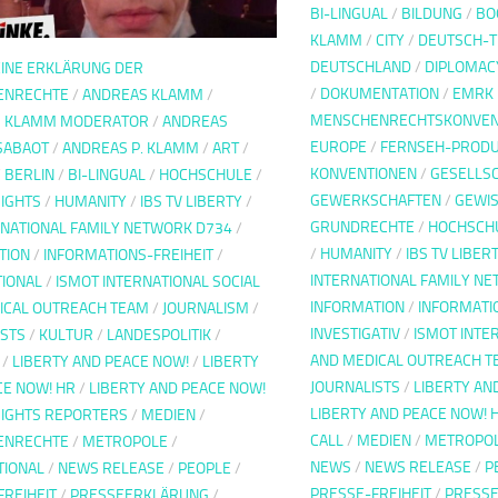
BI-LINGUAL
/
BILDUNG
/
BO
KLAMM
/
CITY
/
DEUTSCH-T
DEUTSCHLAND
/
DIPLOMAC
INE ERKLÄRUNG DER
/
DOKUMENTATION
/
EMRK 
ENRECHTE
/
ANDREAS KLAMM
/
MENSCHENRECHTSKONVEN
S KLAMM MODERATOR
/
ANDREAS
EUROPE
/
FERNSEH-PRODU
SABAOT
/
ANDREAS P. KLAMM
/
ART
/
KONVENTIONEN
/
GESELLS
/
BERLIN
/
BI-LINGUAL
/
HOCHSCHULE
/
GEWERKSCHAFTEN
/
GEWIS
IGHTS
/
HUMANITY
/
IBS TV LIBERTY
/
GRUNDRECHTE
/
HOCHSCH
RNATIONAL FAMILY NETWORK D734
/
/
HUMANITY
/
IBS TV LIBER
TION
/
INFORMATIONS-FREIHEIT
/
INTERNATIONAL FAMILY N
TIONAL
/
ISMOT INTERNATIONAL SOCIAL
INFORMATION
/
INFORMATI
ICAL OUTREACH TEAM
/
JOURNALISM
/
INVESTIGATIV
/
ISMOT INTE
ISTS
/
KULTUR
/
LANDESPOLITIK
/
AND MEDICAL OUTREACH T
/
LIBERTY AND PEACE NOW!
/
LIBERTY
JOURNALISTS
/
LIBERTY AN
CE NOW! HR
/
LIBERTY AND PEACE NOW!
LIBERTY AND PEACE NOW! 
IGHTS REPORTERS
/
MEDIEN
/
CALL
/
MEDIEN
/
METROPO
ENRECHTE
/
METROPOLE
/
NEWS
/
NEWS RELEASE
/
P
TIONAL
/
NEWS RELEASE
/
PEOPLE
/
PRESSE-FREIHEIT
/
PRESS
FREIHEIT
/
PRESSEERKLÄRUNG
/