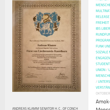
MENSCH
MULTINA
RELEASE
FREIHEIT
IBS LIBE
RUNDFUN
PROGRAM
FUNK UN
SOZIALE
ENGAGE
STUDENT
UNION
/
MENSCH
/
UNTER
VERSTÄN
OKTOBER 
Amok-
Mensc
ANDREAS KLAMM SENATOR H. C.. OF CONCH