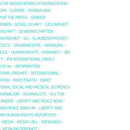
SCHE MENSCHENRECHTSKONVENTION
/
OPA
/
EUROPE
/
FERNSEHEN
/
 OF THE PRESS
/
GENFER
IONEN
/
GESELLSCHAFT
/
GESUNDHEIT
KSCHAFT
/
GEWERKSCHAFTEN
/
NSFREIHEIT
/
GG
/
GLAUBENSFREIHEIT
/
ESETZ
/
GRUNDRECHTE
/
HAMBURG
/
HULE
/
HUMAN RIGHTS
/
HUMANITY
/
IBS
TY
/
IFN INTERNATIONAL FAMILY
 D734
/
INFORMATION
/
TIONS-FREIHEIT
/
INTERNATIONAL
/
ATION
/
INVESTIGATIV
/
ISMOT
TIONAL SOCIAL AND MEDICAL OUTREACH
OURNALISM
/
JOURNALISTS
/
KULTUR
/
LÄNDER
/
LIBERTY AND PEACE NOW!
/
AND PEACE NOW! HR
/
LIBERTY AND
OW! HUMAN RIGHTS REPORTERS
/
/
MEDIA
/
MEDIA CALL
/
MEINUNGS-
/
MEINUNGSFREIHEIT
/