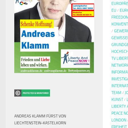
EUROPÄI
EU
/
EUR
FREEDOM
KONVENT
/
GEWER
GEWISSE
GRUNDG
HOCHSC
TV LIBER
NETWORK
INFORMA
INVESTIG
INTERNA
TEAM
/
J
KUNST
/
LIBERTY 
PEACE N
ANDREAS KLAMM FÜRST VON
LONDON
LIECHTENSTEIN-KASTELKORN
FREIHEIT