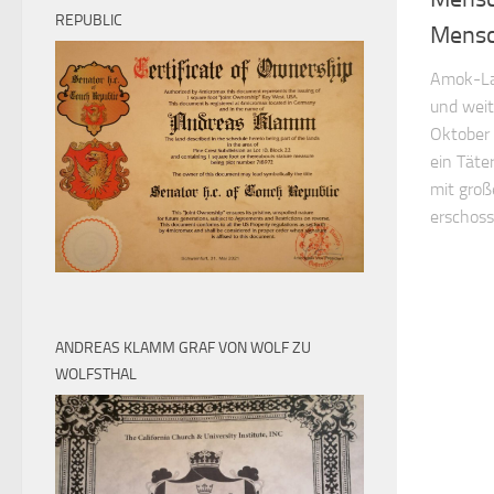
REPUBLIC
Mensc
Amok-La
und weit
Oktober 
ein Täte
mit gro
erschoss
ANDREAS KLAMM GRAF VON WOLF ZU
WOLFSTHAL