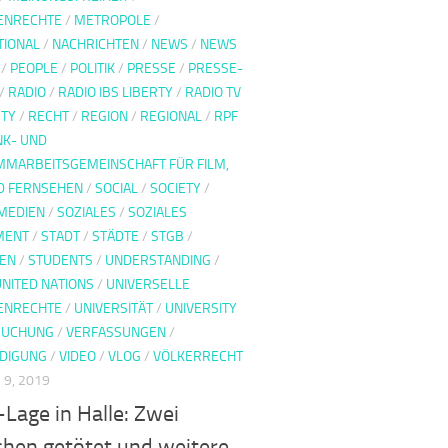
ENRECHTE
/
METROPOLE
/
TIONAL
/
NACHRICHTEN
/
NEWS
/
NEWS
/
PEOPLE
/
POLITIK
/
PRESSE
/
PRESSE-
/
RADIO
/
RADIO IBS LIBERTY
/
RADIO TV
RTY
/
RECHT
/
REGION
/
REGIONAL
/
RPF
K- UND
MARBEITSGEMEINSCHAFT FÜR FILM,
D FERNSEHEN
/
SOCIAL
/
SOCIETY
/
 MEDIEN
/
SOZIALES
/
SOZIALES
MENT
/
STADT
/
STÄDTE
/
STGB
/
EN
/
STUDENTS
/
UNDERSTANDING
/
UNITED NATIONS
/
UNIVERSELLE
ENRECHTE
/
UNIVERSITÄT
/
UNIVERSITY
SUCHUNG
/
VERFASSUNGEN
/
DIGUNG
/
VIDEO
/
VLOG
/
VÖLKERRECHT
9, 2019
Lage in Halle: Zwei
hen getötet und weitere