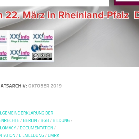
ATSARCHIV:
OKTOBER 2019
LLGEMEINE ERKLÄRUNG DER
ENRECHTE
/
BERLIN
/
BGB
/
BILDUNG
/
PLOMACY
/
DOCUMENTATION
/
TATION
/
EILMELDUNG
/
EMRK