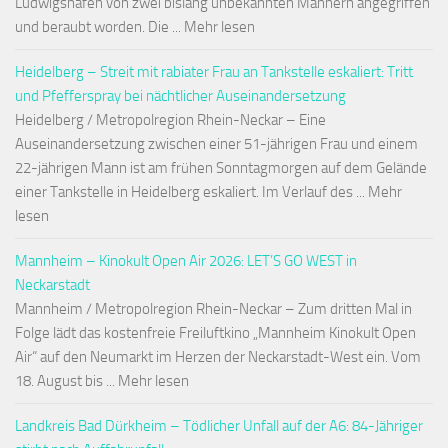
Ludwigshafen von zwei bislang unbekannten Männern angegriffen
und beraubt worden. Die ... Mehr lesen
Heidelberg – Streit mit rabiater Frau an Tankstelle eskaliert: Tritt
und Pfefferspray bei nächtlicher Auseinandersetzung
Heidelberg / Metropolregion Rhein-Neckar – Eine
Auseinandersetzung zwischen einer 51-jährigen Frau und einem
22-jährigen Mann ist am frühen Sonntagmorgen auf dem Gelände
einer Tankstelle in Heidelberg eskaliert. Im Verlauf des ... Mehr
lesen
Mannheim – Kinokult Open Air 2026: LET’S GO WEST in
Neckarstadt
Mannheim / Metropolregion Rhein-Neckar – Zum dritten Mal in
Folge lädt das kostenfreie Freiluftkino „Mannheim Kinokult Open
Air“ auf den Neumarkt im Herzen der Neckarstadt-West ein. Vom
18. August bis ... Mehr lesen
Landkreis Bad Dürkheim – Tödlicher Unfall auf der A6: 84-Jähriger