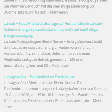
Bühne am Festivalsonntag steht fest Die Entscheidung ist gefallen:
Die Wormser Band „oh“ hat das diesjährige Bandvoting von
„Worms: Jazz & Joy“ für sich ... Mehr lesen
Landau – Neue Photovoltaikanlage auf Hochbehälter in Landau-
Arzheim: EnergieSüdwest setzt einmal mehr auf nachhaltige
Energieerzeugung
Landau/Metropolregion Rhein-Neckar – EnergieSüdwest treibt
den Ausbau erneuerbarer Energien weiter voran: Auf dem
Hochbehälter Arzheim hat das Unternehmen eine neue
Photovoltaikanlage in Betrieb genommen. Mit einer
Gesamtleistung von rund 60 ... Mehr lesen
Ludwigshafen – Familienfest im Friedenspark
Ludwigshafen / Metropolregion Rhein-Neckar. Die
Familienbildungseinrichtungen in Ludwigshafen laden am Samstag,
15. August 2026, von 15 bis 18 Uhr zum großen Familienfest ins
Kinderparadies Friedenspark ein. Bereits das vierte Jahr ... Mehr
lesen