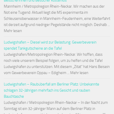
Besucherinnen und Besucher kostenlos
Mannheim / Metropolregion Rhein-Neckar. Wir machen aus der
Not eine Tugend: Aktuell liegt die MS experimenta im
Schleusenoberwasser in Mannheim-Feudenheim, eine Weiterfahrt
ist derzeit aufgrund niedriger Pegelstände nicht möglich. Deshalb ...
Mehr lesen
Ludwigshafen – Diesel wird zur Belastung: Gewerbeverein
spendet Tankgutscheine an die Tafel
Ludwigshafen/Metropolregion Rhein-Neckar. Wir hoffen, dass
noch viele unserem Beispiel folgen, um zu helfen und die Tafel
Ludwigshafen zu unterstützen. Mit diesem „Zitat“ hat Hans Beisein
vom Gewerbeverein Oppau – Edigheim ... Mehr lesen
Ludwigshafen – Raubüberfall am Berliner Platz: Unbekannte
schlagen 32-Jährigen mehrfach ins Gesicht und rauben
Bauchtasche
Ludwigshafen / Metropolregion Rhein-Neckar – In der Nacht zum
Sonntag ist ein 32-jähriger Mann auf dem Berliner Platz in