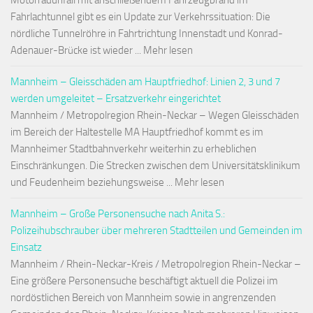
Motorradunfall mit anschließendem Fahrzeugbrand im
Fahrlachtunnel gibt es ein Update zur Verkehrssituation: Die
nördliche Tunnelröhre in Fahrtrichtung Innenstadt und Konrad-
Adenauer-Brücke ist wieder ... Mehr lesen
Mannheim – Gleisschäden am Hauptfriedhof: Linien 2, 3 und 7
werden umgeleitet – Ersatzverkehr eingerichtet
Mannheim / Metropolregion Rhein-Neckar – Wegen Gleisschäden
im Bereich der Haltestelle MA Hauptfriedhof kommt es im
Mannheimer Stadtbahnverkehr weiterhin zu erheblichen
Einschränkungen. Die Strecken zwischen dem Universitätsklinikum
und Feudenheim beziehungsweise ... Mehr lesen
Mannheim – Große Personensuche nach Anita S.:
Polizeihubschrauber über mehreren Stadtteilen und Gemeinden im
Einsatz
Mannheim / Rhein-Neckar-Kreis / Metropolregion Rhein-Neckar –
Eine größere Personensuche beschäftigt aktuell die Polizei im
nordöstlichen Bereich von Mannheim sowie in angrenzenden