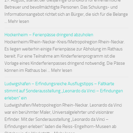
27. August, startet der diesjährige Grundkurs für ehrenamtliche
Betreuer und bevollmächtigte Personen. Das Schulungs- und
Informationsangebot richtet sich an Bürger, die sich für die Belange
... Mehr lesen
Hockenheim – Ferienpässe dringend abzuholen
Hockenheim/Rhein-Neckar-Kreis/Metropolregion Rhein-Neckar.
Es liegen weiterhin einige Ferienpässe zur Abholung im Rathaus
bereit. Für eine Teilnahme am Kinderferienprogramm ist die
Vorlage eines Kinderferienpasses dringend notwendig. Die Pässe
können im Rathaus bei ... Mehr lesen
Ludwigshafen – Erfindungsreiche Ausflugstipps – Faltkarte
stimmt auf Sonderausstellung „Leonardo da Vinci – Erfindungen
erleben“ ein
Ludwigshafen/Metropolregion Rhein-Neckar. Leonardo da Vinci
war ein berühmter Maler, Universalgelehrter und visionärer
Erfinder. Mit der Sonderausstellung „Leonardo da Vinci –
Erfindungen erleben“ laden die Reiss-Engelhorn-Museen ab