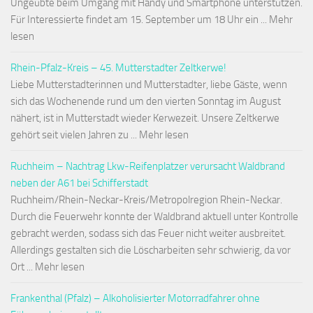
Ungeübte beim Umgang mit Handy und Smartphone unterstützen.
Für Interessierte findet am 15. September um 18 Uhr ein ... Mehr
lesen
Rhein-Pfalz-Kreis – 45. Mutterstadter Zeltkerwe!
Liebe Mutterstadterinnen und Mutterstadter, liebe Gäste, wenn
sich das Wochenende rund um den vierten Sonntag im August
nähert, ist in Mutterstadt wieder Kerwezeit. Unsere Zeltkerwe
gehört seit vielen Jahren zu ... Mehr lesen
Ruchheim – Nachtrag Lkw-Reifenplatzer verursacht Waldbrand
neben der A61 bei Schifferstadt
Ruchheim/Rhein-Neckar-Kreis/Metropolregion Rhein-Neckar.
Durch die Feuerwehr konnte der Waldbrand aktuell unter Kontrolle
gebracht werden, sodass sich das Feuer nicht weiter ausbreitet.
Allerdings gestalten sich die Löscharbeiten sehr schwierig, da vor
Ort ... Mehr lesen
Frankenthal (Pfalz) – Alkoholisierter Motorradfahrer ohne