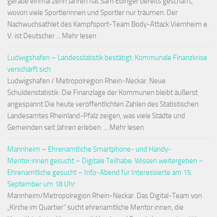
gerade einmal zehn Jahren hat Sam Edinger bereits geschafft,
wovon viele Sportlerinnen und Sportler nur träumen: Der
Nachwuchsathlet des Kampfsport-Team Body-Attack Viernheim e.
V. ist Deutscher ... Mehr lesen
Ludwigshafen – Landesstatistik bestätigt: Kommunale Finanzkrise
verschärft sich
Ludwigshafen / Metropolregion Rhein-Neckar. Neue
Schuldenstatistik: Die Finanzlage der Kommunen bleibt äußerst
angespannt Die heute veröffentlichten Zahlen des Statistischen
Landesamtes Rheinland-Pfalz zeigen, was viele Städte und
Gemeinden seit Jahren erleben: ... Mehr lesen
Mannheim – Ehrenamtliche Smartphone- und Handy-
Mentor:innen gesucht – Digitale Teilhabe: Wissen weitergeben –
Ehrenamtliche gesucht – Info-Abend für Interessierte am 15.
September um 18 Uhr
Mannheim/Metropolregion Rhein-Neckar. Das Digital-Team von
„Kirche im Quartier“ sucht ehrenamtliche Mentor:innen, die