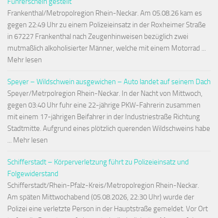
Führerschein gestellt
Frankenthal/Metropolregion Rhein-Neckar. Am 05.08.26 kam es
gegen 22:49 Uhr zu einem Polizeieinsatz in der Roxheimer Straße
in 67227 Frankenthal nach Zeugenhinweisen bezüglich zwei
mutmaßlich alkoholisierter Männer, welche mit einem Motorrad ...
Mehr lesen
Speyer – Wildschwein ausgewichen – Auto landet auf seinem Dach
Speyer/Metrpolregion Rhein-Neckar. In der Nacht von Mittwoch,
gegen 03:40 Uhr fuhr eine 22-jährige PKW-Fahrerin zusammen
mit einem 17-jährigen Beifahrer in der Industriestraße Richtung
Stadtmitte. Aufgrund eines plötzlich querenden Wildschweins habe
... Mehr lesen
Schifferstadt – Körperverletzung führt zu Polizeieinsatz und
Folgewiderstand
Schifferstadt/Rhein-Pfalz-Kreis/Metropolregion Rhein-Neckar.
Am späten Mittwochabend (05.08.2026, 22:30 Uhr) wurde der
Polizei eine verletzte Person in der Hauptstraße gemeldet. Vor Ort