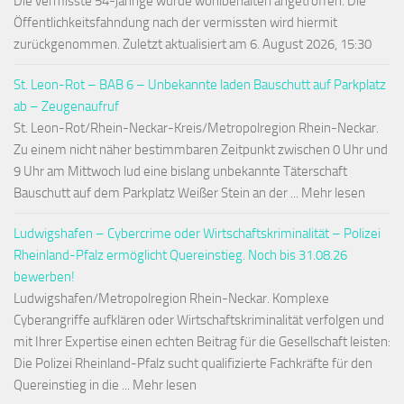
Die vermisste 54-jährige wurde wohlbehalten angetroffen. Die
Öffentlichkeitsfahndung nach der vermissten wird hiermit
zurückgenommen. Zuletzt aktualisiert am 6. August 2026, 15:30
St. Leon-Rot – BAB 6 – Unbekannte laden Bauschutt auf Parkplatz
ab – Zeugenaufruf
St. Leon-Rot/Rhein-Neckar-Kreis/Metropolregion Rhein-Neckar.
Zu einem nicht näher bestimmbaren Zeitpunkt zwischen 0 Uhr und
9 Uhr am Mittwoch lud eine bislang unbekannte Täterschaft
Bauschutt auf dem Parkplatz Weißer Stein an der ... Mehr lesen
Ludwigshafen – Cybercrime oder Wirtschaftskriminalität – Polizei
Rheinland-Pfalz ermöglicht Quereinstieg. Noch bis 31.08.26
bewerben!
Ludwigshafen/Metropolregion Rhein-Neckar. Komplexe
Cyberangriffe aufklären oder Wirtschaftskriminalität verfolgen und
mit Ihrer Expertise einen echten Beitrag für die Gesellschaft leisten:
Die Polizei Rheinland-Pfalz sucht qualifizierte Fachkräfte für den
Quereinstieg in die ... Mehr lesen