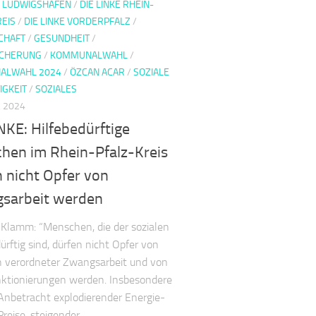
E LUDWIGSHAFEN
/
DIE LINKE RHEIN-
REIS
/
DIE LINKE VORDERPFALZ
/
CHAFT
/
GESUNDHEIT
/
ICHERUNG
/
KOMMUNALWAHL
/
ALWAHL 2024
/
ÖZCAN ACAR
/
SOZIALE
IGKEIT
/
SOZIALES
 2024
NKE: Hilfebedürftige
hen im Rhein-Pfalz-Kreis
 nicht Opfer von
sarbeit werden
Klamm: “Menschen, die der sozialen
ürftig sind, dürfen nicht Opfer von
ch verordneter Zwangsarbeit und von
ktionierungen werden. Insbesondere
 Anbetracht explodierender Energie-
reise, steigender