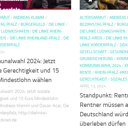
ARMUT
/
ANDREAS KLAMM
/
ALTERSARMUT
/
ANDREAS
TAG PFALZ
/
BÜRGERGELD
/
DIE LINKE
/
BEZIRKSTAG PFALZ
/
BÜRG
E LUDWIGSHAFEN
/
DIE LINKE RHEIN-
DIE LINKE LUDWIGSHAFEN
REIS
/
DIE LINKE RHEINLAND-PFALZ
/
DIE
PFALZ-KREIS
/
DIE LINKE 
ORDERPFALZ
LINKE VORDERPFALZ
/
DIS
024
GESELLSCHAFT
/
GESUNDH
GRUNDSICHERUNG
/
KOMM
nalwahl 2024: Jetzt
KOMMUNALWAHL 2024
/
K
e Gerechtigkeit und 15
RENTE
/
RHEIN-PFALZ-KRE
Mindestlohn wählen
GERECHTIGKEIT
/
SOZIALES
APRIL 13, 2024
lwahl 2024: Jetzt soziale
Standpunkt: Rent
gkeit und 15 Euro Mindestlohn
Rentner müssen a
 Andreas Klamm und Özcan Acar, Die
derpfalz, http://dielinke-
Deutschland würd
zkreis.de
überleben dürfen