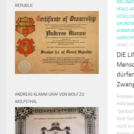
DIE LINK
REPUBLIC
PFALZ-K
GESELLS
GRUNDS
KOMMUN
GERECHT
MÄRZ 17,
DIE LI
Mensc
dürfen
Zwang
ANDREAS KLAMM GRAF VON WOLF ZU
Andreas 
WOLFSTHAL
Hilfe bed
“politis
Null-San
nicht in
Kosten-P