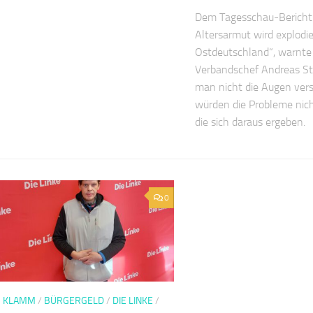
Dem Tagesschau-Bericht 
Altersarmut wird explodi
Ostdeutschland“, warnte 
Verbandschef Andreas St
man nicht die Augen vers
würden die Probleme nic
die sich daraus ergeben.
0
S KLAMM
/
BÜRGERGELD
/
DIE LINKE
/