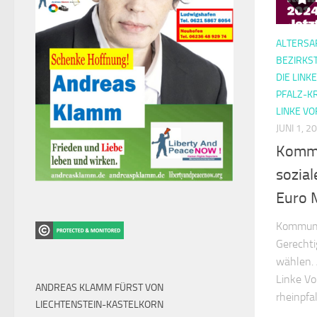
ALTERS
BEZIRKS
DIE LINK
PFALZ-K
LINKE V
JUNI 1, 2
Kommu
sozial
Euro 
Kommuna
Gerechti
wählen.
Linke Vor
ANDREAS KLAMM FÜRST VON
rheinpfal
LIECHTENSTEIN-KASTELKORN