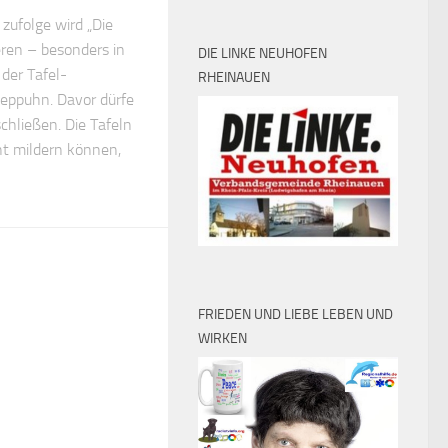
zufolge wird „Die
eren – besonders in
DIE LINKE NEUHOFEN
der Tafel-
RHEINAUEN
eppuhn. Davor dürfe
chließen. Die Tafeln
ht mildern können,
FRIEDEN UND LIEBE LEBEN UND
WIRKEN