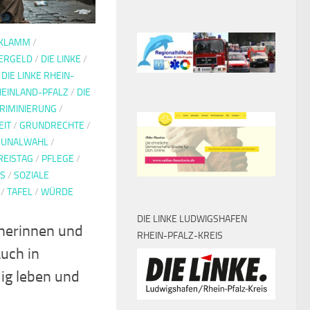
 KLAMM
/
ERGELD
/
DIE LINKE
/
/
DIE LINKE RHEIN-
RHEINLAND-PFALZ
/
DIE
KRIMINIERUNG
/
EIT
/
GRUNDRECHTE
/
UNALWAHL
/
REISTAG
/
PFLEGE
/
IS
/
SOZIALE
/
TAFEL
/
WÜRDE
DIE LINKE LUDWIGSHAFEN
nerinnen und
RHEIN-PFALZ-KREIS
uch in
ig leben und