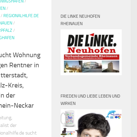
UDWIGSHAFEN
/
FEN
/
/
REGIONALHILFE.DE
DIE LINKE NEUHOFEN
NAUEN
/
RHEINAUEN
RPFALZ
/
IGHAFEN
 sucht Wohnung
gen Rentner in
tterstadt,
lz-Kreis,
in der
FRIEDEN UND LIEBE LEBEN UND
WIRKEN
hein-Neckar
itung,
list der
onalhilfe.de sucht