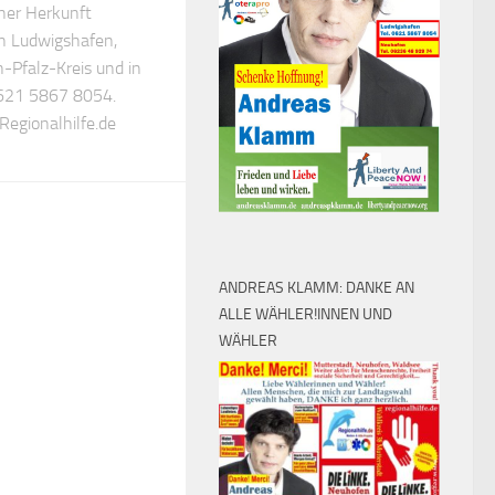
cher Herkunft
n Ludwigshafen,
-Pfalz-Kreis und in
 0621 5867 8054.
Regionalhilfe.de
ANDREAS KLAMM: DANKE AN
ALLE WÄHLER!INNEN UND
WÄHLER