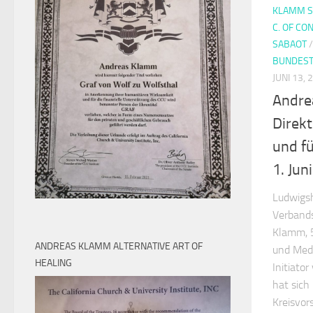
KLAMM S
C. OF CO
SABAOT
BUNDES
JUNI 13, 
Andre
Direkt
und f
1. Ju
Ludwigs
Verband
Klamm, 5
ANDREAS KLAMM ALTERNATIVE ART OF
und Med
HEALING
Initiato
hat sich
Kreisvor