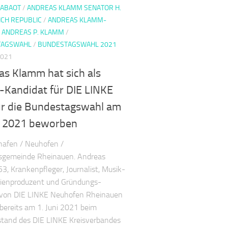
ABAOT
/
ANDREAS KLAMM SENATOR H.
NCH REPUBLIC
/
ANDREAS KLAMM-
/
ANDREAS P. KLAMM
/
TAGSWAHL
/
BUNDESTAGSWAHL 2021
2021
as Klamm hat sich als
-Kandidat für DIE LINKE
ür die Bundestagswahl am
ni 2021 beworben
hafen / Neuhofen /
sgemeinde Rheinauen. Andreas
3, Krankenpfleger, Journalist, Musik-
ienproduzent und Gründungs-
r von DIE LINKE Neuhofen Rheinauen
 bereits am 1. Juni 2021 beim
stand des DIE LINKE Kreisverbandes