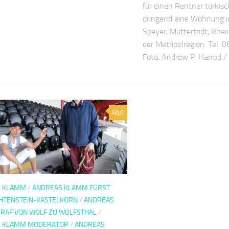
für einen Rentner türkis
dringend eine Wohnung i
Speyer, Muttertadt, Rhein
der Metripolregion. Tel.
Foto: Andrew P. Harrod / 
0
S KLAMM
/
ANDREAS KLAMM FÜRST
CHTENSTEIN-KASTELKORN
/
ANDREAS
RAF VON WOLF ZU WOLFSTHAL
/
S KLAMM MODERATOR
/
ANDREAS