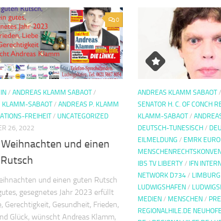
0
IN
/
ANDREAS KLAMM SABAOT
/
ANDREAS KLAMM SABAOT
 KLAMM-SABAOT
/
ANDREAS P. KLAMM
SENATOR H. C. OF CONCH R
ATIONS-FREIHEIT
/
UNCATEGORIZED
KLAMM-SABAOT
/
ANDREAS
R 26, 2022
DEUTSCH-TUNESISCH
/
DE
EILMELDUNG
/
EMRK EURO
 Weihnachten und einen
MENSCHENRECHTSKONVEN
 Rutsch
IBS TV LIBERTY
/
IFN INTER
NETWORK D734
/
LIMBURG
eihnachten und einen guten Rutsch
LUDWIGSHAFEN
/
LUDWIGS
gutes, gesegnetes Jahr 2023 erfüllt
MEDIEN
/
MENSCHEN
/
PRE
e, Gerechtigkeit, Gesundheit, Frieden,
REGIONALHILE.DE NEUHOF
und Glück, wünscht Andreas Klamm,