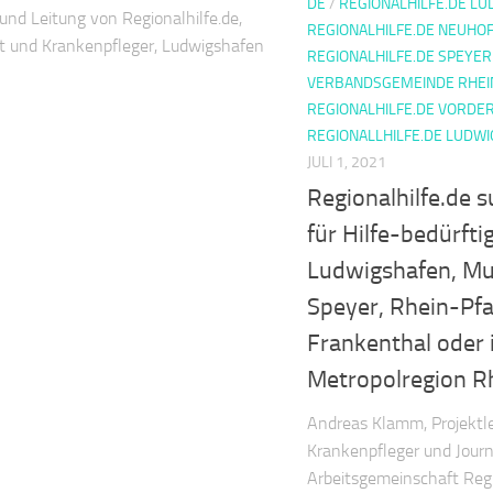
DE
/
REGIONALHILFE.DE L
und Leitung von Regionalhilfe.de,
REGIONALHILFE.DE NEUHO
st und Krankenpfleger, Ludwigshafen
REGIONALHILFE.DE SPEYER
VERBANDSGEMEINDE RHEI
REGIONALHILFE.DE VORDE
REGIONALLHILFE.DE LUDW
JULI 1, 2021
Regionalhilfe.de
für Hilfe-bedürfti
Ludwigshafen, Mu
Speyer, Rhein-Pfa
Frankenthal oder 
Metropolregion R
Andreas Klamm, Projektle
Krankenpfleger und Journa
Arbeitsgemeinschaft Regi