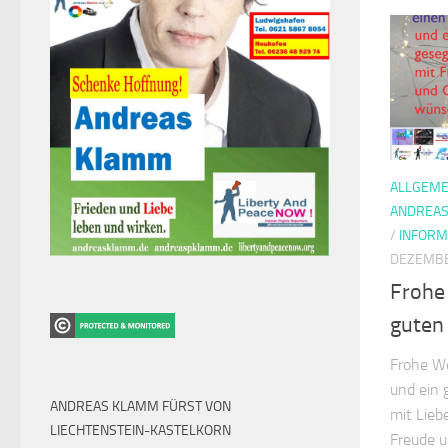
ALLGEME
ANDREAS
/
INFORM
DEZEMBE
Frohe
guten
Frohe W
und ein 
ANDREAS KLAMM FÜRST VON
mit Lieb
LIECHTENSTEIN-KASTELKORN
Freude 