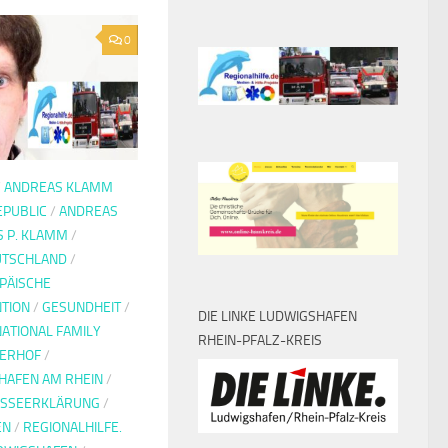
0
/
ANDREAS KLAMM
EPUBLIC
/
ANDREAS
 P. KLAMM
/
UTSCHLAND
/
PÄISCHE
TION
/
GESUNDHEIT
/
DIE LINKE LUDWIGSHAFEN
NATIONAL FAMILY
RHEIN-PFALZ-KREIS
ERHOF
/
HAFEN AM RHEIN
/
SSEERKLÄRUNG
/
EN
/
REGIONALHILFE.