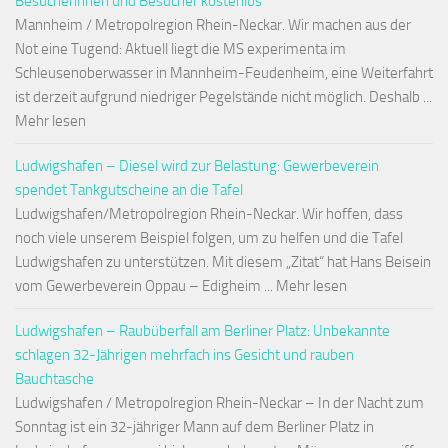
Besucherinnen und Besucher kostenlos
Mannheim / Metropolregion Rhein-Neckar. Wir machen aus der
Not eine Tugend: Aktuell liegt die MS experimenta im
Schleusenoberwasser in Mannheim-Feudenheim, eine Weiterfahrt
ist derzeit aufgrund niedriger Pegelstände nicht möglich. Deshalb ...
Mehr lesen
Ludwigshafen – Diesel wird zur Belastung: Gewerbeverein
spendet Tankgutscheine an die Tafel
Ludwigshafen/Metropolregion Rhein-Neckar. Wir hoffen, dass
noch viele unserem Beispiel folgen, um zu helfen und die Tafel
Ludwigshafen zu unterstützen. Mit diesem „Zitat“ hat Hans Beisein
vom Gewerbeverein Oppau – Edigheim ... Mehr lesen
Ludwigshafen – Raubüberfall am Berliner Platz: Unbekannte
schlagen 32-Jährigen mehrfach ins Gesicht und rauben
Bauchtasche
Ludwigshafen / Metropolregion Rhein-Neckar – In der Nacht zum
Sonntag ist ein 32-jähriger Mann auf dem Berliner Platz in