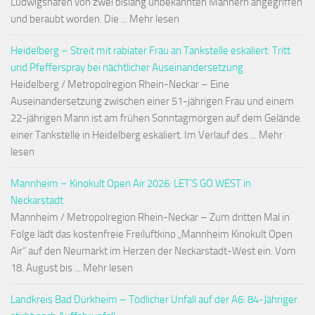
Ludwigshafen von zwei bislang unbekannten Männern angegriffen
und beraubt worden. Die ... Mehr lesen
Heidelberg – Streit mit rabiater Frau an Tankstelle eskaliert: Tritt
und Pfefferspray bei nächtlicher Auseinandersetzung
Heidelberg / Metropolregion Rhein-Neckar – Eine
Auseinandersetzung zwischen einer 51-jährigen Frau und einem
22-jährigen Mann ist am frühen Sonntagmorgen auf dem Gelände
einer Tankstelle in Heidelberg eskaliert. Im Verlauf des ... Mehr
lesen
Mannheim – Kinokult Open Air 2026: LET’S GO WEST in
Neckarstadt
Mannheim / Metropolregion Rhein-Neckar – Zum dritten Mal in
Folge lädt das kostenfreie Freiluftkino „Mannheim Kinokult Open
Air“ auf den Neumarkt im Herzen der Neckarstadt-West ein. Vom
18. August bis ... Mehr lesen
Landkreis Bad Dürkheim – Tödlicher Unfall auf der A6: 84-Jähriger