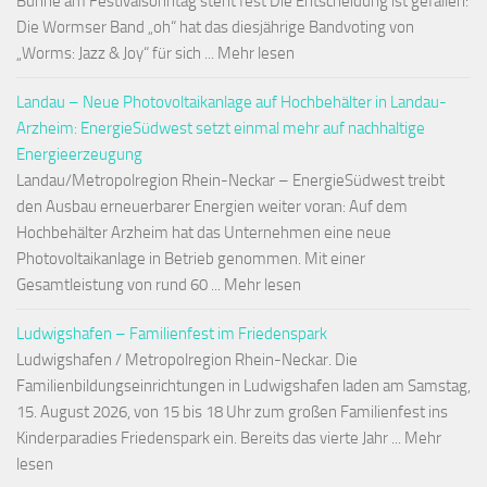
Bühne am Festivalsonntag steht fest Die Entscheidung ist gefallen:
Die Wormser Band „oh“ hat das diesjährige Bandvoting von
„Worms: Jazz & Joy“ für sich ... Mehr lesen
Landau – Neue Photovoltaikanlage auf Hochbehälter in Landau-
Arzheim: EnergieSüdwest setzt einmal mehr auf nachhaltige
Energieerzeugung
Landau/Metropolregion Rhein-Neckar – EnergieSüdwest treibt
den Ausbau erneuerbarer Energien weiter voran: Auf dem
Hochbehälter Arzheim hat das Unternehmen eine neue
Photovoltaikanlage in Betrieb genommen. Mit einer
Gesamtleistung von rund 60 ... Mehr lesen
Ludwigshafen – Familienfest im Friedenspark
Ludwigshafen / Metropolregion Rhein-Neckar. Die
Familienbildungseinrichtungen in Ludwigshafen laden am Samstag,
15. August 2026, von 15 bis 18 Uhr zum großen Familienfest ins
Kinderparadies Friedenspark ein. Bereits das vierte Jahr ... Mehr
lesen