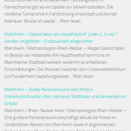
Motorradunfall mit anschließendem Fahrzeugbrand im
Fahrlachtunnel gibt es ein Update zur Verkehrssituation: Die
nördliche Tunnelröhre in Fahrtrichtung Innenstadt und Konrad-
Adenauer-Brücke ist wieder ... Mehr lesen
Mannheim – Gleisschäden am Hauptfriedhof: Linien 2, 3 und 7
werden umgeleitet – Ersatzverkehr eingerichtet
Mannheim / Metropolregion Rhein-Neckar – Wegen Gleisschäden
im Bereich der Haltestelle MA Hauptfriedhof kommt es im
Mannheimer Stadtbahnverkehr weiterhin zu erheblichen
Einschränkungen. Die Strecken zwischen dem Universitätsklinikum
und Feudenheim beziehungsweise ... Mehr lesen
Mannheim – Große Personensuche nach Anita S.:
Polizeihubschrauber über mehreren Stadtteilen und Gemeinden im
Einsatz
Mannheim / Rhein-Neckar-Kreis / Metropolregion Rhein-Neckar –
Eine größere Personensuche beschäftigt aktuell die Polizei im
nordöstlichen Bereich von Mannheim sowie in angrenzenden