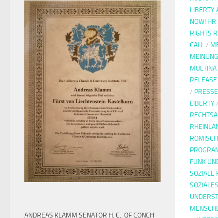
LIBERTY 
NOW! HR
RIGHTS 
CALL
/
ME
MEINUNG
MULTINA
RELEASE
/
PRESSE
LIBERTY
RECHTS
RHEINLA
RÖMISCH
PROGRAM
FUNK UN
SOZIALE
SOZIALE
UNDERST
MENSCH
ANDREAS KLAMM SENATOR H. C.. OF CONCH