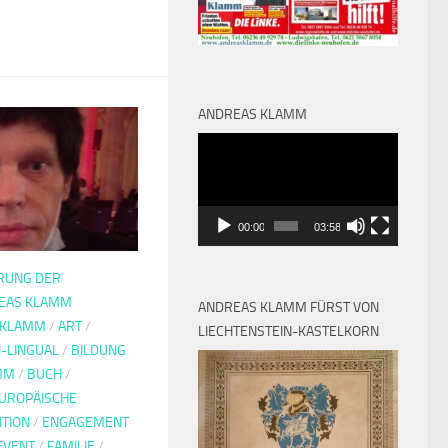
ANDREAS KLAMM
Video-
Player
00:00
03:58
RUNG DER
EAS KLAMM
ANDREAS KLAMM FÜRST VON
 KLAMM
/
ART
/
LIECHTENSTEIN-KASTELKORN
I-LINGUAL
/
BILDUNG
MM
/
BUCH
/
UROPÄISCHE
TION
/
ENGAGEMENT
EVENT
/
FAMILIE
/