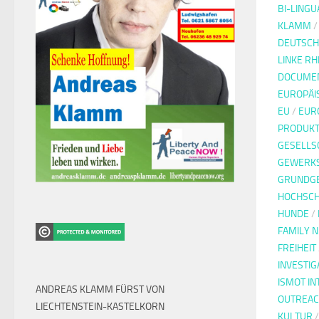
BI-LINGU
KLAMM
DEUTSCH
LINKE R
DOCUMEN
EUROPÄI
EU
/
EUR
PRODUKT
GESELLS
GEWERK
GRUNDG
HOCHSC
HUNDE
/
FAMILY 
FREIHEIT
INVESTIG
ISMOT IN
ANDREAS KLAMM FÜRST VON
OUTREAC
LIECHTENSTEIN-KASTELKORN
KULTUR