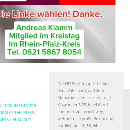
Der HERR ist freundlich dem,
der auf ihn harrt, und dem
Menschen, der nach ihm fragt.
Klagelieder 3,25, Bibel Werft
N
/
DOKUMENTATION
euer Vertrauen nicht weg,
DOM OF THE PRESS
/
welches eine große Belohnung
GHTS
/
HUMANITY
hat. Hebräer 10,35, Bibel