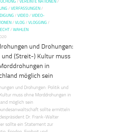
SUCHUNG
/
VEREINTE NATIONEN
/
SUNG
/
VERFASSUNGEN
/
DIGUNG
/
VIDEO
/
VIDEO-
IONEN
/
VLOG
/
VLOGGING
/
ECHT
/
WAHLEN
2020
rohungen und Drohungen:
k und (Streit-) Kultur muss
Morddrohungen in
chland möglich sein
ungen und Drohungen: Politik und
) Kultur muss ohne Morddrohungen in
and möglich sein
undesanwaltschaft sollte ermitteln
espräsident Dr. Frank-Walter
er sollte ein Statement zur
ie, Frieden, Freiheit und