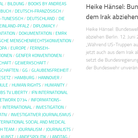
AL
/
BILDUNG
/
BOOKS BY ANDREAS
Heike Hänsel: Bu
/
BUCH
/
DEUTSCH-FRANZÖSISCH
/
dem Irak abziehe
-TUNESISCH
/
DEUTSCHLAND
/
DIE
HEINLAND-PFALZ
/
DIPLOMACY
/
Heike Hänsel: Bundesweh
TATION
/
DOKUMENTATION
/
EMRK
abziehen Berlin. 12. Juni 
SCHE MENSCHENRECHTSKONVENTION
/
„Während US-Truppen au
OPA
/
EUROPE
/
FERNSEH-
jetzt auch aus dem Irak 
IONEN
/
GENFER KONVENTIONEN
/
setzt die Bundesregierung
CHAFT
/
GEWERKSCHAFT
/
der Bundeswehr unverändert
SCHAFTEN
/
GG
/
GLAUBENSFREIHEIT
/
ESETZ
/
HAMBURG
/
HANNOVER
/
HULE
/
HUMAN RIGHTS
/
HUMANITY
/
IBS TV LIBERTY
/
IFN INTERNATIONAL
NETWORK D734
/
INFORMATIONS-
/
INTERNATIONAL
/
INVESTIGATION
/
ATIV
/
INVESTIGATIVER JOURNALISMUS
/
TERNATIONAL SOCIAL AND MEDICAL
H TEAM
/
JOURNALISM
/
JOURNALISTS
/
/
KUNST
/
LANDESPOLITIK
/
LANDTAG
/