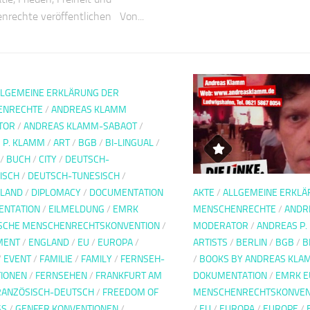
rechte veröffentlichen Von...
LLGEMEINE ERKLÄRUNG DER
ENRECHTE
/
ANDREAS KLAMM
TOR
/
ANDREAS KLAMM-SABAOT
/
 P. KLAMM
/
ART
/
BGB
/
BI-LINGUAL
/
/
BUCH
/
CITY
/
DEUTSCH-
ISCH
/
DEUTSCH-TUNESISCH
/
LAND
/
DIPLOMACY
/
DOCUMENTATION
AKTE
/
ALLGEMEINE ERKLÄ
ENTATION
/
EILMELDUNG
/
EMRK
MENSCHENRECHTE
/
ANDR
SCHE MENSCHENRECHTSKONVENTION
/
MODERATOR
/
ANDREAS P.
MENT
/
ENGLAND
/
EU
/
EUROPA
/
ARTISTS
/
BERLIN
/
BGB
/
B
/
EVENT
/
FAMILIE
/
FAMILY
/
FERNSEH-
/
BOOKS BY ANDREAS KLA
IONEN
/
FERNSEHEN
/
FRANKFURT AM
DOKUMENTATION
/
EMRK E
RANZÖSISCH-DEUTSCH
/
FREEDOM OF
MENSCHENRECHTSKONVEN
SS
/
GENFER KONVENTIONEN
/
/
EU
/
EUROPA
/
EUROPE
/