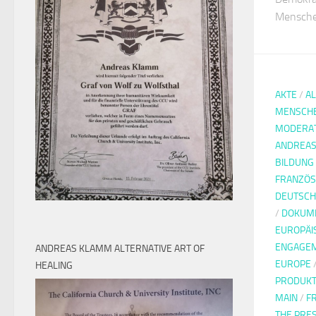
Menschen
AKTE
/
A
MENSCH
MODERA
ANDREAS
BILDUNG
FRANZÖS
DEUTSCH
/
DOKUM
EUROPÄI
ENGAGE
ANDREAS KLAMM ALTERNATIVE ART OF
EUROPE
HEALING
PRODUKT
MAIN
/
F
THE PRE