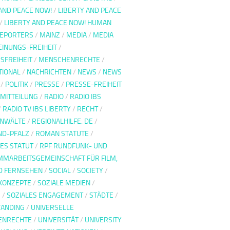
AND PEACE NOW!
/
LIBERTY AND PEACE
/
LIBERTY AND PEACE NOW! HUMAN
REPORTERS
/
MAINZ
/
MEDIA
/
MEDIA
INUNGS-FREIHEIT
/
SFREIHEIT
/
MENSCHENRECHTE
/
TIONAL
/
NACHRICHTEN
/
NEWS
/
NEWS
/
POLITIK
/
PRESSE
/
PRESSE-FREIHEIT
MITTEILUNG
/
RADIO
/
RADIO IBS
/
RADIO TV IBS LIBERTY
/
RECHT
/
ANWÄLTE
/
REGIONALHILFE. DE
/
ND-PFALZ
/
ROMAN STATUTE
/
ES STATUT
/
RPF RUNDFUNK- UND
MARBEITSGEMEINSCHAFT FÜR FILM,
D FERNSEHEN
/
SOCIAL
/
SOCIETY
/
 KONZEPTE
/
SOZIALE MEDIEN
/
S
/
SOZIALES ENGAGEMENT
/
STÄDTE
/
ANDING
/
UNIVERSELLE
ENRECHTE
/
UNIVERSITÄT
/
UNIVERSITY