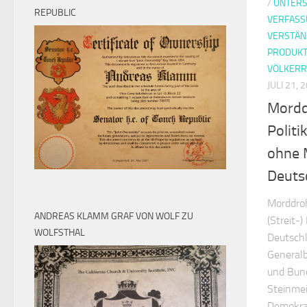
/
UNTER
REPUBLIC
VERFAS
VERSTÄN
PRODUKT
VÖLKERR
JULI 21, 
Mordd
Politi
ohne 
Deuts
Morddroh
ANDREAS KLAMM GRAF VON WOLF ZU
(Streit-
WOLFSTHAL
Deutschl
Generalb
und Bund
Steinmei
Demokrat