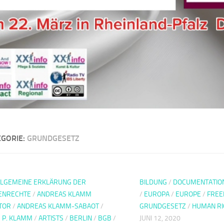
EGORIE:
GRUNDGESETZ
LLGEMEINE ERKLÄRUNG DER
BILDUNG
/
DOCUMENTATIO
ENRECHTE
/
ANDREAS KLAMM
/
EUROPA
/
EUROPE
/
FREE
TOR
/
ANDREAS KLAMM-SABAOT
/
GRUNDGESETZ
/
HUMAN RI
 P. KLAMM
/
ARTISTS
/
BERLIN
/
BGB
/
JUNI 12, 2020