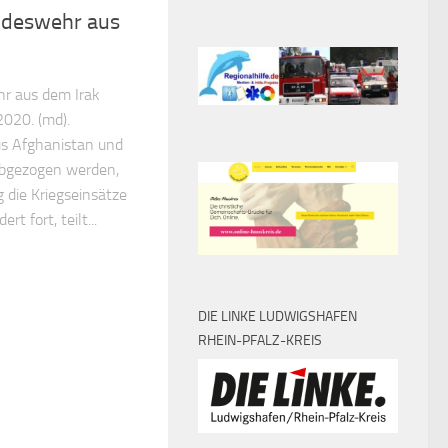
ndeswehr aus
n
r aus dem Irak
2020. (md).
s Afghanistan und
abgezogen werden,
 die Kriegseinsätze
 fort, teilt...
DIE LINKE LUDWIGSHAFEN
RHEIN-PFALZ-KREIS