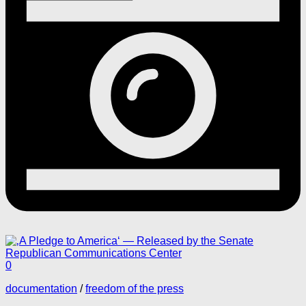
0
documentation
/
freedom of the press