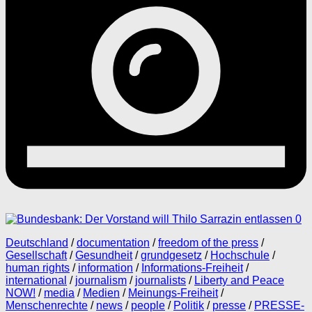
0
Deutschland
/
documentation
/
freedom of the press
/
Gesellschaft
/
Gesundheit
/
grundgesetz
/
Hochschule
/
human rights
/
information
/
Informations-Freiheit
/
international
/
journalism
/
journalists
/
Liberty and Peace
NOW!
/
media
/
Medien
/
Meinungs-Freiheit
/
Menschenrechte
/
news
/
people
/
Politik
/
presse
/
PRESSE-