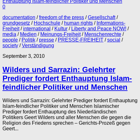
0
documentation
/
freedom of the press
/
Gesellschaft
/
grundgesetz
/
Hochschule
/
human rights
/
Informations-
Freiheit
/
international
/
Kultur
/
Liberty and Peace NOW!
/
media
/
Medien
/
Meinungs-Freiheit
/
Menschenrechte
/
people
/
Politik
/
presse
/
PRESSE-FREIHEIT
/
social
/
society
/
Verständigung
September 3, 2010
Wilders und Sarrazin: Gelehrter
Prediger fordert Enthauptung Islam-
feindlicher Politiker und Menschen
Wilders und Sarrazin: Gelehrter Prediger fordert Enthauptung
Islam-feindlicher Politiker und Menschen Islamischer
Prediger fordert Enthauptung des Niederländischen
Politikers Geert Wilders und aller Menschen die gegen die
Religion des Friedens sprechen – Gerichts-Prozeß gegen
Geert...