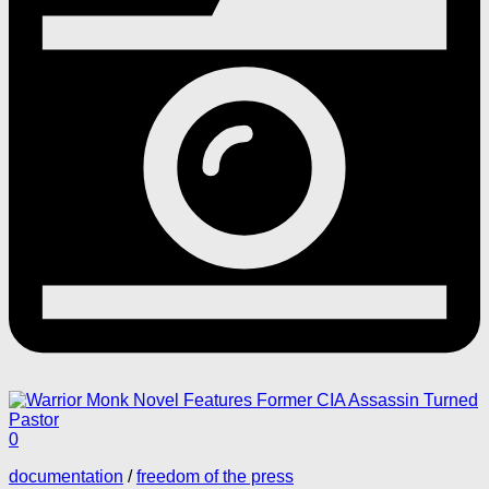
0
documentation
/
freedom of the press