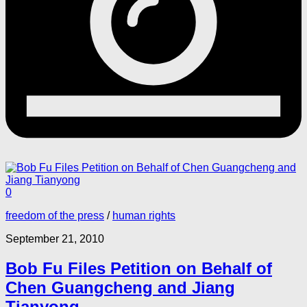
0
freedom of the press
/
human rights
September 21, 2010
Bob Fu Files Petition on Behalf of
Chen Guangcheng and Jiang
Tianyong