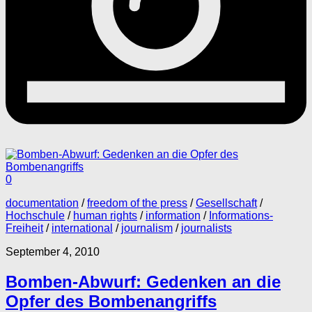
0
documentation
/
freedom of the press
/
Gesellschaft
/
Hochschule
/
human rights
/
information
/
Informations-
Freiheit
/
international
/
journalism
/
journalists
September 4, 2010
Bomben-Abwurf: Gedenken an die
Opfer des Bombenangriffs