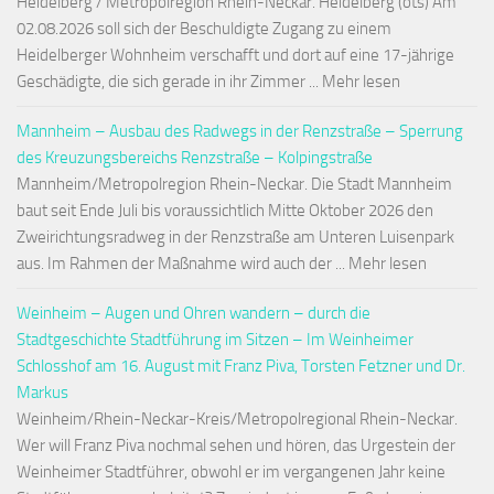
Heidelberg / Metropolregion Rhein-Neckar. Heidelberg (ots) Am
02.08.2026 soll sich der Beschuldigte Zugang zu einem
Heidelberger Wohnheim verschafft und dort auf eine 17-jährige
Geschädigte, die sich gerade in ihr Zimmer ... Mehr lesen
Mannheim – Ausbau des Radwegs in der Renzstraße – Sperrung
des Kreuzungsbereichs Renzstraße – Kolpingstraße
Mannheim/Metropolregion Rhein-Neckar. Die Stadt Mannheim
baut seit Ende Juli bis voraussichtlich Mitte Oktober 2026 den
Zweirichtungsradweg in der Renzstraße am Unteren Luisenpark
aus. Im Rahmen der Maßnahme wird auch der ... Mehr lesen
Weinheim – Augen und Ohren wandern – durch die
Stadtgeschichte Stadtführung im Sitzen – Im Weinheimer
Schlosshof am 16. August mit Franz Piva, Torsten Fetzner und Dr.
Markus
Weinheim/Rhein-Neckar-Kreis/Metropolregional Rhein-Neckar.
Wer will Franz Piva nochmal sehen und hören, das Urgestein der
Weinheimer Stadtführer, obwohl er im vergangenen Jahr keine