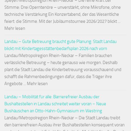
Speyer/Metropolregion Rhein-Neckar – Die reine Kraft der
Stimme: Drei Operntenöre – unverstärkt, ohne Mikrofone, ohne
technische Verstärkung Ein Konzertabend, der das Wesentliche
feiert: die Stimme. Mit der Jubiläumstournee 2026/2027 blickt ...
Mehr lesen
Landau – Gute Betreuung braucht gute Planung: Stadt Landau
blickt mit Kindertagesstättenbedarfsplan 2026 nach vorn
Landau/Metropolregion Rhein-Neckar – Familien brauchen
verlässliche Betreuung – heute genauso wie morgen. Deshalb
plant die Stadt Landau die Kinderbetreuung vorausschauend und
schafft die Rahmenbedingungen dafür, dass die Träger ihre
Angebote ... Mehr lesen
Landau – Mobilität für alle: Barrierefreier Ausbau der
Bushaltestellen in Landau schreitet weiter voran – Neue
Bushäuschen an Otto-Hahn-Gymnasium im Westring
Landau/Metropolregion Rhein-Neckar – Die Stadt Landau treibt
den barrierefreien Ausbau ihrer Bushaltestellen konsequent voran