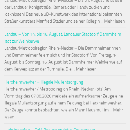
Landau/Metropolregion Rhein-Neckar – Bis 31. August heißt es in
der Landauer Königstraße: Kamera oder Handy zücken und
losknipsen! Das neue 3D-Kunstwerk des international bekannten
Straßenkünstlers Manfred Stader und seiner Kollegin ... Mehr lesen
Landau – Von 14. bis 16. August: Landauer Stadtdorf Dammheim
lädt zur Weinkerwe
Landau/Metropolregion Rhein-Neckar – Die Dammheimerinnen
und Dammheimer feiern sich und ihr Stadtdorf: Von Freitag, 14.
August, bis Sonntag, 16. August, ist Dammheimer Weinkerwe auf
dem Kerweplatz an der Turnhalle. Die ... Mehr lesen
Herxheimweyher – Illegale Müllentsorgung
Herxheimweyher / Metropolregion Rhein-Neckar. (ots) Am
Vormittag des 07.08.2026 meldete ein aufmerksamer Zeuge eine
illegale Müllentsorgung auf einem Feldweg bei Herxheimweyher.
Der Zeuge konnte beobachten, wie ein Mann Hausmüll im ... Mehr
lesen