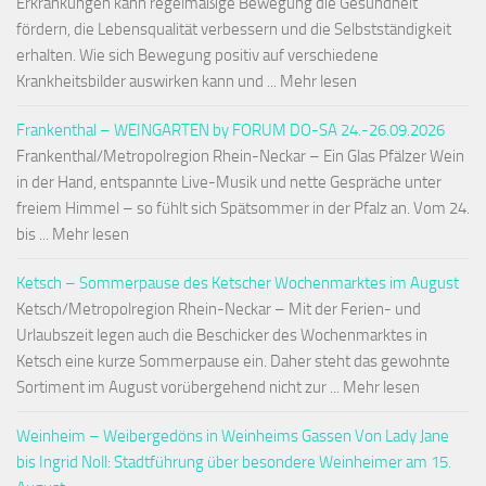
Erkrankungen kann regelmäßige Bewegung die Gesundheit
fördern, die Lebensqualität verbessern und die Selbstständigkeit
erhalten. Wie sich Bewegung positiv auf verschiedene
Krankheitsbilder auswirken kann und ... Mehr lesen
Frankenthal – WEINGARTEN by FORUM DO-SA 24.-26.09.2026
Frankenthal/Metropolregion Rhein-Neckar – Ein Glas Pfälzer Wein
in der Hand, entspannte Live-Musik und nette Gespräche unter
freiem Himmel – so fühlt sich Spätsommer in der Pfalz an. Vom 24.
bis ... Mehr lesen
Ketsch – Sommerpause des Ketscher Wochenmarktes im August
Ketsch/Metropolregion Rhein-Neckar – Mit der Ferien- und
Urlaubszeit legen auch die Beschicker des Wochenmarktes in
Ketsch eine kurze Sommerpause ein. Daher steht das gewohnte
Sortiment im August vorübergehend nicht zur ... Mehr lesen
Weinheim – Weibergedöns in Weinheims Gassen Von Lady Jane
bis Ingrid Noll: Stadtführung über besondere Weinheimer am 15.