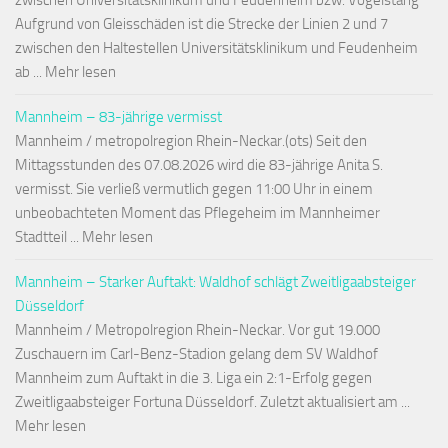
zwischen Universitätsklinikum und Feudenheim bzw. Vogelstang
Aufgrund von Gleisschäden ist die Strecke der Linien 2 und 7
zwischen den Haltestellen Universitätsklinikum und Feudenheim
ab ... Mehr lesen
Mannheim – 83-jährige vermisst
Mannheim / metropolregion Rhein-Neckar.(ots) Seit den
Mittagsstunden des 07.08.2026 wird die 83-jährige Anita S.
vermisst. Sie verließ vermutlich gegen 11:00 Uhr in einem
unbeobachteten Moment das Pflegeheim im Mannheimer
Stadtteil ... Mehr lesen
Mannheim – Starker Auftakt: Waldhof schlägt Zweitligaabsteiger
Düsseldorf
Mannheim / Metropolregion Rhein-Neckar. Vor gut 19.000
Zuschauern im Carl-Benz-Stadion gelang dem SV Waldhof
Mannheim zum Auftakt in die 3. Liga ein 2:1-Erfolg gegen
Zweitligaabsteiger Fortuna Düsseldorf. Zuletzt aktualisiert am ...
Mehr lesen