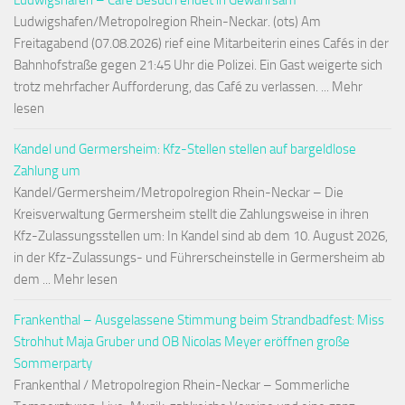
Ludwigshafen – Café Besuch endet in Gewahrsam
Ludwigshafen/Metropolregion Rhein-Neckar. (ots) Am
Freitagabend (07.08.2026) rief eine Mitarbeiterin eines Cafés in der
Bahnhofstraße gegen 21:45 Uhr die Polizei. Ein Gast weigerte sich
trotz mehrfacher Aufforderung, das Café zu verlassen. ... Mehr
lesen
Kandel und Germersheim: Kfz-Stellen stellen auf bargeldlose
Zahlung um
Kandel/Germersheim/Metropolregion Rhein-Neckar – Die
Kreisverwaltung Germersheim stellt die Zahlungsweise in ihren
Kfz-Zulassungsstellen um: In Kandel sind ab dem 10. August 2026,
in der Kfz-Zulassungs- und Führerscheinstelle in Germersheim ab
dem ... Mehr lesen
Frankenthal – Ausgelassene Stimmung beim Strandbadfest: Miss
Strohhut Maja Gruber und OB Nicolas Meyer eröffnen große
Sommerparty
Frankenthal / Metropolregion Rhein-Neckar – Sommerliche