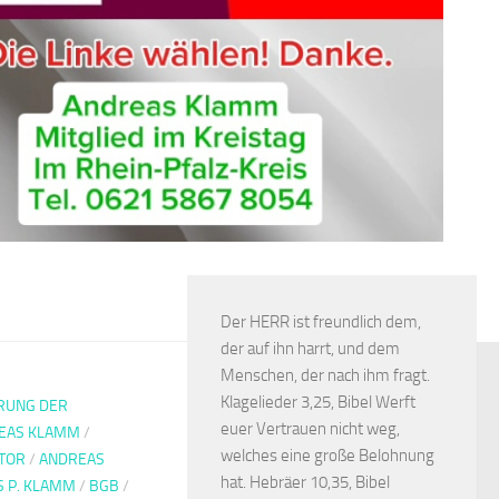
Der HERR ist freundlich dem,
der auf ihn harrt, und dem
Menschen, der nach ihm fragt.
Klagelieder 3,25, Bibel Werft
RUNG DER
euer Vertrauen nicht weg,
EAS KLAMM
/
welches eine große Belohnung
TOR
/
ANDREAS
hat. Hebräer 10,35, Bibel
 P. KLAMM
/
BGB
/