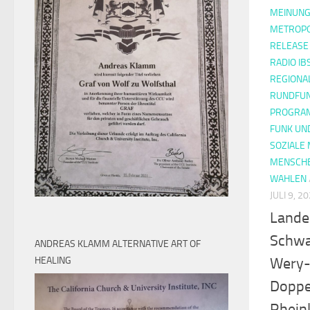
MEINUNG
METROP
RELEASE
RADIO IB
REGIONAL
RUNDFUN
PROGRAM
FUNK UN
SOZIALE
MENSCH
WAHLEN
JULI 9, 2
Landes
Schwa
ANDREAS KLAMM ALTERNATIVE ART OF
HEALING
Wery-
Doppel
Rhein