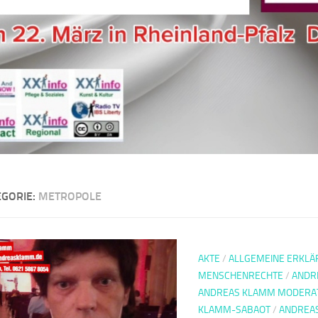
EGORIE:
METROPOLE
AKTE
/
ALLGEMEINE ERKLÄ
MENSCHENRECHTE
/
ANDR
ANDREAS KLAMM MODERA
KLAMM-SABAOT
/
ANDREAS