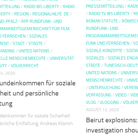
PRESSEMITTEILUNG
/
RADI
ITTEILUNG
/
RADIO IBS LIBERTY
/
RADIO
/
RADIO TV IBS LIBERTY
/
RE
IBERTY
/
REGION
/
REGIONALHILFE. DE
/
ROMAN STATUTE
/
RÖMISC
ND-PFALZ
/
RPF RUNDFUNK- UND
RUNDFUNK- UND
MARBEITSGEMEINSCHAFT FÜR FILM,
PROGRAMMARBEITSGEMEIN
D FERNSEHEN
/
SOZIALES
FUNK UND FERNSEHEN
/
SO
MENT
/
STADT
/
STÄDTE
/
SOZIALE KONZEPTE
/
SOZIA
ANDING
/
UNITED NATIONS
/
SOZIALES
/
SOZIALES ENG
ELLE MENSCHENRECHTE
/
UNIVERSITÄT
STÄDTE
/
TUNESISCH-DEUT
SITY
/
VÖLKERRECHT
UNITED NATIONS
/
UNIVERS
4, 2020
MENSCHENRECHTE
/
UNIVE
rundeinkommen für soziale
/
UNTERSUCHUNG
/
VEREIN
heit und persönliche
VERFASSUNG
/
VIDEO
/
VID
ltung
VLOG
/
VLOGGING
/
VÖLKE
AUGUST 12, 2020
deinkommen für soziale Sicherheit
Beirut explosions:
önliche Entfaltung, Andreas Klamm
investigation sho