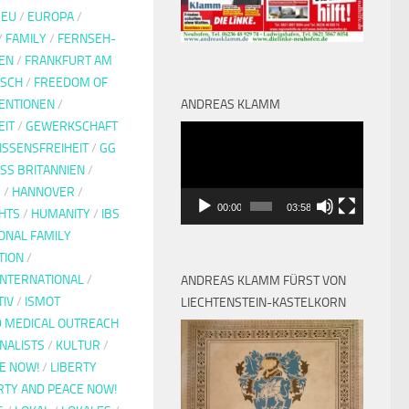
/
EU
/
EUROPA
/
/
FAMILY
/
FERNSEH-
EN
/
FRANKFURT AM
TSCH
/
FREEDOM OF
ENTIONEN
/
ANDREAS KLAMM
EIT
/
GEWERKSCHAFT
Video-
SSENSFREIHEIT
/
GG
Player
SS BRITANNIEN
/
G
/
HANNOVER
/
00:00
03:58
HTS
/
HUMANITY
/
IBS
IONAL FAMILY
TION
/
INTERNATIONAL
/
ANDREAS KLAMM FÜRST VON
TIV
/
ISMOT
LIECHTENSTEIN-KASTELKORN
D MEDICAL OUTREACH
NALISTS
/
KULTUR
/
E NOW!
/
LIBERTY
RTY AND PEACE NOW!