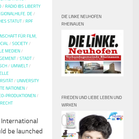
O
/
RADIO IBS LIBERTY
GIONALHILFE. DE
/
DIE LINKE NEUHOFEN
HES STATUT
/
RPF
RHEINAUEN
SCHAFT FÜR FILM,
CIAL
/
SOCIETY
/
LE MEDIEN
/
AGEMENT
/
STADT
/
SCH
/
UMWELT
/
ELLE
RSITÄT
/
UNIVERSITY
TE NATIONEN
/
EO-PRODUKTIONEN
/
FRIEDEN UND LIEBE LEBEN UND
RRECHT
WIRKEN
 International
uld be launched