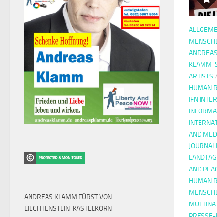
ALLGEME
MENSCH
ANDREA
KLAMM-
ARTISTS
HUMAN R
IFN INTE
INFORMA
INTERNA
AND MED
JOURNAL
LANDTAG
AND PEA
HUMAN R
MENSCH
ANDREAS KLAMM FÜRST VON
MULTINA
LIECHTENSTEIN-KASTELKORN
PRESSE-