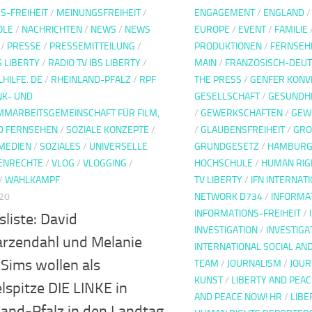
S-FREIHEIT
/
MEINUNGSFREIHEIT
/
ENGAGEMENT
/
ENGLAND
OLE
/
NACHRICHTEN
/
NEWS
/
NEWS
EUROPE
/
EVENT
/
FAMILIE
/
PRESSE
/
PRESSEMITTEILUNG
/
PRODUKTIONEN
/
FERNSEH
S LIBERTY
/
RADIO TV IBS LIBERTY
/
MAIN
/
FRANZÖSISCH-DEU
HILFE. DE
/
RHEINLAND-PFALZ
/
RPF
THE PRESS
/
GENFER KONV
K- UND
GESELLSCHAFT
/
GESUNDH
MARBEITSGEMEINSCHAFT FÜR FILM,
/
GEWERKSCHAFTEN
/
GEWI
D FERNSEHEN
/
SOZIALE KONZEPTE
/
/
GLAUBENSFREIHEIT
/
GRO
 MEDIEN
/
SOZIALES
/
UNIVERSELLE
GRUNDGESETZ
/
HAMBUR
ENRECHTE
/
VLOG
/
VLOGGING
/
HOCHSCHULE
/
HUMAN RIG
/
WAHLKAMPF
TV LIBERTY
/
IFN INTERNAT
020
NETWORK D734
/
INFORMA
INFORMATIONS-FREIHEIT
/
liste: David
INVESTIGATION
/
INVESTIGA
rzendahl und Melanie
INTERNATIONAL SOCIAL AN
Sims wollen als
TEAM
/
JOURNALISM
/
JOUR
KUNST
/
LIBERTY AND PEAC
spitze DIE LINKE in
AND PEACE NOW! HR
/
LIBE
land-Pfalz in den Landtag