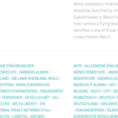
Beirut explosions: Interna
should be launched by 
Eyewitnesses in Beirut h
their camera a flying dev
identified a one of those
cruise missiles Beirut...
INE ERKLÄRUNG DER
AKTE
/
ALLGEMEINE ERKLÄ
ENRECHTE
/
ANDREAS KLAMM
/
MENSCHENRECHTE
/
ANDR
LAND
/
DIE LINKE RHEINLAND-PFALZ
/
MODERATOR
/
ANDREAS K
TATION
/
EMRK EUROPÄISCHE
ANDREAS P. KLAMM
/
ART
ENRECHTSKONVENTION
/
ENGAGEMENT
BILDUNG
/
BUCH
/
CITY
/
DE
/
FERNSEHEN
/
GESELLSCHAFT
/
GG
/
FRANZÖSISCH
/
DEUTSCH-T
ECHTE
/
IBS TV LIBERTY
/
IFN
DEUTSCHLAND
/
DIPLOMAC
TIONAL FAMILY NETWORK D734
/
/
DOKUMENTATION
/
EILME
LITIK
/
LANDTAG
/
MEDIEN
/
EUROPÄISCHE MENSCHENR