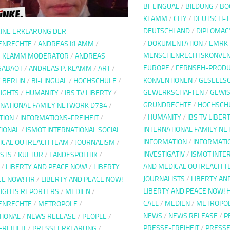
BI-LINGUAL
/
BILDUNG
/
BO
KLAMM
/
CITY
/
DEUTSCH-T
DEUTSCHLAND
/
DIPLOMAC
INE ERKLÄRUNG DER
/
DOKUMENTATION
/
EMRK 
ENRECHTE
/
ANDREAS KLAMM
/
MENSCHENRECHTSKONVEN
S KLAMM MODERATOR
/
ANDREAS
EUROPE
/
FERNSEH-PRODU
SABAOT
/
ANDREAS P. KLAMM
/
ART
/
KONVENTIONEN
/
GESELLS
/
BERLIN
/
BI-LINGUAL
/
HOCHSCHULE
/
GEWERKSCHAFTEN
/
GEWIS
IGHTS
/
HUMANITY
/
IBS TV LIBERTY
/
GRUNDRECHTE
/
HOCHSCH
RNATIONAL FAMILY NETWORK D734
/
/
HUMANITY
/
IBS TV LIBER
TION
/
INFORMATIONS-FREIHEIT
/
INTERNATIONAL FAMILY N
TIONAL
/
ISMOT INTERNATIONAL SOCIAL
INFORMATION
/
INFORMATI
ICAL OUTREACH TEAM
/
JOURNALISM
/
INVESTIGATIV
/
ISMOT INTE
ISTS
/
KULTUR
/
LANDESPOLITIK
/
AND MEDICAL OUTREACH T
/
LIBERTY AND PEACE NOW!
/
LIBERTY
JOURNALISTS
/
LIBERTY AN
CE NOW! HR
/
LIBERTY AND PEACE NOW!
LIBERTY AND PEACE NOW! 
IGHTS REPORTERS
/
MEDIEN
/
CALL
/
MEDIEN
/
METROPO
ENRECHTE
/
METROPOLE
/
NEWS
/
NEWS RELEASE
/
P
TIONAL
/
NEWS RELEASE
/
PEOPLE
/
PRESSE-FREIHEIT
/
PRESS
FREIHEIT
/
PRESSEERKLÄRUNG
/