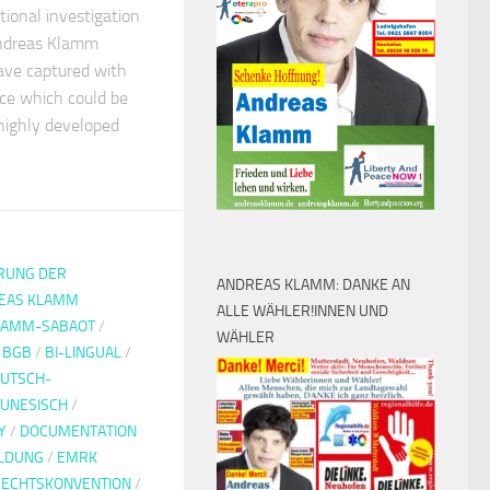
tional investigation
Andreas Klamm
ave captured with
ice which could be
 highly developed
RUNG DER
ANDREAS KLAMM: DANKE AN
EAS KLAMM
ALLE WÄHLER!INNEN UND
LAMM-SABAOT
/
WÄHLER
/
BGB
/
BI-LINGUAL
/
UTSCH-
UNESISCH
/
Y
/
DOCUMENTATION
LDUNG
/
EMRK
ECHTSKONVENTION
/