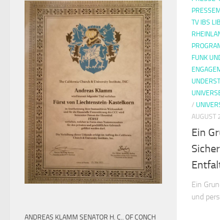
PRESSEM
TV IBS L
RHEINLA
PROGRAM
FUNK UN
ENGAGE
UNDERST
UNIVERS
/
UNIVER
AUGUST 2
Ein G
Sicher
Entfa
Ein Grun
und pers
ANDREAS KLAMM SENATOR H. C.. OF CONCH