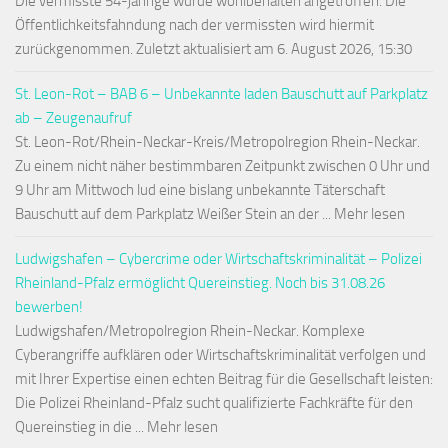
Die vermisste 54-jährige wurde wohlbehalten angetroffen. Die
Öffentlichkeitsfahndung nach der vermissten wird hiermit
zurückgenommen. Zuletzt aktualisiert am 6. August 2026, 15:30
St. Leon-Rot – BAB 6 – Unbekannte laden Bauschutt auf Parkplatz
ab – Zeugenaufruf
St. Leon-Rot/Rhein-Neckar-Kreis/Metropolregion Rhein-Neckar.
Zu einem nicht näher bestimmbaren Zeitpunkt zwischen 0 Uhr und
9 Uhr am Mittwoch lud eine bislang unbekannte Täterschaft
Bauschutt auf dem Parkplatz Weißer Stein an der ... Mehr lesen
Ludwigshafen – Cybercrime oder Wirtschaftskriminalität – Polizei
Rheinland-Pfalz ermöglicht Quereinstieg. Noch bis 31.08.26
bewerben!
Ludwigshafen/Metropolregion Rhein-Neckar. Komplexe
Cyberangriffe aufklären oder Wirtschaftskriminalität verfolgen und
mit Ihrer Expertise einen echten Beitrag für die Gesellschaft leisten:
Die Polizei Rheinland-Pfalz sucht qualifizierte Fachkräfte für den
Quereinstieg in die ... Mehr lesen