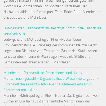
gerade einmal zehn Jahren hat Sam Edinger bereits geschafft,
wovon viele Sportlerinnen und Sportler nur träumen: Der
Nachwuchsathlet des Kampfsport-Team Body-Attack Viernheim e.
V. ist Deutscher ... Mehr lesen
Ludwigshafen – Landesstatistik bestätigt: Kommunale Finanzkrise
verschärft sich
Ludwigshafen / Metropolregion Rhein-Neckar. Neue
Schuldenstatistik: Die Finanzlage der Kommunen bleibt äußerst
angespannt Die heute veröffentlichten Zahlen des Statistischen
Landesamtes Rheinland-Pfalz zeigen, was viele Städte und
Gemeinden seit Jahren erleben: ... Mehr lesen
Mannheim – Ehrenamtliche Smartphone- und Handy-
Mentor:innen gesucht – Digitale Teilhabe: Wissen weitergeben –
Ehrenamtliche gesucht – Info-Abend für Interessierte am 15.
September um 18 Uhr
Mannheim/Metropolregion Rhein-Neckar. Das Digital-Team von
„Kirche im Quartier“ sucht ehrenamtliche Mentor:innen, die