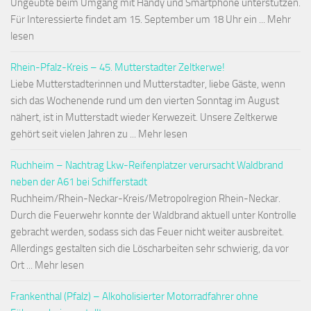
Ungeübte beim Umgang mit Handy und Smartphone unterstützen.
Für Interessierte findet am 15. September um 18 Uhr ein ... Mehr
lesen
Rhein-Pfalz-Kreis – 45. Mutterstadter Zeltkerwe!
Liebe Mutterstadterinnen und Mutterstadter, liebe Gäste, wenn
sich das Wochenende rund um den vierten Sonntag im August
nähert, ist in Mutterstadt wieder Kerwezeit. Unsere Zeltkerwe
gehört seit vielen Jahren zu ... Mehr lesen
Ruchheim – Nachtrag Lkw-Reifenplatzer verursacht Waldbrand
neben der A61 bei Schifferstadt
Ruchheim/Rhein-Neckar-Kreis/Metropolregion Rhein-Neckar.
Durch die Feuerwehr konnte der Waldbrand aktuell unter Kontrolle
gebracht werden, sodass sich das Feuer nicht weiter ausbreitet.
Allerdings gestalten sich die Löscharbeiten sehr schwierig, da vor
Ort ... Mehr lesen
Frankenthal (Pfalz) – Alkoholisierter Motorradfahrer ohne