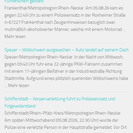
Führerschein gestellt
Frankenthal/Metropolregion Rhein-Neckar. Am 05.08.26 kam es
gegen 22:49 Uhr zu einem Polizeieinsatz in der Roxheimer Straße
in 67227 Frankenthal nach Zeugenhinweisen bezüglich zwei
mutmaßlich alkoholisierter Männer, welche mit einem Motorrad ...
Mehr lesen
Speyer – Wildschwein ausgewichen – Auto landet auf seinem Dach
Speyer/Metrpolregion Rhein-Neckar. In der Nacht von Mittwoch,
gegen 03:40 Uhr fuhr eine 22-jährige PKW-Fahrerin zusammen
mit einem 17-jährigen Beifahrer in der Industriestraße Richtung
Stadtmitte. Aufgrund eines plötzlich querenden Wildschweins habe
... Mehr lesen
Schifferstadt – Körperverletzung führt zu Polizeieinsatz und
Folgewiderstand
Schifferstadt/Rhein-Pfalz-Kreis/Metropolregion Rhein-Neckar.
Am späten Mittwochabend (05.08.2026, 22:30 Uhr) wurde der
Polizei eine verletzte Person in der Hauptstraße gemeldet. Vor Ort