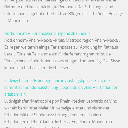
27. August, startet der diesjährige Grundkurs für ehrenamtliche
Betreuer und bevollmächtigte Personen. Das Schulungs- und
Informationsangebot richtet sich an Bürger, die sich für die Belange
... Mehr lesen
Hockenheim – Ferienpässe dringend abzuholen
Hockenheim/Rhein-Neckar-Kreis/Metropolregion Rhein-Neckar.
Es liegen weiterhin einige Ferienpässe zur Abholung im Rathaus
bereit. Für eine Teilnahme am Kinderferienprogramm ist die
Vorlage eines Kinderferienpasses dringend notwendig. Die Pässe
können im Rathaus bei ... Mehr lesen
Ludwigshafen – Erfindungsreiche Ausflugstipps – Faltkarte
stimmt auf Sonderausstellung „Leonardo da Vinci – Erfindungen
erleben“ ein
Ludwigshafen/Metropolregion Rhein-Neckar. Leonardo da Vinci
war ein berühmter Maler, Universalgelehrter und visionärer
Erfinder. Mit der Sonderausstellung „Leonardo da Vinci –
Erfindungen erleben“ laden die Reiss-Engelhorn-Museen ab