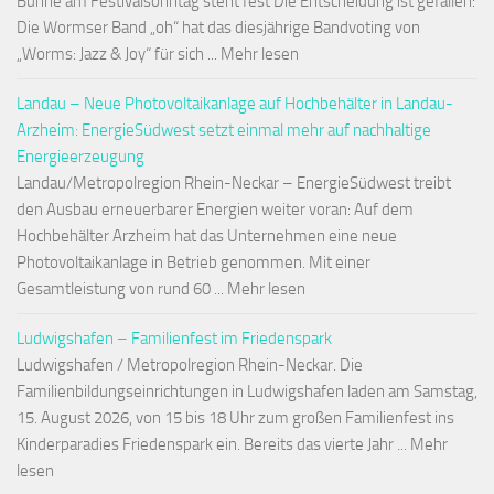
Bühne am Festivalsonntag steht fest Die Entscheidung ist gefallen:
Die Wormser Band „oh“ hat das diesjährige Bandvoting von
„Worms: Jazz & Joy“ für sich ... Mehr lesen
Landau – Neue Photovoltaikanlage auf Hochbehälter in Landau-
Arzheim: EnergieSüdwest setzt einmal mehr auf nachhaltige
Energieerzeugung
Landau/Metropolregion Rhein-Neckar – EnergieSüdwest treibt
den Ausbau erneuerbarer Energien weiter voran: Auf dem
Hochbehälter Arzheim hat das Unternehmen eine neue
Photovoltaikanlage in Betrieb genommen. Mit einer
Gesamtleistung von rund 60 ... Mehr lesen
Ludwigshafen – Familienfest im Friedenspark
Ludwigshafen / Metropolregion Rhein-Neckar. Die
Familienbildungseinrichtungen in Ludwigshafen laden am Samstag,
15. August 2026, von 15 bis 18 Uhr zum großen Familienfest ins
Kinderparadies Friedenspark ein. Bereits das vierte Jahr ... Mehr
lesen