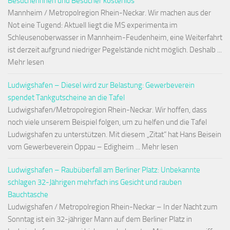
Besucherinnen und Besucher kostenlos
Mannheim / Metropolregion Rhein-Neckar. Wir machen aus der
Not eine Tugend: Aktuell liegt die MS experimenta im
Schleusenoberwasser in Mannheim-Feudenheim, eine Weiterfahrt
ist derzeit aufgrund niedriger Pegelstände nicht möglich. Deshalb ...
Mehr lesen
Ludwigshafen – Diesel wird zur Belastung: Gewerbeverein
spendet Tankgutscheine an die Tafel
Ludwigshafen/Metropolregion Rhein-Neckar. Wir hoffen, dass
noch viele unserem Beispiel folgen, um zu helfen und die Tafel
Ludwigshafen zu unterstützen. Mit diesem „Zitat“ hat Hans Beisein
vom Gewerbeverein Oppau – Edigheim ... Mehr lesen
Ludwigshafen – Raubüberfall am Berliner Platz: Unbekannte
schlagen 32-Jährigen mehrfach ins Gesicht und rauben
Bauchtasche
Ludwigshafen / Metropolregion Rhein-Neckar – In der Nacht zum
Sonntag ist ein 32-jähriger Mann auf dem Berliner Platz in