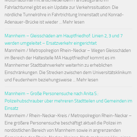
Motorradunfall mit anschließendem Fahrzeugbrand im
Fahrlachtunnel gibt es ein Update zur Verkehrssituation: Die
nördliche Tunnelröhre in Fahrtrichtung Innenstadt und Konrad-
Adenauer-Brücke ist wieder ... Mehr lesen
Mannheim – Gleisschäden am Hauptfriedhof: Linien 2, 3 und 7
werden umgeleitet – Ersatzverkehr eingerichtet
Mannheim / Metropolregion Rhein-Neckar – Wegen Gleisschäden
im Bereich der Haltestelle MA Hauptfriedhof kommt es im
Mannheimer Stadtbahnverkehr weiterhin zu erheblichen
Einschränkungen. Die Strecken zwischen dem Universitätsklinikum
und Feudenheim beziehungsweise ... Mehr lesen
Mannheim – Große Personensuche nach Anita S.:
Polizeihubschrauber über mehreren Stadtteilen und Gemeinden im
Einsatz
Mannheim / Rhein-Neckar-Kreis / Metropolregion Rhein-Neckar –
Eine größere Personensuche beschäftigt aktuell die Polizei im
nordöstlichen Bereich von Mannheim sowie in angrenzenden