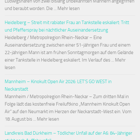
Ludwigshafen von zwei bislang unbekannten Männern angegriffen
und beraubt worden. Die ... Mehr lesen
Heidelberg – Streit mit rabiater Frau an Tankstelle eskaliert: Tritt
und Pfefferspray bei nächtlicher Auseinandersetzung
Heidelberg / Metropolregion Rhein-Neckar – Eine
Auseinandersetzung zwischen einer 51-jährigen Frau und einem
22-jährigen Mann ist am frühen Sonntagmorgen auf dem Gelände
einer Tankstelle in Heidelberg eskaliert. Im Verlauf des ... Mehr
lesen
Mannheim – Kinokult Open Air 2026: LET’S GO WEST in
Neckarstadt
Mannheim / Metropolregion Rhein-Neckar – Zum dritten Mal in
Folge lädt das kostenfreie Freiluftkino „Mannheim Kinokult Open
Air“ auf den Neumarkt im Herzen der Neckarstadt-West ein. Vom
18. August bis ... Mehr lesen
Landkreis Bad Dürkheim – Tödlicher Unfall auf der A6: 84-Jähriger