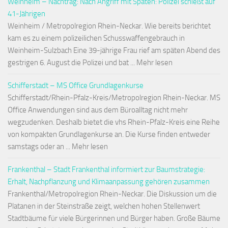
Weinheim – Nachtrag: Nach Angriff mit Spaten: Polizei schießt auf
41-Jährigen
Weinheim / Metropolregion Rhein-Neckar. Wie bereits berichtet
kam es zu einem polizeilichen Schusswaffengebrauch in
Weinheim-Sulzbach Eine 39-jährige Frau rief am späten Abend des
gestrigen 6. August die Polizei und bat ... Mehr lesen
Schifferstadt – MS Office Grundlagenkurse
Schifferstadt/Rhein-Pfalz-Kreis/Metropolregion Rhein-Neckar. MS
Office Anwendungen sind aus dem Büroalltag nicht mehr
wegzudenken. Deshalb bietet die vhs Rhein-Pfalz-Kreis eine Reihe
von kompakten Grundlagenkurse an. Die Kurse finden entweder
samstags oder an ... Mehr lesen
Frankenthal – Stadt Frankenthal informiert zur Baumstrategie:
Erhalt, Nachpflanzung und Klimaanpassung gehören zusammen
Frankenthal/Metropolregion Rhein-Neckar. Die Diskussion um die
Platanen in der Steinstraße zeigt, welchen hohen Stellenwert
Stadtbäume für viele Bürgerinnen und Bürger haben. Große Bäume