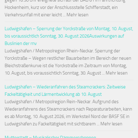
gegen 16:50 Uhr ereignete sich auf der BAB 61 in Fahrtrichtung
Hockenheim, kurz vor der Anschlussstelle Schifferstadt, ein
Verkehrsunfall mit einer leicht ... Mehr lesen
Ludwigshafen – Sperrung der Yorckstraße von Montag, 10. August,
bis voraussichtlich Sonntag, 30. August 2026Auswirkungen auf
Buslinien der rnv
Ludwigshafen / Metropolregion Rhein-Neckar. Sperrung der
Yorckstraße – Wegen restlicher Bauarbeiten im Bereich der neuen
Bleichstraßenkurve ist die Yorckstraße im Zeitraum von Montag,
10. August, bis voraussichtlich Sonntag, 30. August ... Mehr lesen
Ludwigshafen – Wiederanfahren des Steamcrackers: Zeitweise
Fackeltätigkeit und Lärmentwicklung ab 10. August
Ludwigshafen / Metropolregion Rein-Neckar. Aufgrund des
Wiederanfahrens des Steamcrackers nach Reparaturarbeiten, kann
es ab Montag, 10. August 2026, im Werksteil Nord der BASF SE in
Ludwigshafen zu Fackeltätigkeit mit sichtbarem ... Mehr lesen
Mutterstadt – Musikalischer Dämmerschoppen