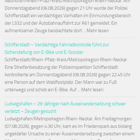
Neuhofen/Rhein-Pfalz-Kreis/Metropolregion Rhein-Neckar. Am
Donnerstagabend (06.08.2026) gegen 21 Uhr wurde der Polizei
Schifferstadt ein verdächtiges Verhalten im Einmündungsbereich
der L532 und der Autobahnauffahrt zur A61 gemeldet. Ein
aufmerksamer Zeuge beobachtete dort ... Mehr lesen
Schifferstadt – Verdächtige Fahrradkontrolle führt zur
Sicherstellung von E-Bike und E-Scooter
Schifferstadt/Rhein-Pfalz-Kreis/Metropolregion Rhein-Neckar.
Eine Streifenbesatzung der Polizeiinspektion Schifferstadt
kontrollierte am Donnerstagabend (06.08.2026) gegen 22:45 Uhr
eine Person auf dem Waldfestplatz. Der Mann war zu Fuß
unterwegs und schob ein E-Bike. Auf ... Mehr lesen
Ludwigshafen – 29-Jähriger nach Auseinandersetzung schwer
verletzt – Zeugen gesucht
Ludwigshafen/Metropolregion Rhein-Neckar. Am Freitagmorgen
(07.08.2026), gegen 4:30 Uhr, kam es im Friedenspark aus bislang
ungeklärter Ursache zu einer Auseinandersetzung zwischen einem