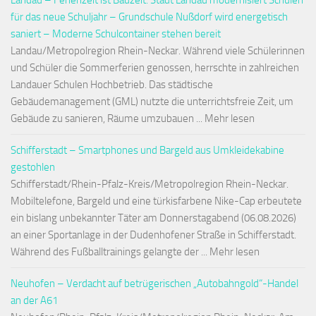
Landau – Ferienzeit ist Bauzeit: Stadt Landau modernisiert Schulen
für das neue Schuljahr – Grundschule Nußdorf wird energetisch
saniert – Moderne Schulcontainer stehen bereit
Landau/Metropolregion Rhein-Neckar. Während viele Schülerinnen
und Schüler die Sommerferien genossen, herrschte in zahlreichen
Landauer Schulen Hochbetrieb. Das städtische
Gebäudemanagement (GML) nutzte die unterrichtsfreie Zeit, um
Gebäude zu sanieren, Räume umzubauen ... Mehr lesen
Schifferstadt – Smartphones und Bargeld aus Umkleidekabine
gestohlen
Schifferstadt/Rhein-Pfalz-Kreis/Metropolregion Rhein-Neckar.
Mobiltelefone, Bargeld und eine türkisfarbene Nike-Cap erbeutete
ein bislang unbekannter Täter am Donnerstagabend (06.08.2026)
an einer Sportanlage in der Dudenhofener Straße in Schifferstadt.
Während des Fußballtrainings gelangte der ... Mehr lesen
Neuhofen – Verdacht auf betrügerischen „Autobahngold“-Handel
an der A61