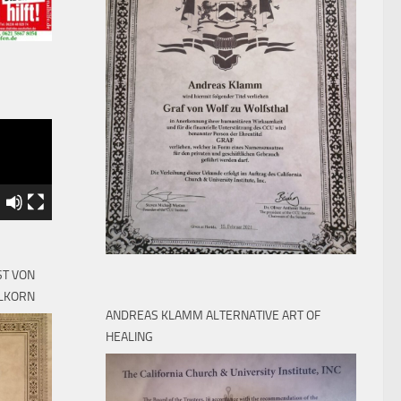
8
T VON
ELKORN
ANDREAS KLAMM ALTERNATIVE ART OF
HEALING