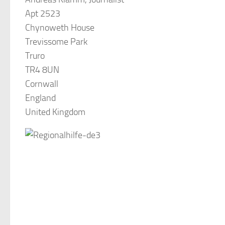
Apt 2523
Chynoweth House
Trevissome Park
Truro
TR4 8UN
Cornwall
England
United Kingdom