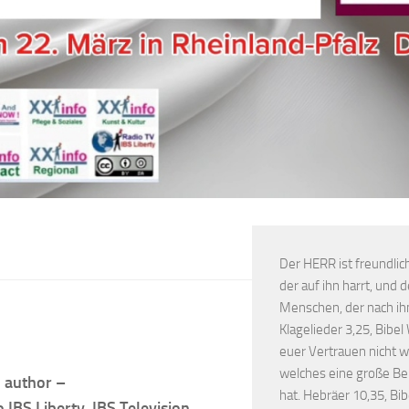
Der HERR ist freundlic
der auf ihn harrt, und
Menschen, der nach ih
Klagelieder 3,25, Bibel
euer Vertrauen nicht w
welches eine große B
d author –
hat. Hebräer 10,35, Bib
 IBS Liberty, IBS Television