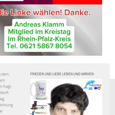
h dem,
FRIEDEN UND LIEBE LEBEN UND WIRKEN
 dem
m fragt.
 Werft
eg,
elohnung
el