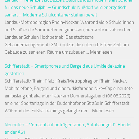
Landau – Ferienzeit ist Bauzeit: Stadt Landau modernisiert Schulen
für das neue Schuljahr – Grundschule Nußdorf wird energetisch
saniert – Moderne Schulcontainer stehen bereit
Landau/Metropolregion Rhein-Neckar. Während viele Schülerinnen
und Schüler die Sommerferien genossen, herrschte in zahlreichen
Landauer Schulen Hochbetrieb. Das städtische
Gebäudemanagement (GML) nutzte die unterrichtsfreie Zeit, um
Gebäude zu sanieren, Räume umzubauen ... Mehr lesen
Schifferstadt – Smartphones und Bargeld aus Umkleidekabine
gestohlen
Schifferstadt/Rhein-Pfalz-Kreis/Metropolregion Rhein-Neckar.
Mobiltelefone, Bargeld und eine türkisfarbene Nike-Cap erbeutete
ein bislang unbekannter Täter am Donnerstagabend (06.08.2026)
an einer Sportanlage in der Dudenhofener Straße in Schifferstadt.
Während des Fußballtrainings gelangte der ... Mehr lesen
Neuhofen – Verdacht auf betrügerischen „Autobahngold“-Handel
an der A61