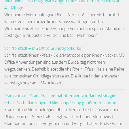
Weinheim – Nachtrag: Nach Angriff mit Spaten: Polizei schießt auf
41-Jährigen
Weinheim / Metropolregion Rhein-Neckar. Wie bereits berichtet
kam es zu einem polizeilichen Schusswaffengebrauch in
Weinheim-Sulzbach Eine 39-jährige Frau rief am späten Abend des
gestrigen 6. August die Polizei und bat ... Mehr lesen
Schifferstadt – MS Office Grundlagenkurse
Schifferstadt/Rhein-Pfalz-Kreis/Metropolregion Rhein-Neckar. MS
Office Anwendungen sind aus dem Büroalltag nicht mehr
wegzudenken. Deshalb bietet die vhs Rhein-Pfalz-Kreis eine Reihe
von kompakten Grundlagenkurse an. Die Kurse finden entweder
samstags oder an ... Mehr lesen
Frankenthal – Stadt Frankenthal informiert zur Baumstrategie:
Erhalt, Nachpflanzung und Klimaanpassung gehören zusammen
Frankenthal/Metropolregion Rhein-Neckar. Die Diskussion um die
Platanen in der Steinstraße zeigt, welchen hohen Stellenwert
Stadtbäume für viele Bürgerinnen und Bürger haben. Große Bäume