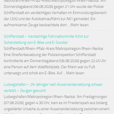
Neuhofen/Rhein-Pfalz-Kreis/Metropolregion Rhein-Neckar. Am
Donnerstagabend (06.08.2026) gegen 21 Uhr wurde der Polizei
Schifferstadt ein verdächtiges Verhalten im Einmündungsbereich
der L532 und der Autobahnauffahrt zur A61 gemeldet. Ein
aufmerksamer Zeuge beobachtete dort ... Mehr lesen
Schifferstadt – Verdächtige Fahrradkontrolle führt zur
Sicherstellung von E-Bike und E-Scooter
Schifferstadt/Rhein-Pfalz-Kreis/Metropolregion Rhein-Neckar.
Eine Streifenbesatzung der Polizeiinspektion Schifferstadt
kontrollierte am Donnerstagabend (06.08.2026) gegen 22:45 Uhr
eine Person auf dem Waldfestplatz. Der Mann war zu Fuß
unterwegs und schob ein E-Bike. Auf ... Mehr lesen
Ludwigshafen – 29-Jähriger nach Auseinandersetzung schwer
verletzt – Zeugen gesucht
Ludwigshafen/Metropolregion Rhein-Neckar. Am Freitagmorgen
(07.08.2026), gegen 4:30 Uhr, kam es im Friedenspark aus bislang
ungeklärter Ursache zu einer Auseinandersetzung zwischen einem