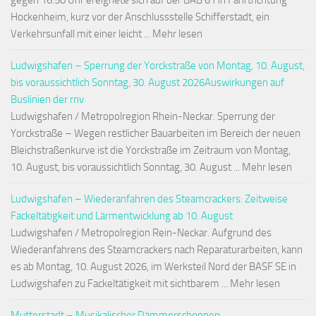
gegen 16:50 Uhr ereignete sich auf der BAB 61 in Fahrtrichtung
Hockenheim, kurz vor der Anschlussstelle Schifferstadt, ein
Verkehrsunfall mit einer leicht ... Mehr lesen
Ludwigshafen – Sperrung der Yorckstraße von Montag, 10. August,
bis voraussichtlich Sonntag, 30. August 2026Auswirkungen auf
Buslinien der rnv
Ludwigshafen / Metropolregion Rhein-Neckar. Sperrung der
Yorckstraße – Wegen restlicher Bauarbeiten im Bereich der neuen
Bleichstraßenkurve ist die Yorckstraße im Zeitraum von Montag,
10. August, bis voraussichtlich Sonntag, 30. August ... Mehr lesen
Ludwigshafen – Wiederanfahren des Steamcrackers: Zeitweise
Fackeltätigkeit und Lärmentwicklung ab 10. August
Ludwigshafen / Metropolregion Rein-Neckar. Aufgrund des
Wiederanfahrens des Steamcrackers nach Reparaturarbeiten, kann
es ab Montag, 10. August 2026, im Werksteil Nord der BASF SE in
Ludwigshafen zu Fackeltätigkeit mit sichtbarem ... Mehr lesen
Mutterstadt – Musikalischer Dämmerschoppen