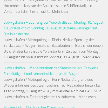
gegen 16:50 Uhr ereignete sich auf der BAB 61 in Fahrtrichtung
Hockenheim, kurz vor der Anschlussstelle Schifferstadt, ein
Verkehrsunfall mit einer leicht ... Mehr lesen
Ludwigshafen – Sperrung der Yorckstraße von Montag, 10. August,
bis voraussichtlich Sonntag, 30. August 2026Auswirkungen auf
Buslinien der rnv
Ludwigshafen / Metropolregion Rhein-Neckar. Sperrung der
Yorckstraße – Wegen restlicher Bauarbeiten im Bereich der neuen
Bleichstraßenkurve ist die Yorckstraße im Zeitraum von Montag,
10. August, bis voraussichtlich Sonntag, 30. August ... Mehr lesen
Ludwigshafen – Wiederanfahren des Steamcrackers: Zeitweise
Fackeltätigkeit und Lärmentwicklung ab 10. August
Ludwigshafen / Metropolregion Rein-Neckar. Aufgrund des
Wiederanfahrens des Steamcrackers nach Reparaturarbeiten, kann
es ab Montag, 10. August 2026, im Werksteil Nord der BASF SE in
Ludwigshafen zu Fackeltätigkeit mit sichtbarem ... Mehr lesen
Mutterstadt – Musikalischer Dämmerschoppen