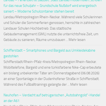
Landau – Ferienzeit ist Bauzeit: Stadt Landau modernisiert Schulen
für das neue Schuljahr – Grundschule Nußdorf wird energetisch
saniert – Moderne Schulcontainer stehen bereit
Landau/Metropolregion Rhein-Neckar. Während viele Schülerinnen
und Schüler die Sommerferien genossen, herrschte in zahlreichen
Landauer Schulen Hochbetrieb. Das städtische
Gebäudemanagement (GML) nutzte die unterrichtsfreie Zeit, um
Gebäude zu sanieren, Räume umzubauen ... Mehr lesen
Schifferstadt – Smartphones und Bargeld aus Umkleidekabine
gestohlen
Schifferstadt/Rhein-Pfalz-Kreis/Metropolregion Rhein-Neckar.
Mobiltelefone, Bargeld und eine türkisfarbene Nike-Cap erbeutete
ein bislang unbekannter Täter am Donnerstagabend (06.08.2026)
an einer Sportanlage in der Dudenhofener Straße in Schifferstadt.
Während des Fußballtrainings gelangte der ... Mehr lesen
Neuhofen – Verdacht auf betrügerischen „Autobahngold“-Handel
an der A61