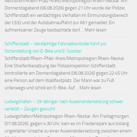
Neuhofen/Rhein-Pfalz-Kreis/Metropolregion Rhein-Neckar. Am
Donnerstagabend (06.08.2026) gegen 21 Uhr wurde der Polizei
Schifferstadt ein verdächtiges Verhalten im Einmündungsbereich
der L532 und der Autobahnauffahrt zur A61 gemeldet. Ein
aufmerksamer Zeuge beobachtete dort ... Mehr lesen
Schifferstadt – Verdächtige Fahrradkontrolle führt zur
Sicherstellung von E-Bike und E-Scooter
Schifferstadt/Rhein-Pfalz-Kreis/Metropolregion Rhein-Neckar.
Eine Streifenbesatzung der Polizeiinspektion Schifferstadt
kontrollierte am Donnerstagabend (06.08.2026) gegen 22:45 Uhr
eine Person auf dem Waldfestplatz. Der Mann war zu Fuß
unterwegs und schob ein E-Bike. Auf ... Mehr lesen
Ludwigshafen – 29-Jähriger nach Auseinandersetzung schwer
verletzt – Zeugen gesucht
Ludwigshafen/Metropolregion Rhein-Neckar. Am Freitagmorgen
(07.08.2026), gegen 4:30 Uhr, kam es im Friedenspark aus bislang
ungeklärter Ursache zu einer Auseinandersetzung zwischen einem