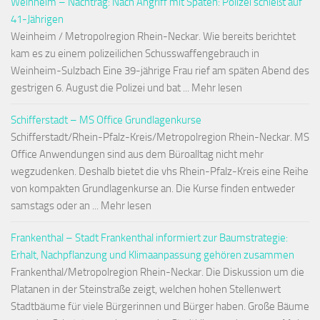
Weinheim – Nachtrag: Nach Angriff mit Spaten: Polizei schießt auf
41-Jährigen
Weinheim / Metropolregion Rhein-Neckar. Wie bereits berichtet
kam es zu einem polizeilichen Schusswaffengebrauch in
Weinheim-Sulzbach Eine 39-jährige Frau rief am späten Abend des
gestrigen 6. August die Polizei und bat ... Mehr lesen
Schifferstadt – MS Office Grundlagenkurse
Schifferstadt/Rhein-Pfalz-Kreis/Metropolregion Rhein-Neckar. MS
Office Anwendungen sind aus dem Büroalltag nicht mehr
wegzudenken. Deshalb bietet die vhs Rhein-Pfalz-Kreis eine Reihe
von kompakten Grundlagenkurse an. Die Kurse finden entweder
samstags oder an ... Mehr lesen
Frankenthal – Stadt Frankenthal informiert zur Baumstrategie:
Erhalt, Nachpflanzung und Klimaanpassung gehören zusammen
Frankenthal/Metropolregion Rhein-Neckar. Die Diskussion um die
Platanen in der Steinstraße zeigt, welchen hohen Stellenwert
Stadtbäume für viele Bürgerinnen und Bürger haben. Große Bäume