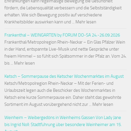
Erkrankungen kann regelmäßige Bewegung die Gesundheit
fördern, die Lebensqualität verbessern und die Selbstständigkeit
erhalten. Wie sich Bewegung positiv auf verschiedene
Krankheitsbilder auswirken kann und ... Mehr lesen
Frankenthal – WEINGARTEN by FORUM DO-SA 24.-26.09.2026
Frankenthal/Metropolregion Rhein-Neckar – Ein Glas Pfälzer Wein
in der Hand, entspannte Live-Musik und nette Gespräche unter
freiem Himmel – so fühlt sich Spätsommer in der Pfalz an. Vom 24.
bis ... Mehr lesen
Ketsch – Sommerpause des Ketscher Wochenmarktes im August
Ketsch/Metropolregion Rhein-Neckar – Mit der Ferien- und
Urlaubszeit legen auch die Beschicker des Wochenmarktes in
Ketsch eine kurze Sommerpause ein. Daher steht das gewohnte
Sortiment im August vorübergehend nicht zur ... Mehr lesen
Weinheim – Weibergedöns in Weinheims Gassen Von Lady Jane
bis Ingrid Noll: Stadtführung über besondere Weinheimer am 15.