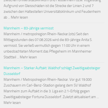
zwischen Universitätsklinikum und Feudenheim bzw. Vogelstang
Aufgrund von Gleisschäden ist die Strecke der Linien 2 und 7
zwischen den Haltestellen Universitätsklinikum und Feudenheim
ab ... Mehr lesen
Mannheim – 83-jährige vermisst
Mannheim / metropolregion Rhein-Neckar.(ots) Seit den
Mittagsstunden des 07.08.2026 wird die 83-jährige Anita S.
vermisst. Sie verließ vermutlich gegen 11:00 Uhr in einem
unbeobachteten Moment das Pflegeheim im Mannheimer
Stadtteil ... Mehr lesen
Mannheim – Starker Auftakt: Waldhof schlägt Zweitligaabsteiger
Düsseldorf
Mannheim / Metropolregion Rhein-Neckar. Vor gut 19.000
Zuschauern im Carl-Benz-Stadion gelang dem SV Waldhof
Mannheim zum Auftakt in die 3. Liga ein 2:1-Erfolg gegen
Zweitligaabsteiger Fortuna Düsseldorf. Zuletzt aktualisiert am ...
Mehr lesen