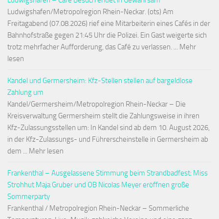
Ludwigshafen – Café Besuch endet in Gewahrsam
Ludwigshafen/Metropolregion Rhein-Neckar. (ots) Am
Freitagabend (07.08.2026) rief eine Mitarbeiterin eines Cafés in der
Bahnhofstraße gegen 21:45 Uhr die Polizei. Ein Gast weigerte sich
trotz mehrfacher Aufforderung, das Café zu verlassen. ... Mehr
lesen
Kandel und Germersheim: Kfz-Stellen stellen auf bargeldlose
Zahlung um
Kandel/Germersheim/Metropolregion Rhein-Neckar – Die
Kreisverwaltung Germersheim stellt die Zahlungsweise in ihren
Kfz-Zulassungsstellen um: In Kandel sind ab dem 10. August 2026,
in der Kfz-Zulassungs- und Führerscheinstelle in Germersheim ab
dem ... Mehr lesen
Frankenthal – Ausgelassene Stimmung beim Strandbadfest: Miss
Strohhut Maja Gruber und OB Nicolas Meyer eröffnen große
Sommerparty
Frankenthal / Metropolregion Rhein-Neckar – Sommerliche