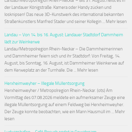
Landau/Metropolregion Rhein-Neckar – Bis 31. August heißt es in
der Landauer Königstraße: Kamera oder Handy zücken und
losknipsen! Das neue 3D-Kunstwerk des international bekannten
Straßenkünstlers Manfred Stader und seiner Kollegin ... Mehr lesen
Landau – Von 14. bis 16. August: Landauer Stadtdorf Dammheim
lädt zur Weinkerwe
Landau/Metropolregion Rhein-Neckar – Die Dammheimerinnen
und Dammheimer feiern sich und ihr Stadtdorf: Von Freitag, 14.
August, bis Sonntag, 16. August, ist Dammheimer Weinkerwe auf
dem Kerweplatz an der Turnhalle. Die ... Mehr lesen
Herxheimweyher – Illegale Müllentsorgung
Herxheimweyher / Metropolregion Rhein-Neckar. (ots) Am
Vormittag des 07.08.2026 meldete ein aufmerksamer Zeuge eine
illegale Müllentsorgung auf einem Feldweg bei Herxheimweyher.
Der Zeuge konnte beobachten, wie ein Mann Hausmüll im ... Mehr
lesen