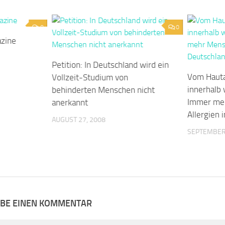
0
0
azine
Petition: In Deutschland wird ein
Vom Hauta
Vollzeit-Studium von
innerhalb
behinderten Menschen nicht
Immer meh
anerkannt
Allergien 
AUGUST 27, 2008
SEPTEMBER 
IBE EINEN KOMMENTAR