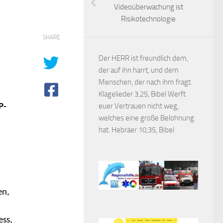
Videoüberwachung ist
Risikotechnologie
SHARE
Der HERR ist freundlich dem,
der auf ihn harrt, und dem
Menschen, der nach ihm fragt.
Klagelieder 3,25, Bibel Werft
euer Vertrauen nicht weg,
P-
welches eine große Belohnung
hat. Hebräer 10,35, Bibel
en,
ess,