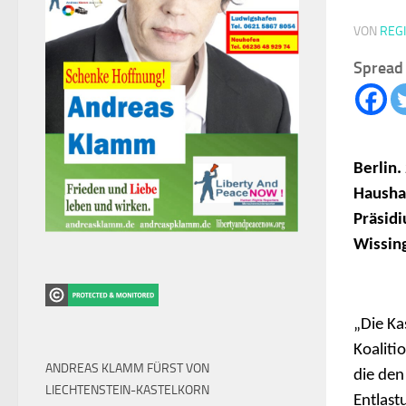
VON
REG
Spread 
Berlin.
Haushal
Präsidi
Wissin
„Die Ka
Koalitio
ANDREAS KLAMM FÜRST VON
die den
LIECHTENSTEIN-KASTELKORN
Entlast