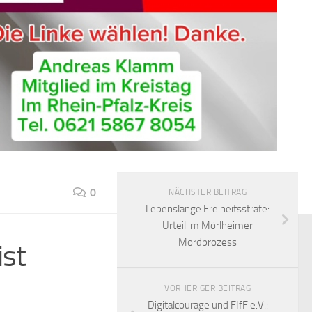
0
NÄCHSTER BEITRAG
Lebenslange Freiheitsstrafe:
Urteil im Mörlheimer
Mordprozess
ist
VORHERIGER BEITRAG
Digitalcourage und FIfF e.V.: