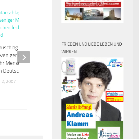
0
FRIEDEN UND LIEBE LEBEN UND
uschlag bis zum Tod
Bundesaußenminister
WIRKEN
 weniger Minuten:
Steinmeier zum Thema
r Menschen leiden an
Menschenrechte: „Werte im
in Deutschland
Kampf gegen Terrorismus nicht
opfern“
2, 2007
SEPTEMBER 2, 2007