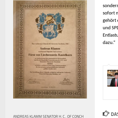
sondern
sofort 
gehört 
und SPD
Entlast
dazu.“
DAS
ANDREAS KLAMM SENATOR H. C.. OF CONCH