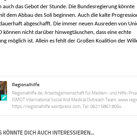
 auch das Gebot der Stunde. Die Bundesregierung könnte
mit dem Abbau des Soli beginnen. Auch die kalte Progressio
dauerhaft abgeschafft. Die immer neuen Ausreden von Un
 können nicht darüber hinwegtäuschen, dass eine echte
ung möglich ist. Allein es fehlt der Großen Koalition der Will
Regionalhilfe
Regionalhilfe.de, Arbeitsgemeinschaft für Medien- und Hilfe-Proj
ISMOT International Social And Medical Outreach Team, www.region
https://regionalhilfe.wordpress.com, Tel. 0621 5867 8054
 KÖNNTE DICH AUCH INTERESSIEREN...