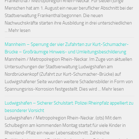
Frankenthal / Metropolregion Rhein-Neckar. Für sieben junge
Menschen hat am 1. August ein neuer beruflicher Abschnitt bei der
Stadtverwaltung Frankenthal begonnen. Die neuen
Nachwuchskräfte starten ihre Ausbildung in drei unterschiedlichen
... Mehr lesen
Mannheim – Sperrung der vier Zufahrten zur Kurt-Schumacher-
Brücke – Großräumige Hinweis- und Umleitungsbeschilderung
Mannheim / Metropolregion Rhein-Neckar. Im Zuge von aktuellen
Untersuchungen der Stadtverwaltung Ludwigshafen am
Nordbrückenkopf (Zufahrt zur Kurt-Schumacher-Brücke) auf
Ludwigshafener Seite wurden weitere Schadensbilder in Form von
Spannungsriss-Korrosion festgestellt. Dies wird ... Mehr lesen
Ludwigshafen – Sicherer Schulstart: Polizei Rheinpfalz appelliert zu
besonderer Vorsicht
Ludwigshafen / Metropolregion Rhein-Neckar. (ots) Mit dem
Schulbeginn am kommenden Montag startet für viele Kinder in
Rheinland-Pfalz ein neuer Lebensabschnitt. Zahlreiche