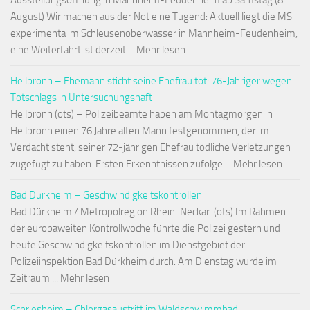
Ausstellungsöffnung in Mannheim-Feudenheim ab Samstag (8.
August) Wir machen aus der Not eine Tugend: Aktuell liegt die MS
experimenta im Schleusenoberwasser in Mannheim-Feudenheim,
eine Weiterfahrt ist derzeit ... Mehr lesen
Heilbronn – Ehemann sticht seine Ehefrau tot: 76-Jähriger wegen
Totschlags in Untersuchungshaft
Heilbronn (ots) – Polizeibeamte haben am Montagmorgen in
Heilbronn einen 76 Jahre alten Mann festgenommen, der im
Verdacht steht, seiner 72-jährigen Ehefrau tödliche Verletzungen
zugefügt zu haben. Ersten Erkenntnissen zufolge ... Mehr lesen
Bad Dürkheim – Geschwindigkeitskontrollen
Bad Dürkheim / Metropolregion Rhein-Neckar. (ots) Im Rahmen
der europaweiten Kontrollwoche führte die Polizei gestern und
heute Geschwindigkeitskontrollen im Dienstgebiet der
Polizeiinspektion Bad Dürkheim durch. Am Dienstag wurde im
Zeitraum ... Mehr lesen
Schriesheim – Chlorgasaustritt im Waldschwimmbad