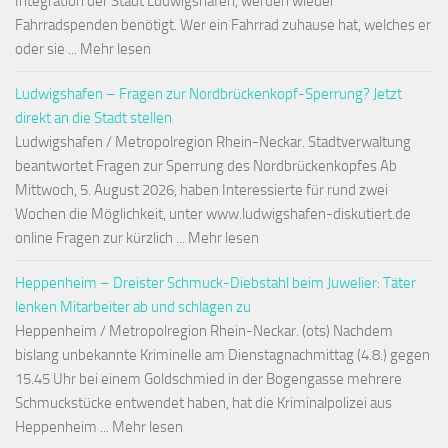
Integration der Stadt Ludwigshafen, werden wieder
Fahrradspenden benötigt. Wer ein Fahrrad zuhause hat, welches er
oder sie ... Mehr lesen
Ludwigshafen – Fragen zur Nordbrückenkopf-Sperrung? Jetzt
direkt an die Stadt stellen
Ludwigshafen / Metropolregion Rhein-Neckar. Stadtverwaltung
beantwortet Fragen zur Sperrung des Nordbrückenkopfes Ab
Mittwoch, 5. August 2026, haben Interessierte für rund zwei
Wochen die Möglichkeit, unter www.ludwigshafen-diskutiert.de
online Fragen zur kürzlich ... Mehr lesen
Heppenheim – Dreister Schmuck-Diebstahl beim Juwelier: Täter
lenken Mitarbeiter ab und schlagen zu
Heppenheim / Metropolregion Rhein-Neckar. (ots) Nachdem
bislang unbekannte Kriminelle am Dienstagnachmittag (4.8.) gegen
15.45 Uhr bei einem Goldschmied in der Bogengasse mehrere
Schmuckstücke entwendet haben, hat die Kriminalpolizei aus
Heppenheim ... Mehr lesen