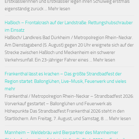
Erstklässlerinnen und Erstklässler legen ihren Schulweg erstmals
eigenständig zurück ... Mehr lesen
Haßloch – Frontalcrash auf der Landstraße: Rettungshubschrauber
im Einsatz
Haßloch/ Landkreis Bad Dürkheim / Metropolregion Rhein-Neckar.
Am Dienstagabend (5. August) gegen 20 Uhr ereignete sich auf der
Strecke zwischen Haßloch und Meckenheim ein schwerer
Verkehrsunfall. Ein 23-jähriger Fahrer eines ... Mehr lesen
Frankenthal lässt es krachen – Das größte Strandbadfest der
Region startet: Ballonglühen, Live-Musik, Feuerwerk und vieles
mehr
Frankenthal / Metropolregion Rhein-Neckar – Strandbadfest 2026:
Vorverkauf gestartet – Ballonglühen und Feuerwerk als
Höhepunkte Das Strandbadfest Frankenthal 2026 steht in den
Startlöchern. Am Freitag, 7. August, und Samstag, 8. ... Mehr lesen
Mannheim – Weldebräu wird Bierpartner des Mannheimer