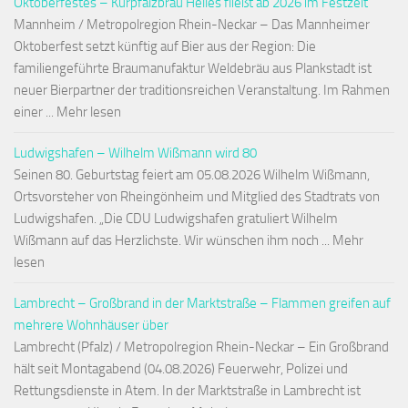
Oktoberfestes – Kurpfalzbräu Helles fließt ab 2026 im Festzelt
Mannheim / Metropolregion Rhein-Neckar – Das Mannheimer
Oktoberfest setzt künftig auf Bier aus der Region: Die
familiengeführte Braumanufaktur Weldebräu aus Plankstadt ist
neuer Bierpartner der traditionsreichen Veranstaltung. Im Rahmen
einer ... Mehr lesen
Ludwigshafen – Wilhelm Wißmann wird 80
Seinen 80. Geburtstag feiert am 05.08.2026 Wilhelm Wißmann,
Ortsvorsteher von Rheingönheim und Mitglied des Stadtrats von
Ludwigshafen. „Die CDU Ludwigshafen gratuliert Wilhelm
Wißmann auf das Herzlichste. Wir wünschen ihm noch ... Mehr
lesen
Lambrecht – Großbrand in der Marktstraße – Flammen greifen auf
mehrere Wohnhäuser über
Lambrecht (Pfalz) / Metropolregion Rhein-Neckar – Ein Großbrand
hält seit Montagabend (04.08.2026) Feuerwehr, Polizei und
Rettungsdienste in Atem. In der Marktstraße in Lambrecht ist